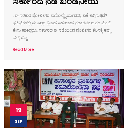
ಸರ್ಕಾರದ ನಡೆ ಖಂಡನೀಯ
. ಈ ಸರಕಾರ ಪೋಲೀಸರ ಮನೋಸ್ಥೈರ್ಯವನ್ನು ಏಕೆ ಕುಗ್ಗಿಸುತ್ತಿದೆ?
ಘಟನೆಗಳಲ್ಲಿ ಈ ಎಲ್ಲರ ಕೈವಾಡ ಸಾಬೀತಾದ ನಂತರವೇ ಅವರ ಮೇಲೆ
ಕೇಸು ಹಾಕಿದ್ದರೂ, ಸರ್ಕಾರದ ಈ ನಡೆಯಿಂದ ಪೊಲೀಸರ ಕೆಲಸಕ್ಕೆ ಕಪ್ಪು
ಚುಕ್ಕೆ ಬಿದ್ದ
Read More
19
SEP