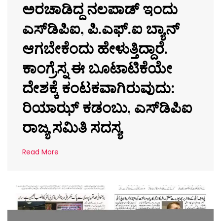
ಅರಚಾಡಿದ್ದ ನಲಪಾಡ್ ಇಂದು
ಎಸ್‌ಡಿಪಿಐ, ಪಿ.ಎಫ್.ಐ ಬ್ಯಾನ್
ಆಗಬೇಕೆಂದು ಹೇಳುತ್ತಿದ್ದಾರೆ.
ಕಾಂಗ್ರೆಸ್ನ ಈ ಬೂಟಾಟಿಕೆಯೇ
ದೇಶಕ್ಕೆ ಕಂಟಕವಾಗಿರುವುದು:
ರಿಯಾಝ್ ಕಡಂಬು, ಎಸ್‌ಡಿಪಿಐ
ರಾಜ್ಯ ಸಮಿತಿ ಸದಸ್ಯ
Read More