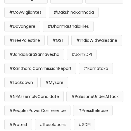
#CowVigilantes
#DakshinaKannada
#Davangere
#DharmasthalaFiles
#FreePalestine
#GST
#IndiaWithPalestine
#JanadikaraSamavesha
#JoinSDPI
#KantharajCommissionReport
#Karnataka
#Lockdown
#Mysore
#NRAssemblyCandidate
#PalestineUnderAttack
#PeoplesPowerConference
#PressRelease
#Protest
#Resolutions
#SDPI