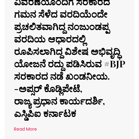
ವಿವರಣೆಯೊಂದಿಗೆ ಸರಕಾರದ
ಗಮನ ಸೆಳೆದ ವರದಿಯೆಂದೇ
ಪ್ರಚಲಿತವಾಗಿದ್ದ ನಂಜುಂಡಪ್ಪ
ವರದಿಯ ಆಧಾರದಲ್ಲಿ
ರೂಪಿಸಲಾಗಿದ್ದ ವಿಶೇಷ ಅಭಿವೃದ್ಧಿ
ಯೋಜನೆ ರದ್ದು ಪಡಿಸಿರುವ #BJP
ಸರಕಾರದ ನಡೆ ಖಂಡನೀಯ.
-ಅಪ್ಸರ್ ಕೊಡ್ಲಿಪೇಟೆ,
ರಾಜ್ಯ ಪ್ರಧಾನ ಕಾರ್ಯದರ್ಶಿ,
ಎಸ್ಡಿಪಿಐ ಕರ್ನಾಟಕ
Read More