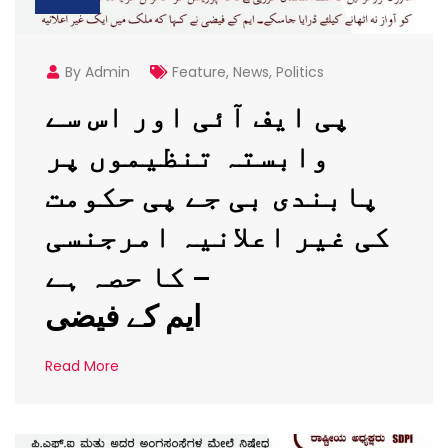
By Admin
Feature
,
News
,
Politics
پی ایف آئی اور اس سے
وابستہ تنظیموں پر
پابندی بی جے پی حکومت
کی غیر اعلانیہ امرجنسی
کا حصہ ہے –
ایم کے فیضی
Read More