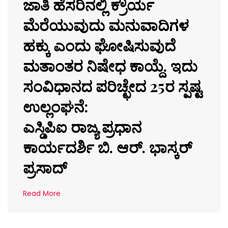
ಜಾತಿ ಹೆಸರಿನಲ್ಲಿ ಕ್ರೌರ್ಯ
ಮೆರೆಯುವುದು ಮನುವಾದಿಗಳ
ಹಕ್ಕು ಎಂದು ಘೋಷಿಸುವುದೆ
ಮತಾಂತರ ನಿಷೇಧ ಕಾಯ್ದೆ. ಇದು
ಸಂವಿಧಾನದ ಪರಿಚ್ಛೇದ 25ರ ಸ್ಪಷ್ಟ
ಉಲ್ಲಂಘನೆ:
ಎಸ್ಡಿಪಿಐ ರಾಜ್ಯ ಪ್ರಧಾನ
ಕಾರ್ಯದರ್ಶಿ ಬಿ. ಆರ್. ಭಾಸ್ಕರ್
ಪ್ರಸಾದ್
Read More