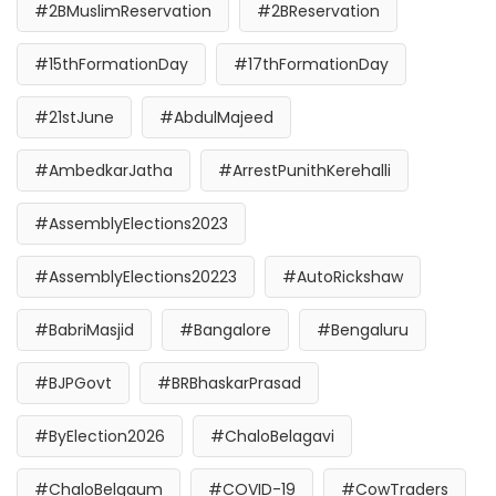
#2BMuslimReservation
#2BReservation
#15thFormationDay
#17thFormationDay
#21stJune
#AbdulMajeed
#AmbedkarJatha
#ArrestPunithKerehalli
#AssemblyElections2023
#AssemblyElections20223
#AutoRickshaw
#BabriMasjid
#Bangalore
#Bengaluru
#BJPGovt
#BRBhaskarPrasad
#ByElection2026
#ChaloBelagavi
#ChaloBelgaum
#COVID-19
#CowTraders