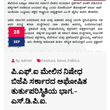
28
SEP
By Admin
Feature
,
News
,
Politics
ಪಿ.ಎಫ್.ಐ ಮೇಲಿನ ನಿಷೇಧ
ಬಿಜೆಪಿ ಸರ್ಕಾರದ ಅಘೋಷಿತ
ತುರ್ತುಪರಿಸ್ಥಿತಿಯ ಭಾಗ.-
ಎಸ್.ಡಿ.ಪಿ.ಐ.