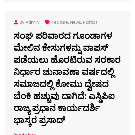
By Admin
Feature
,
News
,
Politics
ಸಂಘ ಪರಿವಾರದ ಗೂಂಡಾಗಳ
ಮೇಲಿನ ಕೇಸುಗಳನ್ನು ವಾಪಸ್
ಪಡೆಯಲು ಹೊರಟಿರುವ ಸರಕಾರ
ನಿರ್ಧಾರ ಚುನಾವಣಾ ವರ್ಷದಲ್ಲಿ
ಸಮಾಜದಲ್ಲಿ ಕೋಮು ದ್ವೇಷದ
ಬೆಂಕಿ ಹಚ್ಚುವು ದಾಗಿದೆ: ಎಸ್ಡಿಪಿಐ
ರಾಜ್ಯ ಪ್ರಧಾನ ಕಾರ್ಯದರ್ಶಿ
ಭಾಸ್ಕರ ಪ್ರಸಾದ್
Read More