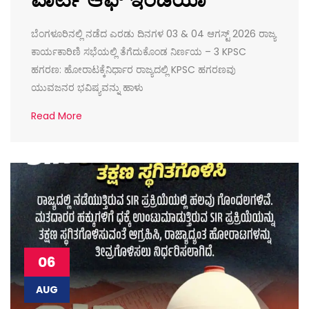
ಬೆಂಗಳೂರಿನಲ್ಲಿ ನಡೆದ ಎರಡು ದಿನಗಳ 03 & 04 ಆಗಸ್ಟ್ 2026 ರಾಜ್ಯ
ಕಾರ್ಯಕಾರಿಣಿ ಸಭೆಯಲ್ಲಿ ತೆಗೆದುಕೊಂಡ ನಿರ್ಣಯ – 3 KPSC
ಹಗರಣ: ಹೋರಾಟಕ್ಕೆನಿರ್ಧಾರ ರಾಜ್ಯದಲ್ಲಿ KPSC ಹಗರಣವು
ಯುವಜನರ ಭವಿಷ್ಯವನ್ನು ಹಾಳು
Read More
06
AUG