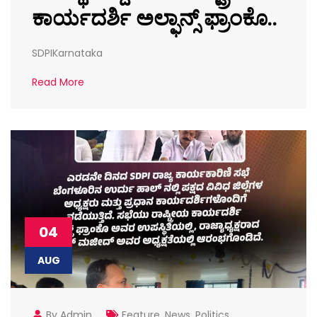
ಕಾರ್ಯದರ್ಶಿ ಅಲ್ಫಾನ್ಸ್ ಫ್ರಾಂಕೊ..
SDPIKarnataka
Read More
04
AUG
By Admin
Feature
,
News
,
Politics