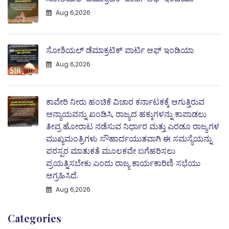
Aug 6,2026
ಸೋಶಿಯಲ್ ಡೆಮಾಕ್ರಟಿಕ್ ಪಾರ್ಟಿ ಆಫ್ ಇಂಡಿಯಾ
Aug 6,2026
ಕಾವೇರಿ ನೀರು ಹಂಚಿಕೆ ವಿಚಾರ ಕರ್ನಾಟಕಕ್ಕೆ ಆಗುತ್ತಿರುವ
ಅನ್ಯಾಯವನ್ನು ಖಂಡಿಸಿ, ರಾಜ್ಯದ ಹಕ್ಕುಗಳನ್ನು ಕಾಪಾಡಲು
ತೀವ್ರ ಹೋರಾಟ ನಡೆಸುವ ನಿರ್ಧಾರ ಮತ್ತು ಎರಡೂ ರಾಜ್ಯಗಳ
ಮುಖ್ಯಮಂತ್ರಿಗಳು ಸೌಹಾರ್ದಯುತವಾಗಿ ಈ ಸಮಸ್ಯೆಯನ್ನು
ಪರಸ್ಪರ ಮಾತುಕತೆ ಮೂಲಕವೇ ಬಗೆಹರಿಸಲು
ಪ್ರಯತ್ನಿಸಬೇಕು ಎಂದು ರಾಜ್ಯ ಕಾರ್ಯಕಾರಿಣಿ ಸಭೆಯು
ಆಗ್ರಹಿಸಿದೆ.
Aug 6,2026
Categories