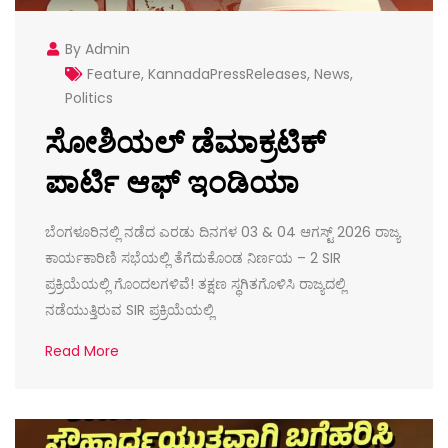
By Admin
Feature
,
KannadaPressReleases
,
News
,
Politics
ಸೋಶಿಯಲ್ ಡೆಮಾಕ್ರಟಿಕ್
ಪಾರ್ಟಿ ಆಫ್ ಇಂಡಿಯಾ
ಬೆಂಗಳೂರಿನಲ್ಲಿ ನಡೆದ ಎರಡು ದಿನಗಳ 03 & 04 ಆಗಸ್ಟ್ 2026 ರಾಜ್ಯ
ಕಾರ್ಯಕಾರಿಣಿ ಸಭೆಯಲ್ಲಿ ತೆಗೆದುಕೊಂಡ ನಿರ್ಣಯ – 2 SIR
ಪ್ರಕ್ರಿಯೆಯಲ್ಲಿ ಗೊಂದಲಗಳಿವೆ! ತಕ್ಷಣ ಸ್ಥಗಿತಗೊಳಿಸಿ ರಾಜ್ಯದಲ್ಲಿ
ನಡೆಯುತ್ತಿರುವ SIR ಪ್ರಕ್ರಿಯೆಯಲ್ಲಿ
Read More