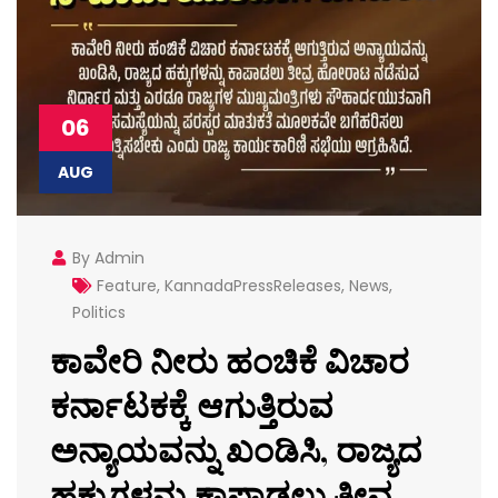
06
AUG
By Admin
Feature
,
KannadaPressReleases
,
News
,
Politics
ಕಾವೇರಿ ನೀರು ಹಂಚಿಕೆ ವಿಚಾರ
ಕರ್ನಾಟಕಕ್ಕೆ ಆಗುತ್ತಿರುವ
ಅನ್ಯಾಯವನ್ನು ಖಂಡಿಸಿ, ರಾಜ್ಯದ
ಹಕ್ಕುಗಳನ್ನು ಕಾಪಾಡಲು ತೀವ್ರ