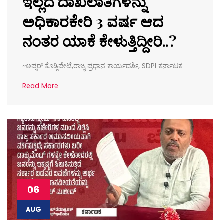
ಇಲ್ಲದ ದಾಖಲಾತಿಗಳನ್ನು
ಅಧಿಕಾರಕೇರಿ 3 ವರ್ಷ ಆದ
ನಂತರ ಯಾಕೆ ಕೇಳುತ್ತಿದ್ದೀರಿ..?
~ಅಪ್ಸರ್ ಕೊಡ್ಲಿಪೇಟೆ,ರಾಜ್ಯ ಪ್ರಧಾನ ಕಾರ್ಯದರ್ಶಿ, SDPI ಕರ್ನಾಟಕ
Read More
06
AUG