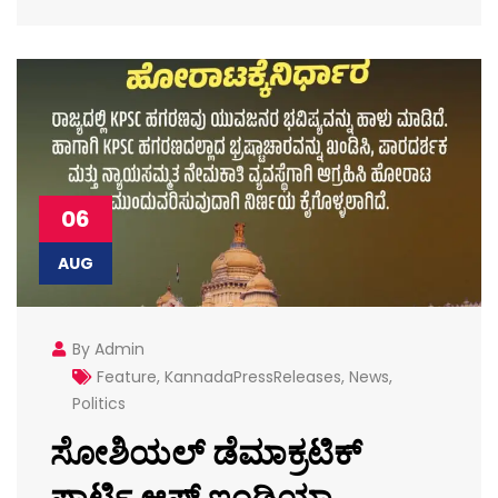
06
AUG
By Admin
Feature
,
KannadaPressReleases
,
News
,
Politics
ಸೋಶಿಯಲ್ ಡೆಮಾಕ್ರಟಿಕ್
ಪಾರ್ಟಿ ಆಫ್ ಇಂಡಿಯಾ