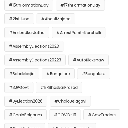
#15thFormationDay
#17thFormationDay
#21stJune
#AbdulMajeed
#AmbedkarJatha
#ArrestPunithKerehalli
#AssemblyElections2023
#AssemblyElections20223
#AutoRickshaw
#BabriMasjid
#Bangalore
#Bengaluru
#BJPGovt
#BRBhaskarPrasad
#ByElection2026
#ChaloBelagavi
#ChaloBelgaum
#COVID-19
#CowTraders