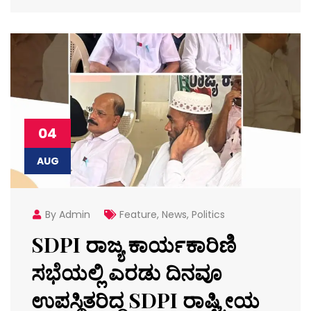
04
AUG
By Admin
Feature
,
News
,
Politics
SDPI ರಾಜ್ಯ ಕಾರ್ಯಕಾರಿಣಿ
ಸಭೆಯಲ್ಲಿ ಎರಡು ದಿನವೂ
ಉಪಸ್ಥಿತರಿದ್ದ SDPI ರಾಷ್ಟ್ರೀಯ