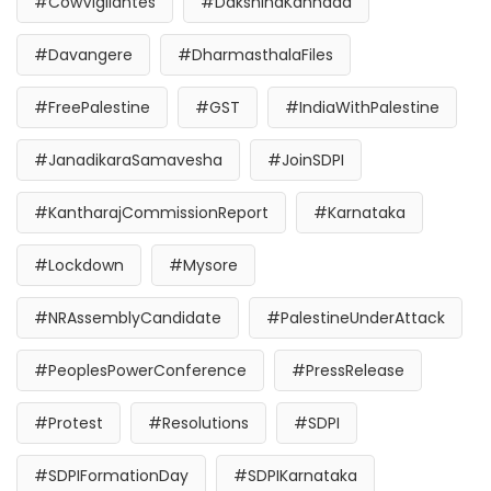
#CowVigilantes
#DakshinaKannada
#Davangere
#DharmasthalaFiles
#FreePalestine
#GST
#IndiaWithPalestine
#JanadikaraSamavesha
#JoinSDPI
#KantharajCommissionReport
#Karnataka
#Lockdown
#Mysore
#NRAssemblyCandidate
#PalestineUnderAttack
#PeoplesPowerConference
#PressRelease
#Protest
#Resolutions
#SDPI
#SDPIFormationDay
#SDPIKarnataka