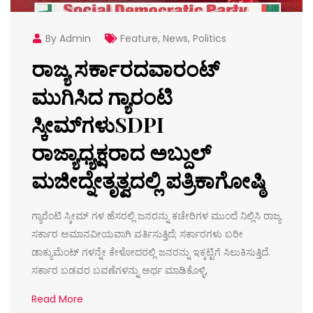
By Admin
Feature
,
News
,
Politics
ರಾಜ್ಯ ಸರ್ಕಾರದವಾರಂಟ್
ಮುಗಿಸಿದ ಗ್ಯಾರಂಟಿ
ಸ್ಕೀಮ್‌ಗಳುSDPI
ರಾಜ್ಯಾಧ್ಯಕ್ಷರಾದ ಅಬ್ದುಲ್
ಮಜೀದ್ನೇತೃತ್ವದಲ್ಲಿ ಪತ್ರಿಕಾಗೋಷ್ಠಿ
ಗ್ಯಾರೆಂಟಿ ಸ್ಕೀಮ್‌ ಗಳ ಹೆಸರಲ್ಲಿ ಜನರನ್ನು ಕಚೇರಿಗಳ ಮುಂದೆ ನಿಲ್ಲಿಸಿ ರಾಜ್ಯ
ಸರ್ಕಾರ ಅಮಾನವೀಯವಾಗಿ ವರ್ತಿಸುತ್ತಿದೆ; ಸರ್ಕಾರಗಳು ಬರೀ
ಡಾಕ್ಯುಮೆಂಟ್ ಗಳನ್ನೇ ಕೇಳೋದರಲ್ಲಿ ಜನರನ್ನು ಇಕ್ಕಟ್ಟಿಗೆ ಸಿಲುಕಿಸುತ್ತಿದೆ.
ಸರ್ಕಾರ ಬಡವರ ಬವಣೆಗಳನ್ನು ಅರ್ಥ ಮಾಡಿಕೊಳ್ಳಿ,
Read More