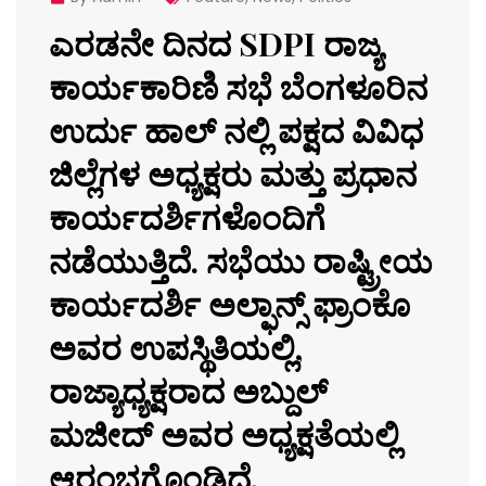
ಎರಡನೇ ದಿನದ SDPI ರಾಜ್ಯ
ಕಾರ್ಯಕಾರಿಣಿ ಸಭೆ ಬೆಂಗಳೂರಿನ
ಉರ್ದು ಹಾಲ್ ನಲ್ಲಿ ಪಕ್ಷದ ವಿವಿಧ
ಜಿಲ್ಲೆಗಳ ಅಧ್ಯಕ್ಷರು ಮತ್ತು ಪ್ರಧಾನ
ಕಾರ್ಯದರ್ಶಿಗಳೊಂದಿಗೆ
ನಡೆಯುತ್ತಿದೆ. ಸಭೆಯು ರಾಷ್ಟ್ರೀಯ
ಕಾರ್ಯದರ್ಶಿ ಅಲ್ಫಾನ್ಸ್ ಫ್ರಾಂಕೊ
ಅವರ ಉಪಸ್ಥಿತಿಯಲ್ಲಿ,
ರಾಜ್ಯಾಧ್ಯಕ್ಷರಾದ ಅಬ್ದುಲ್‌
ಮಜೀದ್‌ ಅವರ ಅಧ್ಯಕ್ಷತೆಯಲ್ಲಿ
ಆರಂಭಗೊಂಡಿದೆ.