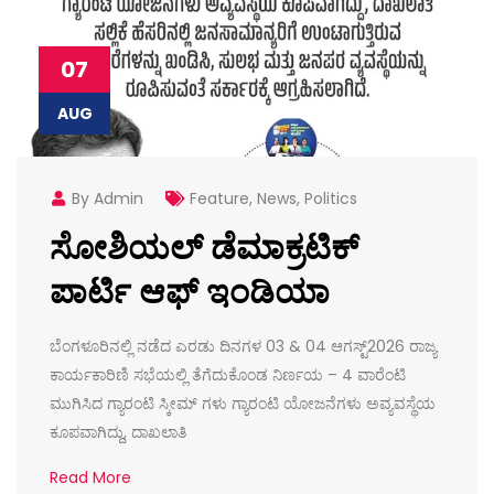
07
AUG
By Admin
Feature
,
News
,
Politics
ಸೋಶಿಯಲ್ ಡೆಮಾಕ್ರಟಿಕ್
ಪಾರ್ಟಿ ಆಫ್ ಇಂಡಿಯಾ
ಬೆಂಗಳೂರಿನಲ್ಲಿ ನಡೆದ ಎರಡು ದಿನಗಳ 03 & 04 ಆಗಸ್ಟ್2026 ರಾಜ್ಯ
ಕಾರ್ಯಕಾರಿಣಿ ಸಭೆಯಲ್ಲಿ ತೆಗೆದುಕೊಂಡ ನಿರ್ಣಯ – 4 ವಾರೆಂಟಿ
ಮುಗಿಸಿದ ಗ್ಯಾರಂಟಿ ಸ್ಕೀಮ್ ಗಳು ಗ್ಯಾರಂಟಿ ಯೋಜನೆಗಳು ಅವ್ಯವಸ್ಥೆಯ
ಕೂಪವಾಗಿದ್ದು, ದಾಖಲಾತಿ
Read More