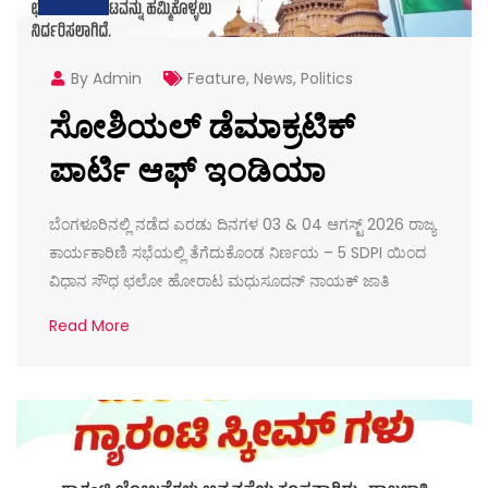
By Admin
Feature
,
News
,
Politics
ಸೋಶಿಯಲ್ ಡೆಮಾಕ್ರಟಿಕ್
ಪಾರ್ಟಿ ಆಫ್ ಇಂಡಿಯಾ
ಬೆಂಗಳೂರಿನಲ್ಲಿ ನಡೆದ ಎರಡು ದಿನಗಳ 03 & 04 ಆಗಸ್ಟ್ 2026 ರಾಜ್ಯ
ಕಾರ್ಯಕಾರಿಣಿ ಸಭೆಯಲ್ಲಿ ತೆಗೆದುಕೊಂಡ ನಿರ್ಣಯ – 5 SDPI ಯಿಂದ
ವಿಧಾನ ಸೌಧ ಛಲೋ ಹೋರಾಟ ಮಧುಸೂದನ್ ನಾಯಕ್ ಜಾತಿ
Read More