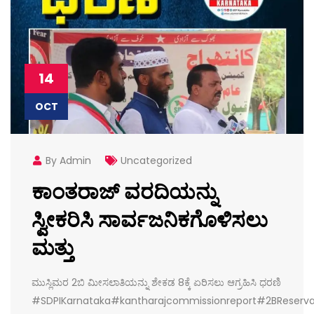
14
OCT
By Admin
Uncategorized
ಕಾಂತರಾಜ್ ವರದಿಯನ್ನು
ಸ್ವೀಕರಿಸಿ ಸಾರ್ವಜನಿಕಗೊಳಿಸಲು
ಮತ್ತು
ಮುಸ್ಲಿಮರ 2ಬಿ ಮೀಸಲಾತಿಯನ್ನು ಶೇಕಡ 8ಕ್ಕೆ ಏರಿಸಲು ಆಗ್ರಹಿಸಿ ಧರಣಿ
#SDPIKarnataka#kantharajcommissionreport#2BReserv