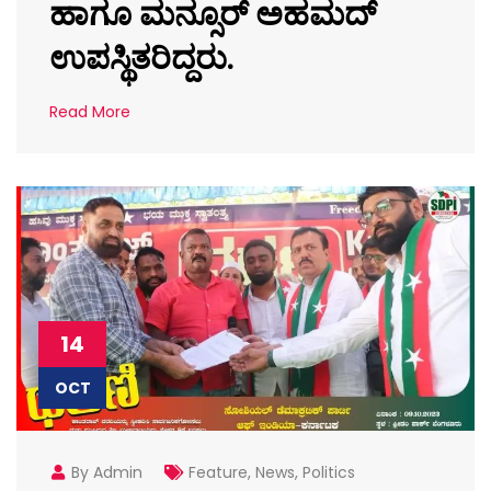
ಹಾಗೂ ಮನ್ಸೂರ್ ಅಹಮದ್
ಉಪಸ್ಥಿತರಿದ್ದರು.
Read More
14
OCT
By Admin
Feature
,
News
,
Politics