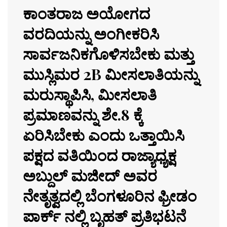
ಕಾಂತರಾಜ ಅಯೋಗದ
ವರದಿಯನ್ನು ಅಂಗೀಕರಿಸಿ
ಸಾರ್ವಜನಿಕಗೊಳಿಸಬೇಕು ಮತ್ತು
ಮುಸ್ಲಿಮರ 2B ಮೀಸಲಾತಿಯನ್ನು
ಮರುಸ್ಥಾಪಿಸಿ, ಮೀಸಲಾತಿ
ಪ್ರಮಾಣವನ್ನು ಶೇ.8 ಕ್ಕೆ
ಏರಿಸಿಬೇಕು ಎಂದು ಒತ್ತಾಯಿಸಿ
ಪಕ್ಷದ ವತಿಯಿಂದ ರಾಜ್ಯಾಧ್ಯಕ್ಷ
ಅಬ್ದುಲ್ ಮಜೀದ್ ಅವರ
ನೇತೃತ್ವದಲ್ಲಿ ಬೆಂಗಳೂರಿನ ಫ್ರೀಡಂ
ಪಾರ್ಕ್ ನಲ್ಲಿ ಬೃಹತ್ ಪ್ರತಿಭಟನೆ