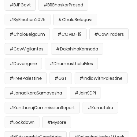
#BJPGovt
#BRBhaskarPrasad
#ByElection2026
#ChaloBelagavi
#ChaloBelgaum
#COVID-19
#CowTraders
#CowVigilantes
#DakshinaKannada
#Davangere
#DharmasthalaFiles
#FreePalestine
#GST
#IndiaWithPalestine
#JanadikaraSamavesha
#JoinSDPI
#KantharajCommissionReport
#Karnataka
#Lockdown
#Mysore
#NRAssemblyCandidate
#PalestineUnderAttack