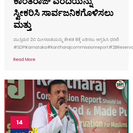
ಕಾಂತರಾಜ್ ವರದಿಯನ್ನು
ಸ್ವೀಕರಿಸಿ ಸಾರ್ವಜನಿಕಗೊಳಿಸಲು
ಮತ್ತು
ಮುಸ್ಲಿಮರ 2ಬಿ ಮೀಸಲಾತಿಯನ್ನು ಶೇಕಡ 8ಕ್ಕೆ ಏರಿಸಲು ಆಗ್ರಹಿಸಿ ಧರಣಿ
#SDPIKarnataka#kantharajcommissionreport#2BReserv
Read More
14