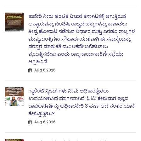
ಕಾವೇರಿ ನೀರು ಹಂಚಿಕೆ ವಿಚಾರ ಕರ್ನಾಟಕಕ್ಕೆ ಆಗುತ್ತಿರುವ
ಅನ್ಯಾಯವನ್ನು ಖಂಡಿಸಿ, ರಾಜ್ಯದ ಹಕ್ಕುಗಳನ್ನು ಕಾಪಾಡಲು
ತೀವ್ರ ಹೋರಾಟ ನಡೆಸುವ ನಿರ್ಧಾರ ಮತ್ತು ಎರಡೂ ರಾಜ್ಯಗಳ
ಮುಖ್ಯಮಂತ್ರಿಗಳು ಸೌಹಾರ್ದಯುತವಾಗಿ ಈ ಸಮಸ್ಯೆಯನ್ನು
ಪರಸ್ಪರ ಮಾತುಕತೆ ಮೂಲಕವೇ ಬಗೆಹರಿಸಲು
ಪ್ರಯತ್ನಿಸಬೇಕು ಎಂದು ರಾಜ್ಯ ಕಾರ್ಯಕಾರಿಣಿ ಸಭೆಯು
ಆಗ್ರಹಿಸಿದೆ.
Aug 6,2026
ಗ್ಯಾರೆಂಟಿ ಸ್ಕೀಮ್ ಗಳು ನೀವು ಅಧಿಕಾರಕ್ಕೇರಲು
ಉಪಯೋಗಿಸಿದ ಮಾರ್ಗವಾಗಿದೆ. ಓಟು ಕೇಳುವಾಗ ಇಲ್ಲದ
ದಾಖಲಾತಿಗಳನ್ನು ಅಧಿಕಾರಕೇರಿ 3 ವರ್ಷ ಆದ ನಂತರ ಯಾಕೆ
ಕೇಳುತ್ತಿದ್ದೀರಿ..?
Aug 6,2026