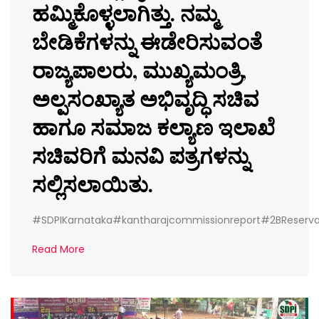
ಹಮ್ಮಿಕೊಳ್ಳಲಾಗಿತ್ತು. ನಮ್ಮ
ಬೇಡಿಕೆಗಳನ್ನು ಈಡೇರಿಸುವಂತೆ
ರಾಜ್ಯಪಾಲರು, ಮುಖ್ಯಮಂತ್ರಿ,
ಅಲ್ಪಸಂಖ್ಯಾತ ಅಭಿವೃದ್ಧಿ ಸಚಿವ
ಹಾಗೂ ಸಮಾಜ ಕಲ್ಯಾಣ ಇಲಾಖೆ
ಸಚಿವರಿಗೆ ಮನವಿ ಪತ್ರಗಳನ್ನು
ಸಲ್ಲಿಸಲಾಯಿತು.
#SDPIKarnataka#kantharajcommissionreport#2BReserv
Read More