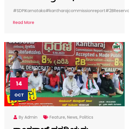
#SDPIKarnataka#kantharajcommissionreport#2BReserv
Read More
14
OCT
By Admin
Feature
,
News
,
Politics