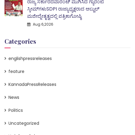
ರಾಜ್ಯ ಸರ್ಕಾರದವಾರಂಟ್ ಮುಗಿಸಿದ ಗ್ಯಾರಂಟಿ
ಸ್ಕೀಮ್‌ಗಳುSDPI ರಾಜ್ಯಾಧ್ಯಕ್ಷರಾದ ಅಬ್ದುಲ್
ಮಜೀದ್ನೇತೃತ್ವದಲ್ಲಿ ಪತ್ರಿಕಾಗೋಷ್ಠಿ
Aug 6,2026
Categories
englishpressreleases
feature
KannadaPressReleases
News
Politics
Uncategorized