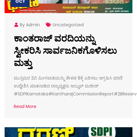
OCT
By Admin
Uncategorized
ಕಾಂತರಾಜ್ ವರದಿಯನ್ನು
ಸ್ವೀಕರಿಸಿ ಸಾರ್ವಜನಿಕಗೊಳಿಸಲು
ಮತ್ತು
ಮುಸ್ಲಿಮರ 2ಬಿ ಮೀಸಲಾತಿಯನ್ನು ಶೇಕಡ 8ಕ್ಕೆ ಏರಿಸಲು ಆಗ್ರಹಿಸಿ ಧರಣಿ
ಉದ್ದೇಶಿಸಿ ಮಾತನಾಡಿದ ರಾಜ್ಯಧ್ಯಕ್ಷರು ಅಬ್ದುಲ್ ಮಜೀದ್
#SDPIKarnataka#KantharajCommissionReport#2BReser
Read More