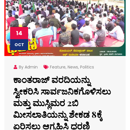
14
OCT
By Admin
Feature
,
News
,
Politics
ಕಾಂತರಾಜ್ ವರದಿಯನ್ನು
ಸ್ವೀಕರಿಸಿ ಸಾರ್ವಜನಿಕಗೊಳಿಸಲು
ಮತ್ತು ಮುಸ್ಲಿಮರ 2ಬಿ
ಮೀಸಲಾತಿಯನ್ನು ಶೇಕಡ 8ಕ್ಕೆ
ಏರಿಸಲು ಆಗ್ರಹಿಸಿ ಧರಣಿ