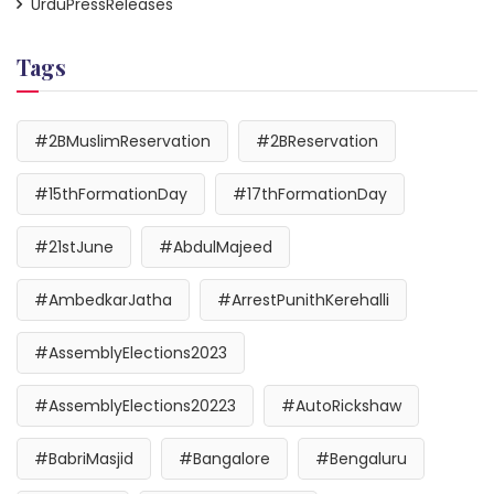
UrduPressReleases
Tags
#2BMuslimReservation
#2BReservation
#15thFormationDay
#17thFormationDay
#21stJune
#AbdulMajeed
#AmbedkarJatha
#ArrestPunithKerehalli
#AssemblyElections2023
#AssemblyElections20223
#AutoRickshaw
#BabriMasjid
#Bangalore
#Bengaluru