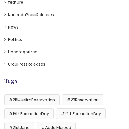
feature
KannadaPressReleases
News
Politics
Uncategorized
UrduPressReleases
Tags
#2BMuslimReservation
#2BReservation
#15thFormationDay
#17thFormationDay
#21stJune
#AbdulMajeed