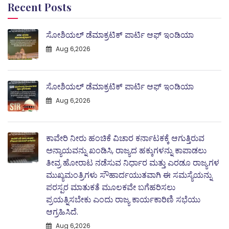
Recent Posts
ಸೋಶಿಯಲ್ ಡೆಮಾಕ್ರಟಿಕ್ ಪಾರ್ಟಿ ಆಫ್ ಇಂಡಿಯಾ
Aug 6,2026
ಸೋಶಿಯಲ್ ಡೆಮಾಕ್ರಟಿಕ್ ಪಾರ್ಟಿ ಆಫ್ ಇಂಡಿಯಾ
Aug 6,2026
ಕಾವೇರಿ ನೀರು ಹಂಚಿಕೆ ವಿಚಾರ ಕರ್ನಾಟಕಕ್ಕೆ ಆಗುತ್ತಿರುವ
ಅನ್ಯಾಯವನ್ನು ಖಂಡಿಸಿ, ರಾಜ್ಯದ ಹಕ್ಕುಗಳನ್ನು ಕಾಪಾಡಲು
ತೀವ್ರ ಹೋರಾಟ ನಡೆಸುವ ನಿರ್ಧಾರ ಮತ್ತು ಎರಡೂ ರಾಜ್ಯಗಳ
ಮುಖ್ಯಮಂತ್ರಿಗಳು ಸೌಹಾರ್ದಯುತವಾಗಿ ಈ ಸಮಸ್ಯೆಯನ್ನು
ಪರಸ್ಪರ ಮಾತುಕತೆ ಮೂಲಕವೇ ಬಗೆಹರಿಸಲು
ಪ್ರಯತ್ನಿಸಬೇಕು ಎಂದು ರಾಜ್ಯ ಕಾರ್ಯಕಾರಿಣಿ ಸಭೆಯು
ಆಗ್ರಹಿಸಿದೆ.
Aug 6,2026