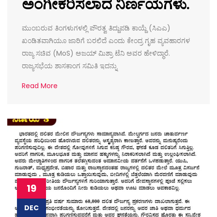
ಅಂಗೀಕರಿಸಲಾದ ನಿರ್ಣಯಗಳು.
ಮುಂಬರುವ ತಿಂಗಳುಗಳಲ್ಲಿ ಪೌರತ್ವ ತಿದ್ದುಪಡಿ ಕಾಯ್ದೆ (ಸಿಎಎ)
ಖಂಡಿತವಾಗಿಯೂ ಜಾರಿಗೆ ಬರಲಿದೆ ಎಂದು ಕೇಂದ್ರ ಗೃಹ ವ್ಯವಹಾರಗಳ
ರಾಜ್ಯ ಸಚಿವ (MoS) ಅಜಯ್ ಮಿಶ್ರಾ ಟೆನಿ ಅವರ ಹೇಳಿದ್ಧಾರೆ.
ರಾಜ್ಯಸಭೆಯ ಶಾಸಕಾಂಗ ಸಮಿತಿ ಇದನ್ನು
Read More
19
DEC