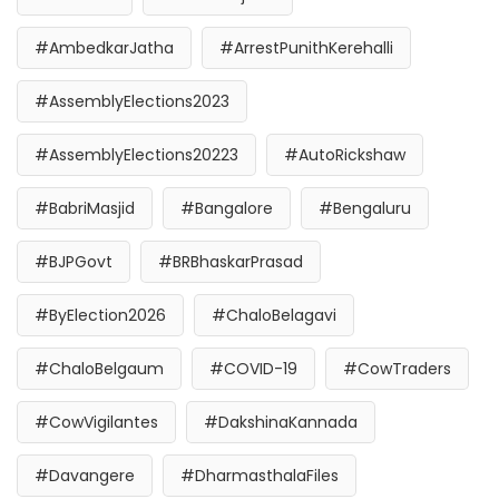
#AmbedkarJatha
#ArrestPunithKerehalli
#AssemblyElections2023
#AssemblyElections20223
#AutoRickshaw
#BabriMasjid
#Bangalore
#Bengaluru
#BJPGovt
#BRBhaskarPrasad
#ByElection2026
#ChaloBelagavi
#ChaloBelgaum
#COVID-19
#CowTraders
#CowVigilantes
#DakshinaKannada
#Davangere
#DharmasthalaFiles