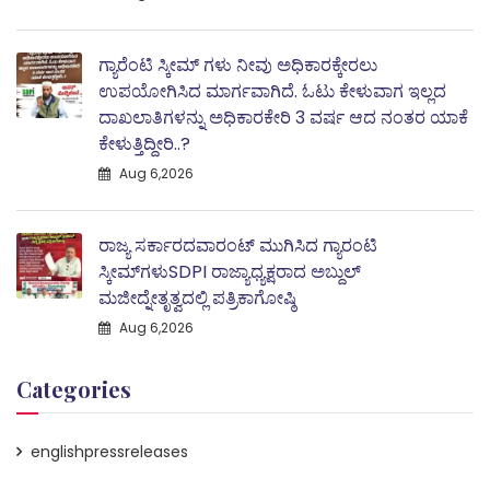
ಗ್ಯಾರೆಂಟಿ ಸ್ಕೀಮ್ ಗಳು ನೀವು ಅಧಿಕಾರಕ್ಕೇರಲು
ಉಪಯೋಗಿಸಿದ ಮಾರ್ಗವಾಗಿದೆ. ಓಟು ಕೇಳುವಾಗ ಇಲ್ಲದ
ದಾಖಲಾತಿಗಳನ್ನು ಅಧಿಕಾರಕೇರಿ 3 ವರ್ಷ ಆದ ನಂತರ ಯಾಕೆ
ಕೇಳುತ್ತಿದ್ದೀರಿ..?
Aug 6,2026
ರಾಜ್ಯ ಸರ್ಕಾರದವಾರಂಟ್ ಮುಗಿಸಿದ ಗ್ಯಾರಂಟಿ
ಸ್ಕೀಮ್‌ಗಳುSDPI ರಾಜ್ಯಾಧ್ಯಕ್ಷರಾದ ಅಬ್ದುಲ್
ಮಜೀದ್ನೇತೃತ್ವದಲ್ಲಿ ಪತ್ರಿಕಾಗೋಷ್ಠಿ
Aug 6,2026
Categories
englishpressreleases