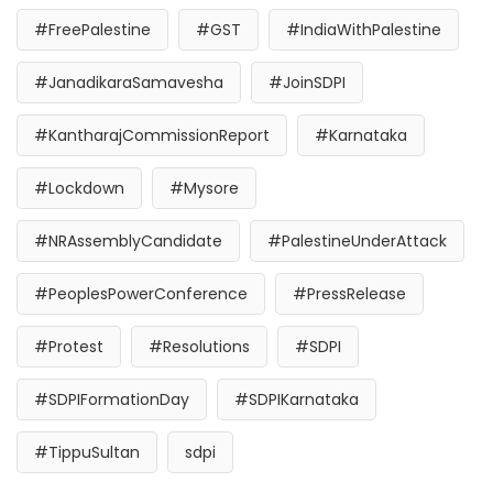
#FreePalestine
#GST
#IndiaWithPalestine
#JanadikaraSamavesha
#JoinSDPI
#KantharajCommissionReport
#Karnataka
#Lockdown
#Mysore
#NRAssemblyCandidate
#PalestineUnderAttack
#PeoplesPowerConference
#PressRelease
#Protest
#Resolutions
#SDPI
#SDPIFormationDay
#SDPIKarnataka
#TippuSultan
sdpi