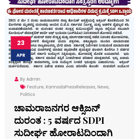
23
APR
By Admin
Feature
,
KannadaPressReleases
,
News
,
Politics
ಚಾಮರಾಜನಗರ ಆಕ್ಸಿಜನ್
ದುರಂತ : 5 ವರ್ಷದ SDPI
ಸುದೀರ್ಘ ಹೋರಾಟದಿಂದಾಗಿ