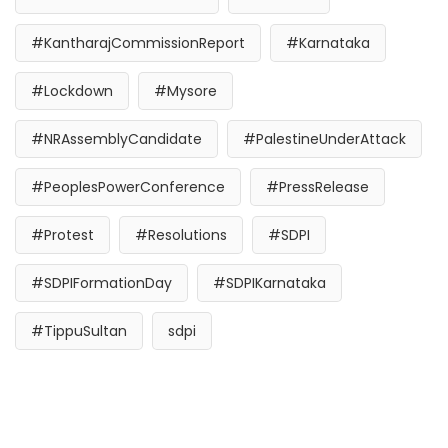
#KantharajCommissionReport
#Karnataka
#Lockdown
#Mysore
#NRAssemblyCandidate
#PalestineUnderAttack
#PeoplesPowerConference
#PressRelease
#Protest
#Resolutions
#SDPI
#SDPIFormationDay
#SDPIKarnataka
#TippuSultan
sdpi