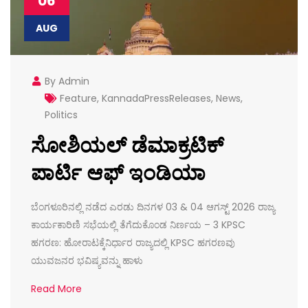
06
AUG
By Admin
Feature
,
KannadaPressReleases
,
News
,
Politics
ಸೋಶಿಯಲ್ ಡೆಮಾಕ್ರಟಿಕ್
ಪಾರ್ಟಿ ಆಫ್ ಇಂಡಿಯಾ
ಬೆಂಗಳೂರಿನಲ್ಲಿ ನಡೆದ ಎರಡು ದಿನಗಳ 03 & 04 ಆಗಸ್ಟ್ 2026 ರಾಜ್ಯ
ಕಾರ್ಯಕಾರಿಣಿ ಸಭೆಯಲ್ಲಿ ತೆಗೆದುಕೊಂಡ ನಿರ್ಣಯ – 3 KPSC
ಹಗರಣ: ಹೋರಾಟಕ್ಕೆನಿರ್ಧಾರ ರಾಜ್ಯದಲ್ಲಿ KPSC ಹಗರಣವು
ಯುವಜನರ ಭವಿಷ್ಯವನ್ನು ಹಾಳು
Read More