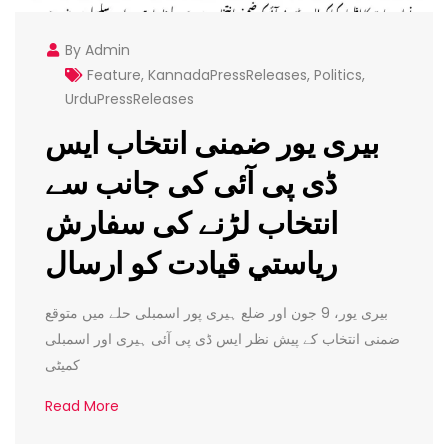
By Admin
Feature
,
KannadaPressReleases
,
Politics
,
UrduPressReleases
بيرى يور ضمنی انتخاب ایس
ڈی پی آئی کی جانب سے
انتخاب لڑنے کی سفارش
ریاستي قيادت كو ارسال
بيرى يور، 9 جون اور ضلع ہیری پور اسمبلی حلے میں متوقع
ضمنی انتخاب کے پیش نظر ایس ڈی پی آئی ہیری اور اسمبلی
کمیٹی
Read More