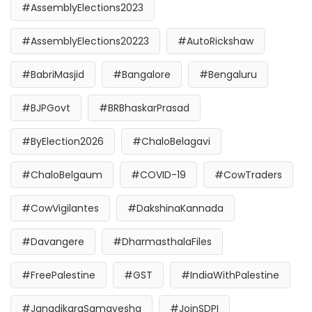
#AssemblyElections2023
#AssemblyElections20223
#AutoRickshaw
#BabriMasjid
#Bangalore
#Bengaluru
#BJPGovt
#BRBhaskarPrasad
#ByElection2026
#ChaloBelagavi
#ChaloBelgaum
#COVID-19
#CowTraders
#CowVigilantes
#DakshinaKannada
#Davangere
#DharmasthalaFiles
#FreePalestine
#GST
#IndiaWithPalestine
#JanadikaraSamavesha
#JoinSDPI