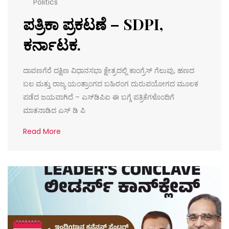
Politics
ಪತ್ರಿಕಾ ಪ್ರಕಟಣೆ – SDPI,
ಕರ್ನಾಟಕ.
ದಾವಣಗೆರೆ ದಕ್ಷಿಣ ವಿಧಾನಸಭಾ ಕ್ಷೇತ್ರದಲ್ಲಿ ಕಾಂಗ್ರೆಸ್ ಗೆಲುವು, ಹಣದ
ಬಲ ಮತ್ತು ರಾಜ್ಯ ಯಂತ್ರಾಂಗದ ಬಹಿರಂಗ ದುರುಪಯೋಗದ ಮೂಲಕ
ಪಡೆದ ಜಯವಾಗಿದೆ – ಎಸ್‌ಡಿಪಿಐ ಈ ಬಗ್ಗೆ ಪತ್ರಿಕೆಗಳೊಂದಿಗೆ
ಮಾತನಾಡಿದ ಎಸ್ ಡಿ ಪಿ
Read More