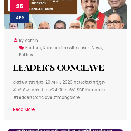
26
APR
By Admin
Feature
,
KannadaPressReleases
,
News
,
Politics
LEADER’S CONCLAVE
ಲೀಡರ್ಸ್‌ ಕಾನ್‌ಕ್ಲೇವ್ 28 APRIL 2026 ಇಂಡಿಯಾನ ಕನ್ವೆನ್ಷನ್
ಸೆಂಟರ್ ಮಂಗಳೂರು ಸಂಜೆ 4.00 ಗಂಟೆಗೆ SDPIKatnataka
#LeadersConclave #mangalore
Read More