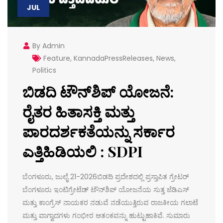
JUL
By Admin
Feature
,
KannadaPressReleases
,
News
,
Politics
ಬಿಡದಿ ಟೌನ್‌ಶಿಪ್ ಯೋಜನೆ:
ರೈತರ ಹಿತಾಸಕ್ತಿ ಮತ್ತು
ಪಾರದರ್ಶಕತೆಯನ್ನು ಸರ್ಕಾರ
ಎತ್ತಿಹಿಡಿಯಲಿ : SDPI
ಬೆಂಗಳೂರು, ಜುಲೈ 21-2026ಬಿಡದಿ ಪ್ರದೇಶದಲ್ಲಿ ಪ್ರಸ್ತಾಪಿತ ಗ್ರೇಟರ್
ಬೆಂಗಳೂರು ಇಂಟಿಗ್ರೇಟೆಡ್ ಟೌನ್‌ಶಿಪ್ ಯೋಜನೆಯ ಸುತ್ತ ಜೆಡಿಎಸ್
ಮತ್ತು ಕಾಂಗ್ರೆಸ್ ನಾಯಕರ ನಡುವೆ ನಡೆಯುತ್ತಿರುವ ರಾಜಕೀಯ ಗಲಾಟೆ
ಮತ್ತು ವಾಗ್ವಾದಗಳು ಗಂಭೀರ ಆತಂಕವನ್ನು ಹುಟ್ಟುಹಾಕಿವೆ. ಸುಮಾರು