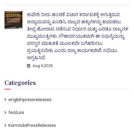
ಕಾವೇರಿ ನೀರು ಹಂಚಿಕೆ ವಿಚಾರ ಕರ್ನಾಟಕಕ್ಕೆ ಆಗುತ್ತಿರುವ
ಅನ್ಯಾಯವನ್ನು ಖಂಡಿಸಿ, ರಾಜ್ಯದ ಹಕ್ಕುಗಳನ್ನು ಕಾಪಾಡಲು
ತೀವ್ರ ಹೋರಾಟ ನಡೆಸುವ ನಿರ್ಧಾರ ಮತ್ತು ಎರಡೂ ರಾಜ್ಯಗಳ
ಮುಖ್ಯಮಂತ್ರಿಗಳು ಸೌಹಾರ್ದಯುತವಾಗಿ ಈ ಸಮಸ್ಯೆಯನ್ನು
ಪರಸ್ಪರ ಮಾತುಕತೆ ಮೂಲಕವೇ ಬಗೆಹರಿಸಲು
ಪ್ರಯತ್ನಿಸಬೇಕು ಎಂದು ರಾಜ್ಯ ಕಾರ್ಯಕಾರಿಣಿ ಸಭೆಯು
ಆಗ್ರಹಿಸಿದೆ.
Aug 6,2026
Categories
englishpressreleases
feature
KannadaPressReleases