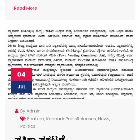
Read More
04
JUL
By Admin
Feature
,
KannadaPressReleases
,
News
,
Politics
ಪತ್ರಿಕಾ ಪ್ರಕಟಣೆ