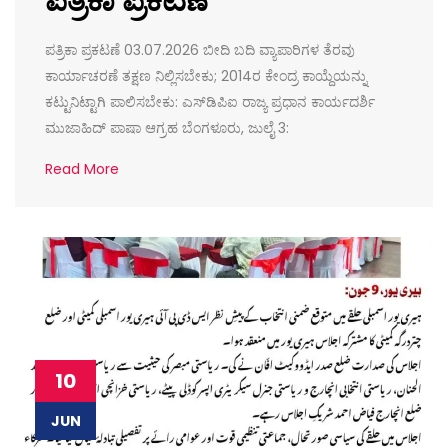
ಪತ್ರಿಕಾ ಪ್ರಕಟಣೆ 03.07.2026 ಬೀದಿ ಬದಿ ವ್ಯಾಪಾರಿಗಳ ತೆರವು
ಕಾರ್ಯಾಚರಣೆ ತಕ್ಷಣ ನಿಲ್ಲಿಸಬೇಕು; 2014ರ ಕೇಂದ್ರ ಕಾಯ್ದೆಯನ್ನು
ಕಟ್ಟುನಿಟ್ಟಾಗಿ ಪಾಲಿಸಬೇಕು: ಎಸ್‌ಡಿಪಿಐ ರಾಜ್ಯ ಪ್ರಧಾನ ಕಾರ್ಯದರ್ಶಿ
ಮುಜಾಹಿದ್‌ ಪಾಷಾ ಆಗ್ರಹ ಬೆಂಗಳೂರು, ಜುಲೈ 3:
Read More
10
JUN