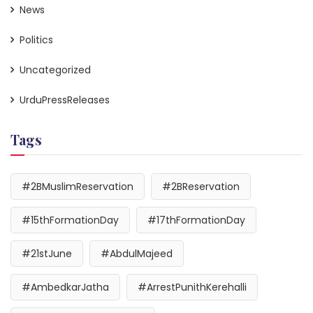
News
Politics
Uncategorized
UrduPressReleases
Tags
#2BMuslimReservation
#2BReservation
#15thFormationDay
#17thFormationDay
#21stJune
#AbdulMajeed
#AmbedkarJatha
#ArrestPunithKerehalli