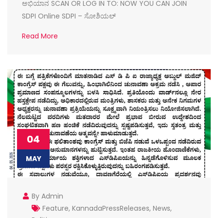
ಅಭಿಯಾನ SCAN OR LOG IN TO: NOW YOU CAN JOIN
SDPI Online SDPI – ಸೋಶಿಯಲ್
Read More
04
MAY
By Admin
Feature
,
KannadaPressReleases
,
News
,