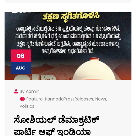
06
AUG
By Admin
Feature
,
KannadaPressReleases
,
News
,
Politics
ಸೋಶಿಯಲ್ ಡೆಮಾಕ್ರಟಿಕ್
ಪಾರ್ಟಿ ಆಫ್ ಇಂಡಿಯಾ