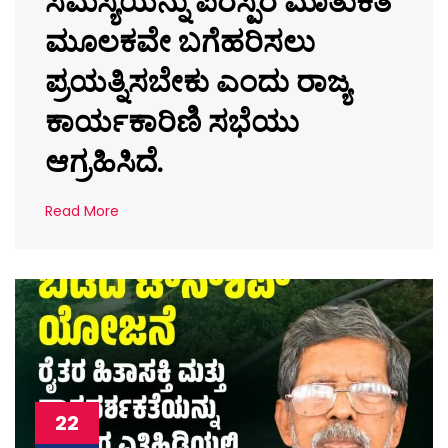
ಮೂಲಕವೇ ಬಗೆಹರಿಸಲು
ಪ್ರಯತ್ನಿಸಬೇಕು ಎಂದು ರಾಜ್ಯ
ಕಾರ್ಯಕಾರಿಣಿ ಸಭೆಯು
ಆಗ್ರಹಿಸಿದೆ.
Read More
22