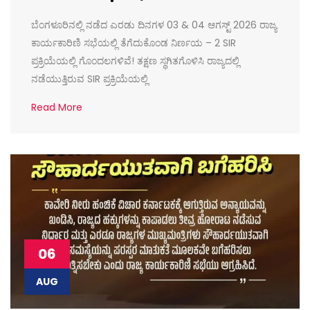
ಬೆಂಗಳೂರಿನಲ್ಲಿ ನಡೆದ ಎರಡು ದಿನಗಳ 03 & 04 ಆಗಸ್ಟ್ 2026 ರಾಜ್ಯ
ಕಾರ್ಯಕಾರಿಣಿ ಸಭೆಯಲ್ಲಿ ತೆಗೆದುಕೊಂಡ ನಿರ್ಣಯ – 2 SIR
ಪ್ರಕ್ರಿಯೆಯಲ್ಲಿ ಗೊಂದಲಗಳಿವೆ! ತಕ್ಷಣ ಸ್ಥಗಿತಗೊಳಿಸಿ ರಾಜ್ಯದಲ್ಲಿ
ನಡೆಯುತ್ತಿರುವ SIR ಪ್ರಕ್ರಿಯೆಯಲ್ಲಿ
Read More
06
AUG