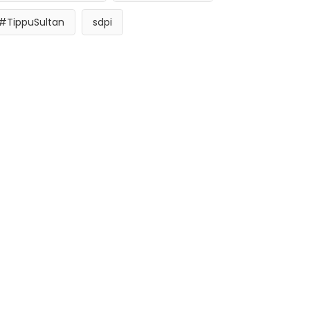
#TippuSultan
sdpi