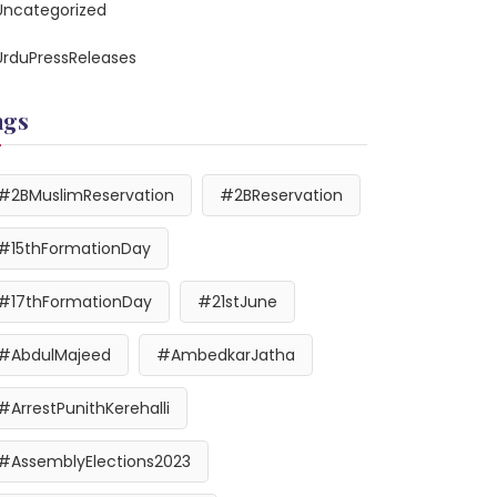
Uncategorized
UrduPressReleases
ags
#2BMuslimReservation
#2BReservation
#15thFormationDay
#17thFormationDay
#21stJune
#AbdulMajeed
#AmbedkarJatha
#ArrestPunithKerehalli
#AssemblyElections2023