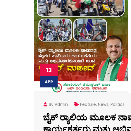
13
APR
By Admin
Feature
,
News
,
Politics
ಬೈಕ್ ರ‌್ಯಾಲಿಯ ಮೂಲಕ ನಾಮಪ
ಕಾರ್ಯಕರ್ತರು ಮತ್ತು ಅಭಿ