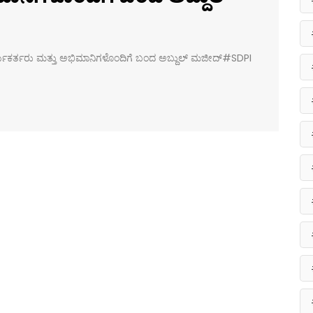
ಕಾರ್ಯಕರ್ತರು ಮತ್ತು ಅಭಿಮಾನಿಗಳೊಂದಿಗೆ ಬಂದ ಅಬ್ದುಲ್ ಮಜೀದ್#SDPI