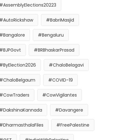
#AssemblyElections20223
#AutoRickshaw
#BabriMasjid
#Bangalore
#Bengaluru
#BJPGovt
#BRBhaskarPrasad
#ByElection2026
#ChaloBelagavi
#ChaloBelgaum
#COVID-19
#CowTraders
#CowVigilantes
#DakshinaKannada
#Davangere
#DharmasthalaFiles
#FreePalestine