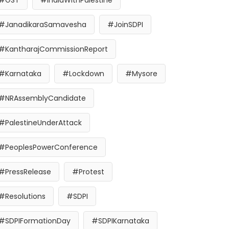
#GST
#IndiaWithPalestine
#JanadikaraSamavesha
#JoinSDPI
#KantharajCommissionReport
#Karnataka
#Lockdown
#Mysore
#NRAssemblyCandidate
#PalestineUnderAttack
#PeoplesPowerConference
#PressRelease
#Protest
#Resolutions
#SDPI
#SDPIFormationDay
#SDPIKarnataka