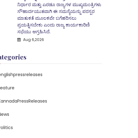
ನಿರ್ಧಾರ ಮತ್ತು ಎರಡೂ ರಾಜ್ಯಗಳ ಮುಖ್ಯಮಂತ್ರಿಗಳು
ಸೌಹಾರ್ದಯುತವಾಗಿ ಈ ಸಮಸ್ಯೆಯನ್ನು ಪರಸ್ಪರ
ಮಾತುಕತೆ ಮೂಲಕವೇ ಬಗೆಹರಿಸಲು
ಪ್ರಯತ್ನಿಸಬೇಕು ಎಂದು ರಾಜ್ಯ ಕಾರ್ಯಕಾರಿಣಿ
ಸಭೆಯು ಆಗ್ರಹಿಸಿದೆ.
Aug 6,2026
ategories
englishpressreleases
feature
KannadaPressReleases
News
olitics