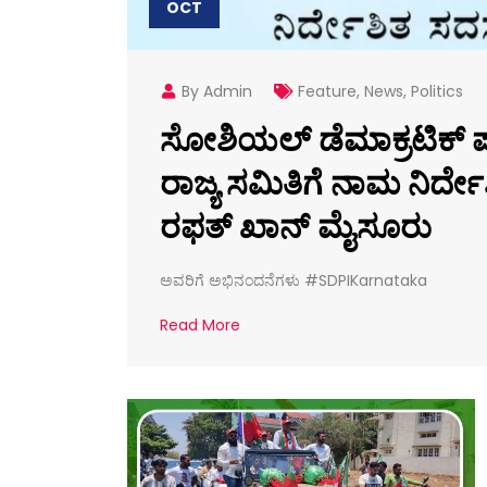
OCT
By Admin
Feature
,
News
,
Politics
ಸೋಶಿಯಲ್ ಡೆಮಾಕ್ರಟಿಕ್ 
ರಾಜ್ಯ ಸಮಿತಿಗೆ ನಾಮ ನಿರ್ದ
ರಫತ್ ಖಾನ್ ಮೈಸೂರು
ಅವರಿಗೆ ಅಭಿನಂದನೆಗಳು #SDPIKarnataka
Read More