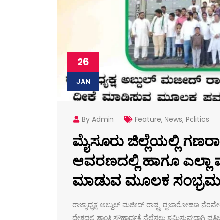
26
JAN
By Admin
Feature
,
News
,
Politics
ಮೈಸೂರು ಜಿಲ್ಲೆಯಲ್ಲಿ ಗಣರಾಜ
ಆವರಣದಲ್ಲಿ ಹಾಗೂ ಎಲ್ಲಾ ವಾ
ಮಾಡುವ ಮೂಲಕ ಸಂಭ್ರಮದ
ರಾಜ್ಯಾಧ್ಯಕ್ಷ ಅಬ್ದುಲ್ ಮಜೀದ್ ರಾಷ್ಟ್ರ ಧ್ವಜಾರೋಹಣ ನೆರವ
ದೇಶದಲ್ಲಿ ಶಾಂತಿ ಸೌಹಾರ್ದತೆ ನೆಲೆಸಲು ಶ್ರಮಿಸುವುದಾಗಿ ಪ್ರತ