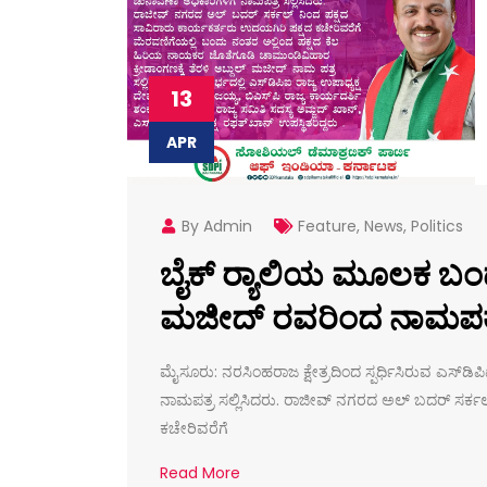
13
APR
By Admin
Feature
,
News
,
Politics
ಬೈಕ್ ರ‌್ಯಾಲಿಯ ಮೂಲಕ ಬಂದು
ಮಜೀದ್ ರವರಿಂದ ನಾಮಪತ್ರ ಸ
ಮೈಸೂರು: ನರಸಿಂಹರಾಜ ಕ್ಷೇತ್ರದಿಂದ ಸ್ಪರ್ಧಿಸಿರುವ ಎಸ್‌ಡ
ನಾಮಪತ್ರ ಸಲ್ಲಿಸಿದರು. ರಾಜೀವ್ ನಗರದ ಅಲ್ ಬದರ್ ಸರ್ಕಲ
ಕಚೇರಿವರೆಗೆ
Read More