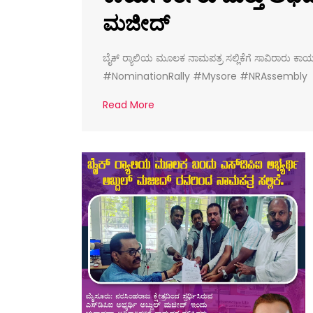
ಮಜೀದ್
ಬೈಕ್ ರ‌್ಯಾಲಿಯ ಮೂಲಕ ನಾಮಪತ್ರ ಸಲ್ಲಿಕೆಗೆ ಸಾವಿರಾರು 
#NominationRally #Mysore #NRAssembly
Read More