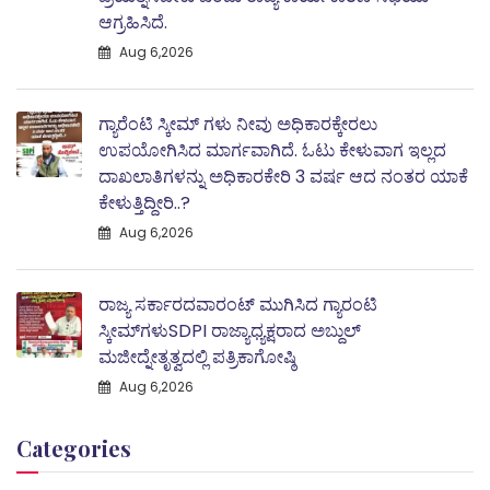
ಆಗ್ರಹಿಸಿದೆ.
Aug 6,2026
ಗ್ಯಾರೆಂಟಿ ಸ್ಕೀಮ್ ಗಳು ನೀವು ಅಧಿಕಾರಕ್ಕೇರಲು
ಉಪಯೋಗಿಸಿದ ಮಾರ್ಗವಾಗಿದೆ. ಓಟು ಕೇಳುವಾಗ ಇಲ್ಲದ
ದಾಖಲಾತಿಗಳನ್ನು ಅಧಿಕಾರಕೇರಿ 3 ವರ್ಷ ಆದ ನಂತರ ಯಾಕೆ
ಕೇಳುತ್ತಿದ್ದೀರಿ..?
Aug 6,2026
ರಾಜ್ಯ ಸರ್ಕಾರದವಾರಂಟ್ ಮುಗಿಸಿದ ಗ್ಯಾರಂಟಿ
ಸ್ಕೀಮ್‌ಗಳುSDPI ರಾಜ್ಯಾಧ್ಯಕ್ಷರಾದ ಅಬ್ದುಲ್
ಮಜೀದ್ನೇತೃತ್ವದಲ್ಲಿ ಪತ್ರಿಕಾಗೋಷ್ಠಿ
Aug 6,2026
Categories