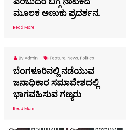
ಎಂಬುದರ ಬಗ್ಗೆ ನಾಟಕದ
ಮೂಲಕ ಅಣುಕು ಪ್ರದರ್ಶನ.
Read More
By Admin
Feature
,
News
,
Politics
ಬೆಂಗಳೂರಿನಲ್ಲಿ ನಡೆಯುವ
ಜನಾಧಿಕಾರ ಸಮಾವೇಶದಲ್ಲಿ
ಭಾಗವಹಿಸುವ ಗಣ್ಯರು
Read More