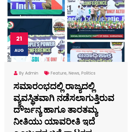
21
AUG
By Admin
Feature
,
News
,
Politics
ಸಮಾರಂಭದಲ್ಲಿ ರಾಜ್ಯದಲ್ಲಿ
ವ್ಯವಸ್ಥಿತವಾಗಿ ನಡೆಸಲಾಗುತ್ತಿರುವ
ದೌರ್ಜನ್ಯ ಹಾಗೂ ತಾರತಮ್ಯ
ನೀತಿಯು ಯಾವರೀತಿ ಇದೆ