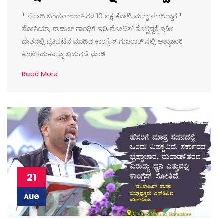
* ಮೋದಿ ಬಂಡವಾಳಶಾಹಿಗಳ 10 ಲಕ್ಷ ಕೋಟಿ ಮನ್ನಾ ಮಾಡಿದ್ದಾರೆ.*
ಸೋನಿಯಾ, ರಾಹುಲ್ ಗಾಂಧಿಗೆ ಇಡಿ ನೋಟಿಸ್ ಕೊಟ್ಟಿದ್ದಕ್ಕೆ ಇಡೀ
ದೇಶದಲ್ಲಿ ಪ್ರತಿಭಟನೆ ಮಾಡಿದ ಕಾಂಗ್ರೆಸ್ ಗುಜರಾತ್ ನಲ್ಲಿ ಅತ್ಯಾಚಾರಿ
ಕೊಲೆಗಡುಕರನ್ನು ಬಿಡುಗಡೆ ಮಾಡಿ
Read More
21
AUG