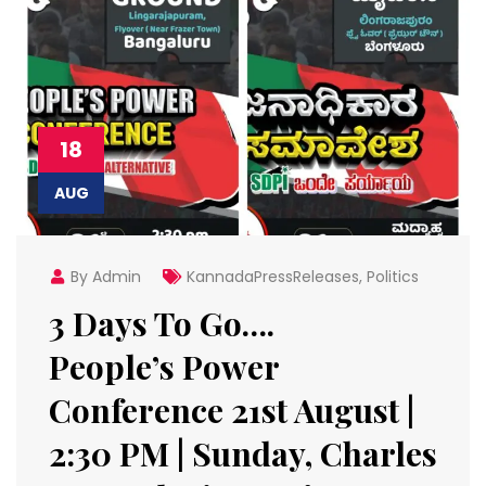
18
AUG
By Admin
KannadaPressReleases
,
Politics
3 Days To Go….
People’s Power
Conference 21st August |
2:30 PM | Sunday, Charles