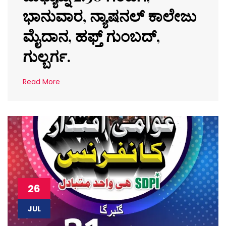
ಭಾನುವಾರ, ನ್ಯಾಷನಲ್ ಕಾಲೇಜು
ಮೈದಾನ, ಹಫ್ತ್ ಗುಂಬದ್,
ಗುಲ್ಬರ್ಗ.
Read More
26
JUL