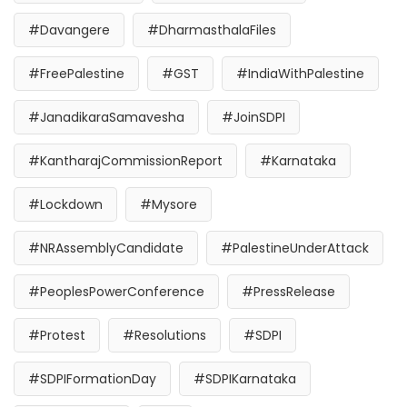
#Davangere
#DharmasthalaFiles
#FreePalestine
#GST
#IndiaWithPalestine
#JanadikaraSamavesha
#JoinSDPI
#KantharajCommissionReport
#Karnataka
#Lockdown
#Mysore
#NRAssemblyCandidate
#PalestineUnderAttack
#PeoplesPowerConference
#PressRelease
#Protest
#Resolutions
#SDPI
#SDPIFormationDay
#SDPIKarnataka