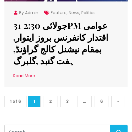
By Admin
Feature
,
News
,
Politics
31 جولائی 2:30PM عوامی
اقتدار کانفرنس بروز ایتوار,
بمقام نیشنل کالج گراؤنڈ,
ہفت گنبد ,گلبرگ
Read More
1 of 6
1
2
3
…
6
»