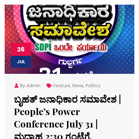
26
JUL
By Admin
Feature
,
News
,
Politics
ಬೃಹತ್ ಜನಾಧಿಕಾರ ಸಮಾವೇಶ |
People’s Power
Conference July 31 |
ಮಧ್ಯಾಹ್ನ 2:30 ಗಂಟೆಗೆ,