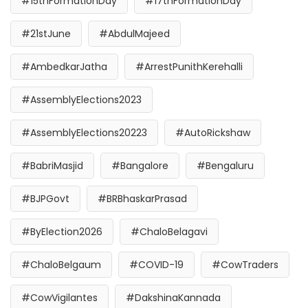
#15thFormationDay
#17thFormationDay
#21stJune
#AbdulMajeed
#AmbedkarJatha
#ArrestPunithKerehalli
#AssemblyElections2023
#AssemblyElections20223
#AutoRickshaw
#BabriMasjid
#Bangalore
#Bengaluru
#BJPGovt
#BRBhaskarPrasad
#ByElection2026
#ChaloBelagavi
#ChaloBelgaum
#COVID-19
#CowTraders
#CowVigilantes
#DakshinaKannada