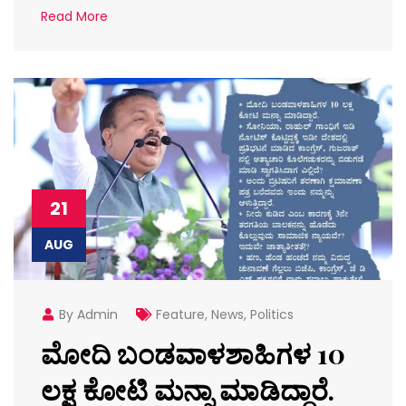
Read More
21
AUG
By Admin
Feature
,
News
,
Politics
ಮೋದಿ ಬಂಡವಾಳಶಾಹಿಗಳ 10
ಲಕ್ಷ ಕೋಟಿ ಮನ್ನಾ ಮಾಡಿದ್ದಾರೆ.