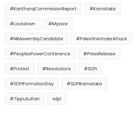
#KantharajCommissionReport
#Karnataka
#Lockdown
#Mysore
#NRAssemblyCandidate
#PalestineUnderAttack
#PeoplesPowerConference
#PressRelease
#Protest
#Resolutions
#SDPI
#SDPIFormationDay
#SDPIKarnataka
#TippuSultan
sdpi