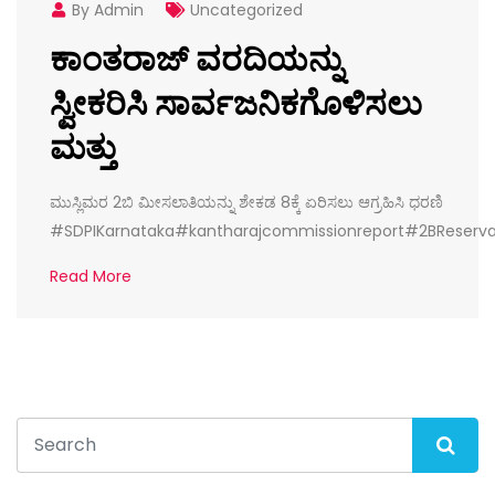
By Admin
Uncategorized
ಕಾಂತರಾಜ್ ವರದಿಯನ್ನು
ಸ್ವೀಕರಿಸಿ ಸಾರ್ವಜನಿಕಗೊಳಿಸಲು
ಮತ್ತು
ಮುಸ್ಲಿಮರ 2ಬಿ ಮೀಸಲಾತಿಯನ್ನು ಶೇಕಡ 8ಕ್ಕೆ ಏರಿಸಲು ಆಗ್ರಹಿಸಿ ಧರಣಿ
#SDPIKarnataka#kantharajcommissionreport#2BReserv
Read More