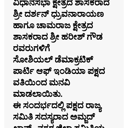
ವಿಧಾನಸಭಾ ಕ್ಷೇತ್ರದ ಶಾಸಕರಾದ
ಶ್ರೀ ದರ್ಶನ್ ಧ್ರುವನಾರಾಯಣ
ಹಾಗೂ ಚಾಮರಾಜ ಕ್ಷೇತ್ರದ
ಶಾಸಕರಾದ ಶ್ರೀ ಹರೀಶ್ ಗೌಡ
ರವರುಗಳಿಗೆ
ಸೋಶಿಯಲ್ ಡೆಮಾಕ್ರಟಿಕ್
ಪಾರ್ಟಿ ಆಫ್ ಇಂಡಿಯಾ ಪಕ್ಷದ
ವತಿಯಿಂದ ಮನವಿ
ಮಾಡಲಾಯಿತು.
ಈ ಸಂದರ್ಭದಲ್ಲಿ ಪಕ್ಷದ ರಾಜ್ಯ
ಸಮಿತಿ ಸದಸ್ಯರಾದ ಅಮ್ಜದ್
ಖಾನ್ , ನಗರ ಜಿಲ್ಲಾ ಸಮಿತಿಯ