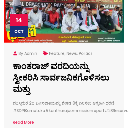
14
OCT
By Admin
Feature
,
News
,
Politics
ಕಾಂತರಾಜ್ ವರದಿಯನ್ನು
ಸ್ವೀಕರಿಸಿ ಸಾರ್ವಜನಿಕಗೊಳಿಸಲು
ಮತ್ತು
ಮುಸ್ಲಿಮರ 2ಬಿ ಮೀಸಲಾತಿಯನ್ನು ಶೇಕಡ 8ಕ್ಕೆ ಏರಿಸಲು ಆಗ್ರಹಿಸಿ ಧರಣಿ
#SDPIKarnataka#kantharajcommissionreport#2BReserv
Read More