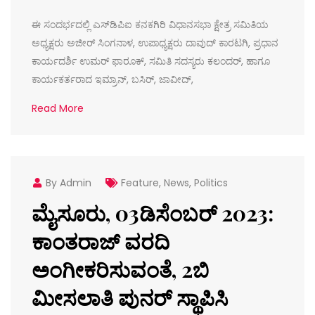
ಈ ಸಂದರ್ಭದಲ್ಲಿ ಎಸ್‌ಡಿಪಿಐ ಕನಕಗಿರಿ ವಿಧಾನಸಭಾ ಕ್ಷೇತ್ರ ಸಮಿತಿಯ
ಅಧ್ಯಕ್ಷರು ಅಜೀರ್ ಸಿಂಗನಾಳ, ಉಪಾಧ್ಯಕ್ಷರು ದಾವುದ್ ಕಾರಟಗಿ, ಪ್ರಧಾನ
ಕಾರ್ಯದರ್ಶಿ ಉಮ‌ರ್ ಫಾರೂಕ್, ಸಮಿತಿ ಸದಸ್ಯರು ಕಲಂದ‌ರ್, ಹಾಗೂ
ಕಾರ್ಯಕರ್ತರಾದ ಇಮ್ರಾನ್, ಬಸಿರ್, ಜಾವೀದ್,
Read More
By Admin
Feature
,
News
,
Politics
ಮೈಸೂರು, 03ಡಿಸೆಂಬರ್ 2023:
ಕಾಂತರಾಜ್ ವರದಿ
ಅಂಗೀಕರಿಸುವಂತೆ, 2ಬಿ
ಮೀಸಲಾತಿ ಪುನರ್ ಸ್ಥಾಪಿಸಿ