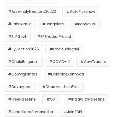
#AssemblyElections20223
#AutoRickshaw
#BabriMasjid
#Bangalore
#Bengaluru
#BJPGovt
#BRBhaskarPrasad
#ByElection2026
#ChaloBelagavi
#ChaloBelgaum
#COVID-19
#CowTraders
#CowVigilantes
#DakshinaKannada
#Davangere
#DharmasthalaFiles
#FreePalestine
#GST
#IndiaWithPalestine
#JanadikaraSamavesha
#JoinSDPI