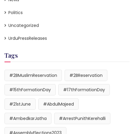
Politics
Uncategorized
UrduPressReleases
Tags
#2BMuslimReservation
#2BReservation
#15thFormationDay
#17thFormationDay
#21stJune
#AbdulMajeed
#AmbedkarJatha
#ArrestPunithKerehalli
#AssemblyElections2023