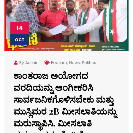
14
OCT
By Admin
Feature
,
News
,
Politics
ಕಾಂತರಾಜ ಅಯೋಗದ
ವರದಿಯನ್ನು ಅಂಗೀಕರಿಸಿ
ಸಾರ್ವಜನಿಕಗೊಳಿಸಬೇಕು ಮತ್ತು
ಮುಸ್ಲಿಮರ 2B ಮೀಸಲಾತಿಯನ್ನು
ಮರುಸ್ಥಾಪಿಸಿ, ಮೀಸಲಾತಿ