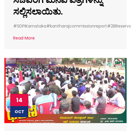
ಸಲ್ಲಿಸಲಾಯಿತು.
#SDPIKarnataka#kantharajcommissionreport#2BReserv
Read More
14
OCT