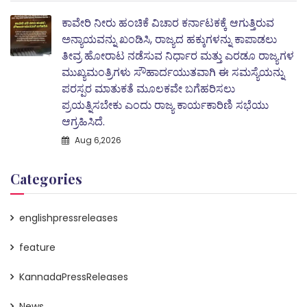
ಕಾವೇರಿ ನೀರು ಹಂಚಿಕೆ ವಿಚಾರ ಕರ್ನಾಟಕಕ್ಕೆ ಆಗುತ್ತಿರುವ
ಅನ್ಯಾಯವನ್ನು ಖಂಡಿಸಿ, ರಾಜ್ಯದ ಹಕ್ಕುಗಳನ್ನು ಕಾಪಾಡಲು
ತೀವ್ರ ಹೋರಾಟ ನಡೆಸುವ ನಿರ್ಧಾರ ಮತ್ತು ಎರಡೂ ರಾಜ್ಯಗಳ
ಮುಖ್ಯಮಂತ್ರಿಗಳು ಸೌಹಾರ್ದಯುತವಾಗಿ ಈ ಸಮಸ್ಯೆಯನ್ನು
ಪರಸ್ಪರ ಮಾತುಕತೆ ಮೂಲಕವೇ ಬಗೆಹರಿಸಲು
ಪ್ರಯತ್ನಿಸಬೇಕು ಎಂದು ರಾಜ್ಯ ಕಾರ್ಯಕಾರಿಣಿ ಸಭೆಯು
ಆಗ್ರಹಿಸಿದೆ.
Aug 6,2026
Categories
englishpressreleases
feature
KannadaPressReleases
News