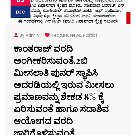
DEC
By Admin
Feature
,
News
,
Politics
ಕಾಂತರಾಜ್ ವರದಿ
ಅಂಗೀಕರಿಸುವಂತೆ,2ಬಿ
ಮೀಸಲಾತಿ ಪುನರ್ ಸ್ಥಾಪಿಸಿ
ಅದರಡಿಯಲ್ಲಿ ಇರುವ ಮೀಸಲು
ಪ್ರಮಾಣವನ್ನು ಶೇಕಡ 8% ಕ್ಕೆ
ಏರಿಸುವಂತೆ ಹಾಗೂ ಸದಾಶಿವ
ಆಯೋಗದ ವರದಿ
ಜಾರಿಗೊಳಿಸುವಂತೆ