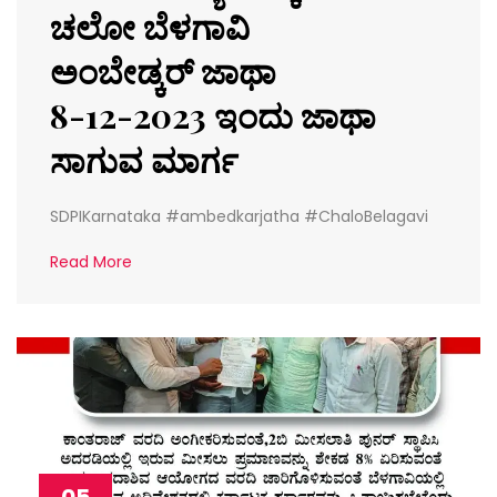
ಚಲೋ ಬೆಳಗಾವಿ
ಅಂಬೇಡ್ಕ‌ರ್ ಜಾಥಾ
8-12-2023 ಇಂದು ಜಾಥಾ
ಸಾಗುವ ಮಾರ್ಗ
SDPIKarnataka #ambedkarjatha #ChaloBelagavi
Read More
05