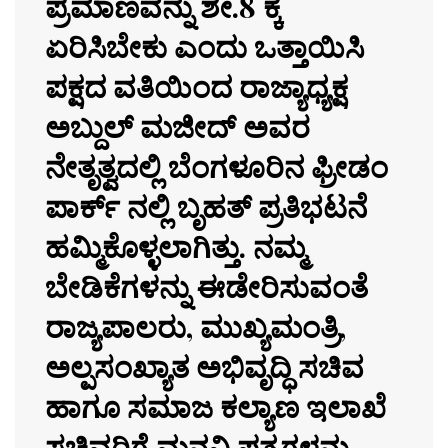
ಪ್ರಮಾಣವನ್ನು ಶೇ.8 ಕ್ಕೆ
ಏರಿಸಿಬೇಕು ಎಂದು ಒತ್ತಾಯಿಸಿ
ಪಕ್ಷದ ವತಿಯಿಂದ ರಾಜ್ಯಾಧ್ಯಕ್ಷ
ಅಬ್ದುಲ್ ಮಜೀದ್ ಅವರ
ನೇತೃತ್ವದಲ್ಲಿ ಬೆಂಗಳೂರಿನ ಫ್ರೀಡಂ
ಪಾರ್ಕ್ ನಲ್ಲಿ ಬೃಹತ್ ಪ್ರತಿಭಟನೆ
ಹಮ್ಮಿಕೊಳ್ಳಲಾಗಿತ್ತು. ನಮ್ಮ
ಬೇಡಿಕೆಗಳನ್ನು ಈಡೇರಿಸುವಂತೆ
ರಾಜ್ಯಪಾಲರು, ಮುಖ್ಯಮಂತ್ರಿ,
ಅಲ್ಪಸಂಖ್ಯಾತ ಅಭಿವೃದ್ಧಿ ಸಚಿವ
ಹಾಗೂ ಸಮಾಜ ಕಲ್ಯಾಣ ಇಲಾಖೆ
ಸಚಿವರಿಗೆ ಮನವಿ ಪತ್ರಗಳನ್ನು