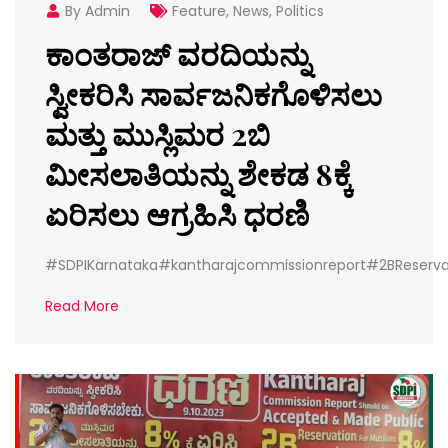
By Admin
Feature
,
News
,
Politics
ಕಾಂತರಾಜ್ ವರದಿಯನ್ನು
ಸ್ವೀಕರಿಸಿ ಸಾರ್ವಜನಿಕಗೊಳಿಸಲು
ಮತ್ತು ಮುಸ್ಲಿಮರ 2ಬಿ
ಮೀಸಲಾತಿಯನ್ನು ಶೇಕಡ 8ಕ್ಕೆ
ಏರಿಸಲು ಆಗ್ರಹಿಸಿ ಧರಣಿ
#SDPIKarnataka#kantharajcommissionreport#2BReserv
Read More