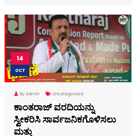
14
OCT
By Admin
Uncategorized
ಕಾಂತರಾಜ್ ವರದಿಯನ್ನು
ಸ್ವೀಕರಿಸಿ ಸಾರ್ವಜನಿಕಗೊಳಿಸಲು
ಮತ್ತು