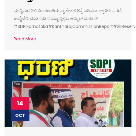
ಮುಸ್ಲಿಮರ 2ಬಿ ಮೀಸಲಾತಿಯನ್ನು ಶೇಕಡ 8ಕ್ಕೆ ಏರಿಸಲು ಆಗ್ರಹಿಸಿ ಧರಣಿ
ಉದ್ದೇಶಿಸಿ ಮಾತನಾಡಿದ ರಾಜ್ಯಧ್ಯಕ್ಷರು ಅಬ್ದುಲ್ ಮಜೀದ್
#SDPIKarnataka#KantharajCommissionReport#2BReser
Read More
14
OCT