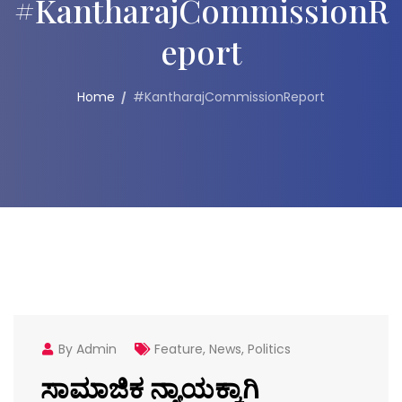
#KantharajCommissionR
Eport
Home
#KantharajCommissionReport
By Admin
Feature
,
News
,
Politics
ಸಾಮಾಜಿಕ ನ್ಯಾಯಕ್ಕಾಗಿ