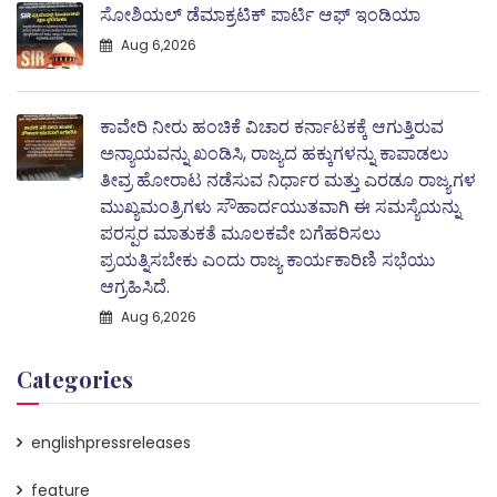
ಸೋಶಿಯಲ್ ಡೆಮಾಕ್ರಟಿಕ್ ಪಾರ್ಟಿ ಆಫ್ ಇಂಡಿಯಾ
Aug 6,2026
ಕಾವೇರಿ ನೀರು ಹಂಚಿಕೆ ವಿಚಾರ ಕರ್ನಾಟಕಕ್ಕೆ ಆಗುತ್ತಿರುವ
ಅನ್ಯಾಯವನ್ನು ಖಂಡಿಸಿ, ರಾಜ್ಯದ ಹಕ್ಕುಗಳನ್ನು ಕಾಪಾಡಲು
ತೀವ್ರ ಹೋರಾಟ ನಡೆಸುವ ನಿರ್ಧಾರ ಮತ್ತು ಎರಡೂ ರಾಜ್ಯಗಳ
ಮುಖ್ಯಮಂತ್ರಿಗಳು ಸೌಹಾರ್ದಯುತವಾಗಿ ಈ ಸಮಸ್ಯೆಯನ್ನು
ಪರಸ್ಪರ ಮಾತುಕತೆ ಮೂಲಕವೇ ಬಗೆಹರಿಸಲು
ಪ್ರಯತ್ನಿಸಬೇಕು ಎಂದು ರಾಜ್ಯ ಕಾರ್ಯಕಾರಿಣಿ ಸಭೆಯು
ಆಗ್ರಹಿಸಿದೆ.
Aug 6,2026
Categories
englishpressreleases
feature