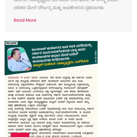
ದಲಿತರ ಮೇಲೆ ದೌರ್ಜನ್ಯ ಮತ್ತು ಅವಹೇಳನದ ಪ್ರಕರಣಗಳು
Read More