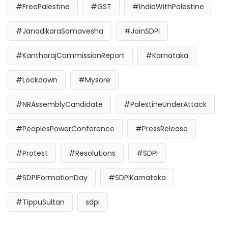
#FreePalestine
#GST
#IndiaWithPalestine
#JanadikaraSamavesha
#JoinSDPI
#KantharajCommissionReport
#Karnataka
#Lockdown
#Mysore
#NRAssemblyCandidate
#PalestineUnderAttack
#PeoplesPowerConference
#PressRelease
#Protest
#Resolutions
#SDPI
#SDPIFormationDay
#SDPIKarnataka
#TippuSultan
sdpi