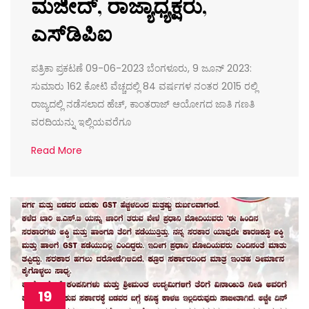
ಮಜೀದ್, ರಾಜ್ಯಾಧ್ಯಕ್ಷರು,
ಎಸ್‌ಡಿಪಿಐ
ಪತ್ರಿಕಾ ಪ್ರಕಟಣೆ 09-06-2023 ಬೆಂಗಳೂರು, 9 ಜೂನ್ 2023:
ಸುಮಾರು 162 ಕೋಟಿ ವೆಚ್ಚದಲ್ಲಿ 84 ವರ್ಷಗಳ ನಂತರ 2015 ರಲ್ಲಿ
ರಾಜ್ಯದಲ್ಲಿ ನಡೆಸಲಾದ ಹೆಚ್, ಕಾಂತರಾಜ್ ಆಯೋಗದ ಜಾತಿ ಗಣತಿ
ವರದಿಯನ್ನು ಇಲ್ಲಿಯವರೆಗೂ
Read More
19