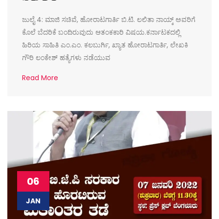
ಜುಲೈ 4: ಮಾಜಿ ಸಚಿವೆ, ಹೋರಾಟಗಾರ್ತಿ ಬಿ.ಟಿ. ಲಲಿತಾ ನಾಯ್ಕ್ ಅವರಿಗೆ
ಕೊಲೆ ಬೆದರಿಕೆ ಬಂದಿರುವುದು ಆತಂಕಕಾರಿ ವಿಷಯ.ಕರ್ನಾಟಕದಲ್ಲಿ
ಹಿರಿಯ ಸಾಹಿತಿ ಎಂ.ಎಂ. ಕಲಬುರ್ಗಿ, ಖ್ಯಾತ ಹೋರಾಟಗಾರ್ತಿ, ಲೇಖಕಿ
ಗೌರಿ ಲಂಕೇಶ್ ಹತ್ಯೆಗಳು ನಡೆಯುವ
Read More
06
JAN