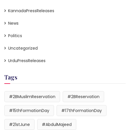
KannadaPressReleases
News
Politics
Uncategorized
UrduPressReleases
Tags
#2BMuslimReservation
#2BReservation
#15thFormationDay
#17thFormationDay
#21stJune
#AbdulMajeed