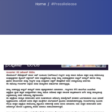
Home
#PressRelease