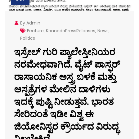
By Admin
Feature
,
KannadaPressReleases
,
News
,
Politics
ಇಸ್ರೇಲ್ ಗುರಿ ಪ್ಯಾಲೇಸ್ತೀನಿಯರ
ನರಮೇಧವಾಗಿದೆ. ವೈಟ್ ಪಾಸ್ಫರ್
ರಾಸಾಯನಿಕ ಅಸ್ತ್ರ ಬಳಕೆ ಮತ್ತು
ಆಸ್ಪತ್ರೆಗಳ ಮೇಲಿನ ದಾಳಿಗಳು
ಇದಕ್ಕೆ ಪುಷ್ಟಿ ನೀಡುತ್ತವೆ. ಭಾರತ
ಸೇರಿದಂತೆ ಇಡೀ ವಿಶ್ವ ಈ
ಜಿಯೋನಿಸ್ಟರ ಕ್ರೌರ್ಯದ ವಿರುದ್ಧ
ನಿಲ್ಲಬೇಕಿದೆ.