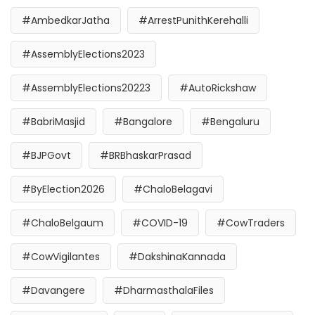
#AmbedkarJatha
#ArrestPunithKerehalli
#AssemblyElections2023
#AssemblyElections20223
#AutoRickshaw
#BabriMasjid
#Bangalore
#Bengaluru
#BJPGovt
#BRBhaskarPrasad
#ByElection2026
#ChaloBelagavi
#ChaloBelgaum
#COVID-19
#CowTraders
#CowVigilantes
#DakshinaKannada
#Davangere
#DharmasthalaFiles