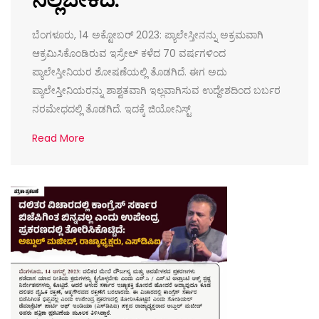
ಬೆಂಗಳೂರು, 14 ಅಕ್ಟೋಬರ್ 2023: ಪ್ಯಾಲೇಸ್ತೀನನ್ನು ಅಕ್ರಮವಾಗಿ
ಆಕ್ರಮಿಸಿಕೊಂಡಿರುವ ಇಸ್ರೇಲ್ ಕಳೆದ 70 ವರ್ಷಗಳಿಂದ
ಪ್ಯಾಲೇಸ್ತೀನಿಯರ ಶೋಷಣೆಯಲ್ಲಿ ತೊಡಗಿದೆ. ಈಗ ಅದು
ಪ್ಯಾಲೇಸ್ತೀನಿಯರನ್ನು ಶಾಶ್ವತವಾಗಿ ಇಲ್ಲವಾಗಿಸುವ ಉದ್ದೇಶದಿಂದ ಬರ್ಬರ
ನರಮೇಧದಲ್ಲಿ ತೊಡಗಿದೆ. ಇದಕ್ಕೆ ಜಿಯೋನಿಸ್ಟ್
Read More