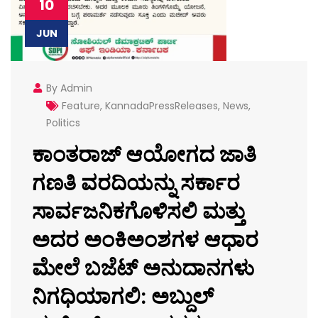
10
JUN
By Admin
Feature
,
KannadaPressReleases
,
News
,
Politics
ಕಾಂತರಾಜ್ ಆಯೋಗದ ಜಾತಿ
ಗಣತಿ ವರದಿಯನ್ನು ಸರ್ಕಾರ
ಸಾರ್ವಜನಿಕಗೊಳಿಸಲಿ ಮತ್ತು
ಅದರ ಅಂಕಿಅಂಶಗಳ ಆಧಾರ
ಮೇಲೆ ಬಜೆಟ್ ಅನುದಾನಗಳು
ನಿಗಧಿಯಾಗಲಿ: ಅಬ್ದುಲ್