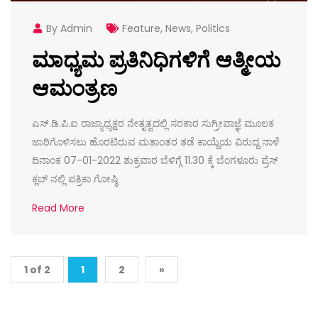
By Admin
Feature
,
News
,
Politics
ಮಾಧ್ಯಮ ಪ್ರತಿನಿಧಿಗಳಿಗೆ ಆತ್ಮೀಯ
ಆಮಂತ್ರಣ
ಎಸ್.ಡಿ.ಪಿ.ಐ ರಾಜ್ಯಾಧ್ಯಕ್ಷರ ನೇತೃತ್ವದಲ್ಲಿ ಸರಕಾರ ಸುಗ್ರೀವಾಜ್ಞೆ ಮೂಲಕ
ಜಾರಿಗೊಳಿಸಲು ಹೊರಟಿರುವ ಮತಾಂತರ ತಡೆ ಕಾಯ್ದೆಯ ವಿರುದ್ದ ನಾಳೆ
ದಿನಾಂಕ 07-01-2022 ಶುಕ್ರವಾರ ಬೆಳಿಗ್ಗೆ 11.30 ಕ್ಕೆ ಬೆಂಗಳೂರು ಪ್ರೆಸ್
ಕ್ಲಬ್ ನಲ್ಲಿ ಪತ್ರಿಕಾ ಗೋಷ್ಠಿ
Read More
1 of 2
1
2
»