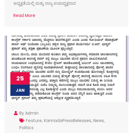
ಅಧ್ಯಕ್ಷತೆಯಲ್ಲಿ ಮತ್ತು ರಾಜ್ಯ ಉಪಾಧ್ಯಕ್ಷರಾದ
Read More
25
JAN
By Admin
Feature
,
KannadaPressReleases
,
News
,
Politics