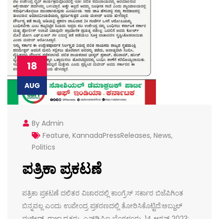
18
AUG
By Admin
Feature
,
KannadaPressReleases
,
News
,
Politics
ಪತ್ರಿಕಾ ಪ್ರಕಟಣೆ
ಪತ್ರಿಕಾ ಪ್ರಕಟಣೆ ದಲಿತರ ವಿಚಾರದಲ್ಲಿ ಕಾಂಗ್ರೆಸ್ ಸರ್ಕಾರ ಬಿಜೆಪಿಗಿಂತ
ಬಿನ್ನವಲ್ಲ ಎಂದು ಉಪೇಂದ್ರ ಪ್ರಕರಣದಲ್ಲಿ ತೋರಿಸಿಕೊಟ್ಟಿದೆ:ಅಬ್ದುಲ್
ಮಜೀದ್, ರಾಜ್ಯಾಧ್ಯಕ್ಷರು, ಎಸ್‌ಡಿಪಿಐ ಬೆಂಗಳೂರು, 14 ಆಗಸ್ಟ್ 2023: