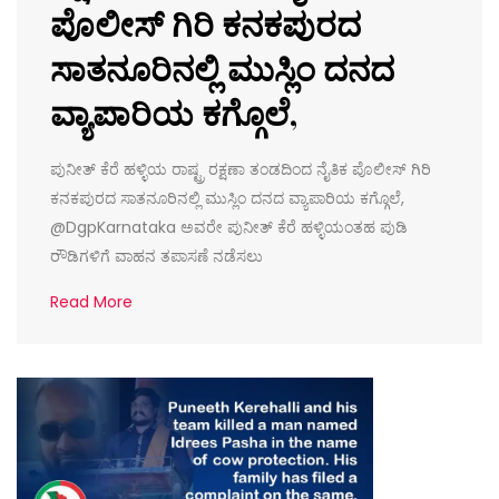
ಪೊಲೀಸ್ ಗಿರಿ ಕನಕಪುರದ
ಸಾತನೂರಿನಲ್ಲಿ ಮುಸ್ಲಿಂ ದನದ
ವ್ಯಾಪಾರಿಯ ಕಗ್ಗೊಲೆ,
ಪುನೀತ್ ಕೆರೆ ಹಳ್ಳಿಯ ರಾಷ್ಟ್ರ ರಕ್ಷಣಾ ತಂಡದಿಂದ ನೈತಿಕ ಪೊಲೀಸ್ ಗಿರಿ
ಕನಕಪುರದ ಸಾತನೂರಿನಲ್ಲಿ ಮುಸ್ಲಿಂ ದನದ ವ್ಯಾಪಾರಿಯ ಕಗ್ಗೊಲೆ,
@DgpKarnataka ಅವರೇ ಪುನೀತ್ ಕೆರೆ ಹಳ್ಳಿಯಂತಹ ಪುಡಿ
ರೌಡಿಗಳಿಗೆ ವಾಹನ ತಪಾಸಣೆ ನಡೆಸಲು
Read More