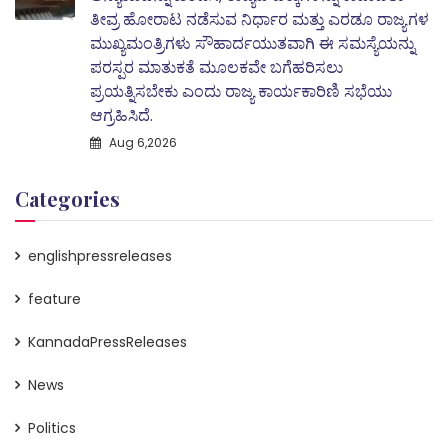
ತೀವ್ರ ಹೋರಾಟ ನಡೆಸುವ ನಿರ್ಧಾರ ಮತ್ತು ಎರಡೂ ರಾಜ್ಯಗಳ
ಮುಖ್ಯಮಂತ್ರಿಗಳು ಸೌಹಾರ್ದಯುತವಾಗಿ ಈ ಸಮಸ್ಯೆಯನ್ನು
ಪರಸ್ಪರ ಮಾತುಕತೆ ಮೂಲಕವೇ ಬಗೆಹರಿಸಲು
ಪ್ರಯತ್ನಿಸಬೇಕು ಎಂದು ರಾಜ್ಯ ಕಾರ್ಯಕಾರಿಣಿ ಸಭೆಯು
ಆಗ್ರಹಿಸಿದೆ.
Aug 6,2026
Categories
englishpressreleases
feature
KannadaPressReleases
News
Politics