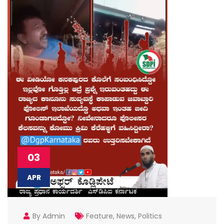
03
APR
By Admin
Feature
,
News
,
Politics