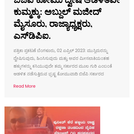
ಕುಮ್ಮಕ್ಕು: ಅಬ್ದುಲ್ ಮಜೀದ್
ಮೈಸೂರು, ರಾಜ್ಯಾಧ್ಯಕ್ಷರು,
ಎಸ್‌ಡಿಪಿಐ.
ಪತ್ರಿಕಾ ಪ್ರಕಟಣೆ ಬೆಂಗಳೂರು, 02 ಏಪ್ರಿಲ್ 2023: ಮುಸ್ಲಿಮರನ್ನು
ದ್ವೇಷಿಸುವುದು, ಹಿಂಸಿಸುವುದು ಮತ್ತು ಅವರ ಮೀಸಲಾತಿಯಂತಹ
ಹಕ್ಕುಗಳನ್ನು ಕಸಿಯುವುದೇ ತಮ್ಮ ಸರ್ಕಾರದ ಮೂಲ ಗುರಿ ಎಂಬಂತೆ
ಆಡಳಿತ ನಡೆಸುತ್ತಿರುವ ಭ್ರಷ್ಟ ಕೋಮುವಾದಿ ಬಿಜೆಪಿ ಸರ್ಕಾರದ
Read More