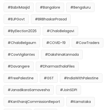
#BabriMasjid
#Bangalore
#Bengaluru
#BJPGovt
#BRBhaskarPrasad
#ByElection2026
#ChaloBelagavi
#ChaloBelgaum
#COVID-19
#CowTraders
#CowVigilantes
#DakshinaKannada
#Davangere
#DharmasthalaFiles
#FreePalestine
#GST
#IndiaWithPalestine
#JanadikaraSamavesha
#JoinSDPI
#KantharajCommissionReport
#Karnataka