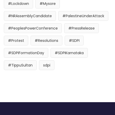
#Lockdown
#Mysore
#NRAssemblyCandidate
#PalestineUnderAttack
#PeoplesPowerConference
#PressRelease
#Protest
#Resolutions
#SDPI
#SDPIFormationDay
#SDPIKarnataka
#TippuSultan
sdpi