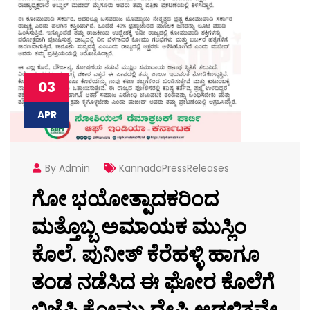
03
APR
By Admin
KannadaPressReleases
ಗೋ ಭಯೋತ್ಪಾದಕರಿಂದ
ಮತ್ತೊಬ್ಬ ಅಮಾಯಕ ಮುಸ್ಲಿಂ
ಕೊಲೆ. ಪುನೀತ್ ಕೆರೆಹಳ್ಳಿ ಹಾಗೂ
ತಂಡ ನಡೆಸಿದ ಈ ಘೋರ ಕೊಲೆಗೆ
ಬಿಜೆಪಿ ಕೋಮು ದ್ವೇಷಿ ಆಡಳಿತವೇ