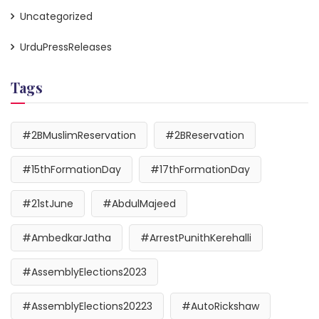
Uncategorized
UrduPressReleases
Tags
#2BMuslimReservation
#2BReservation
#15thFormationDay
#17thFormationDay
#21stJune
#AbdulMajeed
#AmbedkarJatha
#ArrestPunithKerehalli
#AssemblyElections2023
#AssemblyElections20223
#AutoRickshaw