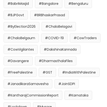
#BabriMasjid
#Bangalore
#Bengaluru
#BJPGovt
#BRBhaskarPrasad
#ByElection2026
#ChaloBelagavi
#ChaloBelgaum
#COVID-19
#CowTraders
#CowVigilantes
#DakshinaKannada
#Davangere
#DharmasthalaFiles
#FreePalestine
#GST
#IndiaWithPalestine
#JanadikaraSamavesha
#JoinSDPI
#KantharajCommissionReport
#Karnataka
#Lockdown
#Mysore