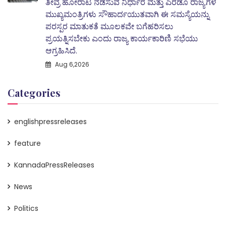
ತೀವ್ರ ಹೋರಾಟ ನಡೆಸುವ ನಿರ್ಧಾರ ಮತ್ತು ಎರಡೂ ರಾಜ್ಯಗಳ
ಮುಖ್ಯಮಂತ್ರಿಗಳು ಸೌಹಾರ್ದಯುತವಾಗಿ ಈ ಸಮಸ್ಯೆಯನ್ನು
ಪರಸ್ಪರ ಮಾತುಕತೆ ಮೂಲಕವೇ ಬಗೆಹರಿಸಲು
ಪ್ರಯತ್ನಿಸಬೇಕು ಎಂದು ರಾಜ್ಯ ಕಾರ್ಯಕಾರಿಣಿ ಸಭೆಯು
ಆಗ್ರಹಿಸಿದೆ.
Aug 6,2026
Categories
englishpressreleases
feature
KannadaPressReleases
News
Politics