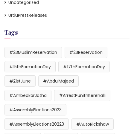
Uncategorized
UrduPressReleases
Tags
#2BMuslimReservation
#2BReservation
#15thFormationDay
#17thFormationDay
#21stJune
#AbdulMajeed
#AmbedkarJatha
#ArrestPunithKerehalli
#AssemblyElections2023
#AssemblyElections20223
#AutoRickshaw