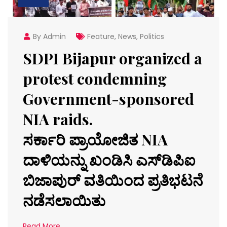
By Admin
Feature
,
News
,
Politics
SDPI Bijapur organized a
protest condemning
Government-sponsored
NIA raids.
ಸರ್ಕಾರಿ ಪ್ರಾಯೋಜಿತ NIA
ದಾಳಿಯನ್ನು ಖಂಡಿಸಿ ಎಸ್‌ಡಿಪಿಐ
ಬಿಜಾಪುರ್ ವತಿಯಿಂದ ಪ್ರತಿಭಟನೆ
ನಡೆಸಲಾಯಿತು
Read More