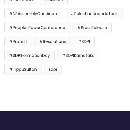
#NRAssemblyCandidate
#PalestineUnderAttack
#PeoplesPowerConference
#PressRelease
#Protest
#Resolutions
#SDPI
#SDPIFormationDay
#SDPIKarnataka
#TippuSultan
sdpi