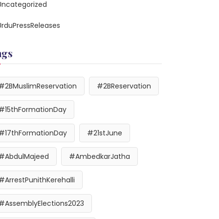
Uncategorized
UrduPressReleases
ags
#2BMuslimReservation
#2BReservation
#15thFormationDay
#17thFormationDay
#21stJune
#AbdulMajeed
#AmbedkarJatha
#ArrestPunithKerehalli
#AssemblyElections2023