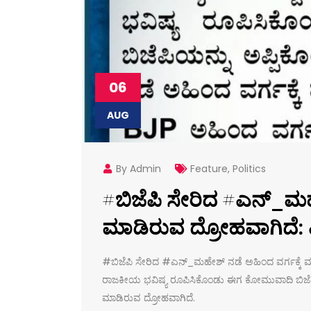
06
AUG
By Admin
Feature
,
Politics
#ಬಿಜೆಪಿ ಸೇರಿದ #ಎನ್_ಮಹೇ
ಮಾಡಿರುವ ದ್ರೋಹವಾಗಿದೆ: ಎ
#ಬಿಜೆಪಿ ಸೇರಿದ #ಎನ್_ಮಹೇಶ್ ನಡೆ ಅಹಿಂದ ವರ್ಗಕ್ಕೆ ಮಾಡ
ರಾಜಕೀಯ ಭವಿಷ್ಯ ರೂಪಿಸಿಕೊಂಡು ಈಗ ಕೋಮುವಾದಿ ಬಿಜೆಪಿ
ಮಾಡಿರುವ ದ್ರೋಹವಾಗಿದೆ.