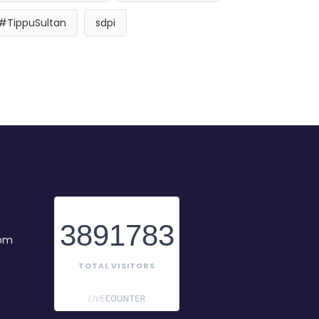
#TippuSultan
sdpi
3891783
com
TOTAL VISITORS