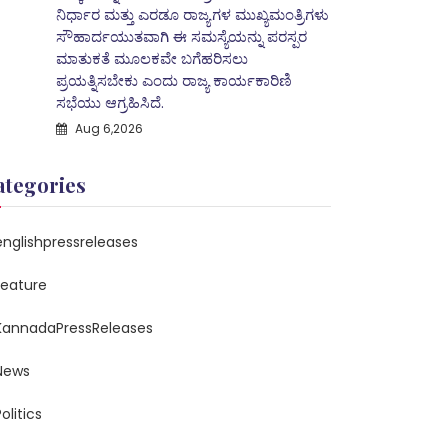
ನಿರ್ಧಾರ ಮತ್ತು ಎರಡೂ ರಾಜ್ಯಗಳ ಮುಖ್ಯಮಂತ್ರಿಗಳು
ಸೌಹಾರ್ದಯುತವಾಗಿ ಈ ಸಮಸ್ಯೆಯನ್ನು ಪರಸ್ಪರ
ಮಾತುಕತೆ ಮೂಲಕವೇ ಬಗೆಹರಿಸಲು
ಪ್ರಯತ್ನಿಸಬೇಕು ಎಂದು ರಾಜ್ಯ ಕಾರ್ಯಕಾರಿಣಿ
ಸಭೆಯು ಆಗ್ರಹಿಸಿದೆ.
Aug 6,2026
ategories
englishpressreleases
feature
KannadaPressReleases
News
olitics