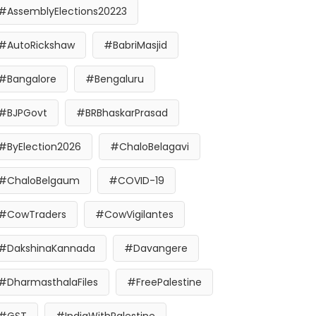
#AssemblyElections20223
#AutoRickshaw
#BabriMasjid
#Bangalore
#Bengaluru
#BJPGovt
#BRBhaskarPrasad
#ByElection2026
#ChaloBelagavi
#ChaloBelgaum
#COVID-19
#CowTraders
#CowVigilantes
#DakshinaKannada
#Davangere
#DharmasthalaFiles
#FreePalestine