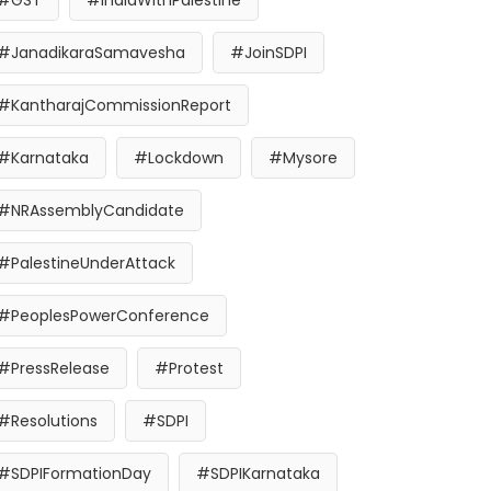
#GST
#IndiaWithPalestine
#JanadikaraSamavesha
#JoinSDPI
#KantharajCommissionReport
#Karnataka
#Lockdown
#Mysore
#NRAssemblyCandidate
#PalestineUnderAttack
#PeoplesPowerConference
#PressRelease
#Protest
#Resolutions
#SDPI
#SDPIFormationDay
#SDPIKarnataka