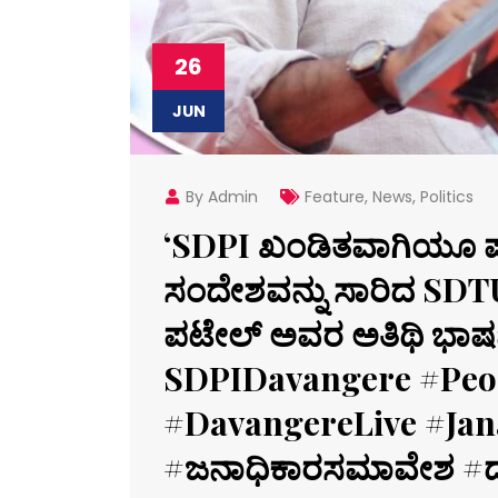
26
JUN
By Admin
Feature
,
News
,
Politics
‘SDPI ಖಂಡಿತವಾಗಿಯೂ 
ಸಂದೇಶವನ್ನು ಸಾರಿದ SDTU ರ
ಪಟೇಲ್ ಅವರ ಅತಿಥಿ ಭಾ
SDPIDavangere #Peo
#DavangereLive #Ja
#ಜನಾಧಿಕಾರಸಮಾವೇಶ #ದ