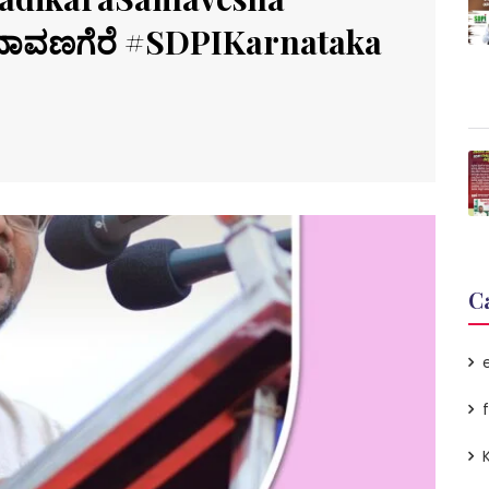
ಾವಣಗೆರೆ #SDPIKarnataka
C