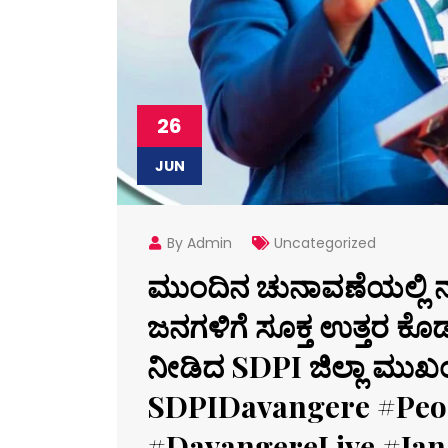
26
JUN
By Admin
Uncategorized
ಮುಂದಿನ ಚುನಾವಣೆಯಲ್ಲಿ ನಮ
ಜನಗಳಿಗೆ ಸೂಕ್ತ ಉತ್ತರ ಕ
ನೀಡಿದ SDPI ಜಿಲ್ಲಾ 
SDPIDavangere #Peo
#DavangereLive #Ja