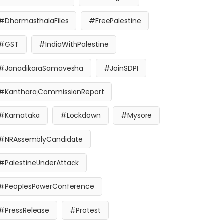
#DharmasthalaFiles
#FreePalestine
#GST
#IndiaWithPalestine
#JanadikaraSamavesha
#JoinSDPI
#KantharajCommissionReport
#Karnataka
#Lockdown
#Mysore
#NRAssemblyCandidate
#PalestineUnderAttack
#PeoplesPowerConference
#PressRelease
#Protest