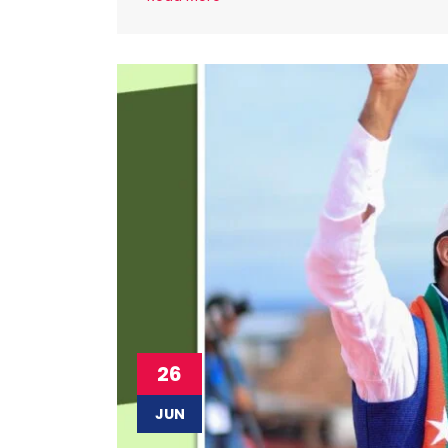
26
JUN