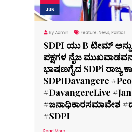
JUN
By Admin
Feature
,
News
,
Politics
SDPI ಯು B ಟೀಮ್ ಅನ್ನುವ
ಪಕ್ಷಗಳ ನೈಜ ಮುಖವಾಡವನ್
ಭಾಷಣಗೈದ SDPi ರಾಜ್ಯ ಕಾ
SDPIDavangere #Peo
#DavangereLive #Ja
#ಜನಾಧಿಕಾರಸಮಾವೇಶ #ದ
#SDPI
Read More