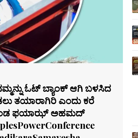
್ಮನ್ನು ಓಟ್ ಬ್ಯಾಂಕ್ ಆಗಿ ಬಳಸಿದ
ೊಡಲು ತಯಾರಾಗಿರಿ ಎಂದು ಕರೆ
ಮುಖಂಡ ಫಯಾಝ್ ಅಹಮದ್
plesPowerConference
nadikaraSamavesha