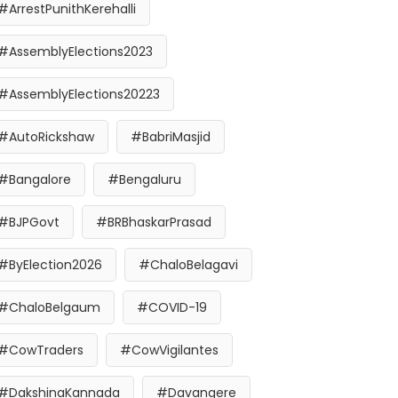
#ArrestPunithKerehalli
#AssemblyElections2023
#AssemblyElections20223
#AutoRickshaw
#BabriMasjid
#Bangalore
#Bengaluru
#BJPGovt
#BRBhaskarPrasad
#ByElection2026
#ChaloBelagavi
#ChaloBelgaum
#COVID-19
#CowTraders
#CowVigilantes
#DakshinaKannada
#Davangere