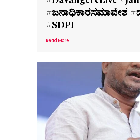
#ಜನಾಧಿಕಾರಸಮಾವೇಶ #ದ
#SDPI
Read More