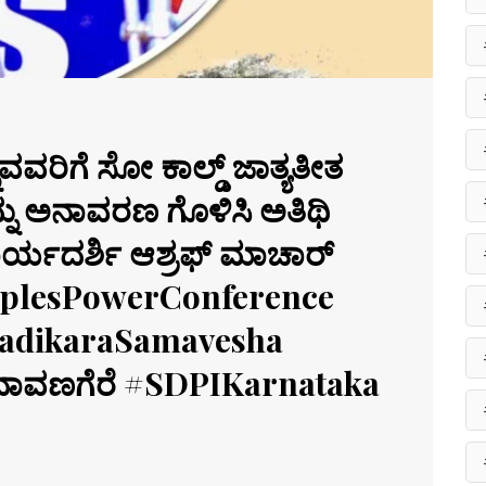
ವರಿಗೆ ಸೋ ಕಾಲ್ಡ್ ಜಾತ್ಯತೀತ
ನು ಅನಾವರಣ ಗೊಳಿಸಿ ಅತಿಥಿ
ರ್ಯದರ್ಶಿ ಆಶ್ರಫ್ ಮಾಚಾರ್
plesPowerConference
nadikaraSamavesha
ಾವಣಗೆರೆ #SDPIKarnataka