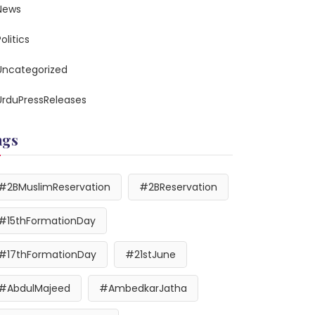
News
olitics
Uncategorized
UrduPressReleases
ags
#2BMuslimReservation
#2BReservation
#15thFormationDay
#17thFormationDay
#21stJune
#AbdulMajeed
#AmbedkarJatha