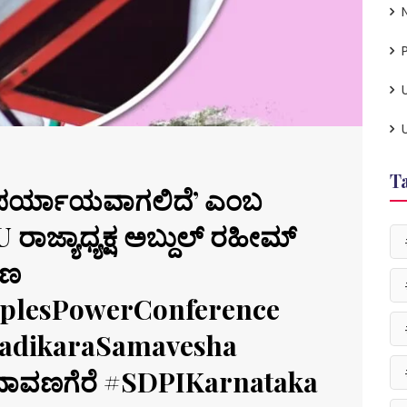
P
T
ಪರ್ಯಾಯವಾಗಲಿದೆ’ ಎಂಬ
ಾಜ್ಯಾಧ್ಯಕ್ಷ ಅಬ್ದುಲ್ ರಹೀಮ್
ಷಣ
plesPowerConference
nadikaraSamavesha
ಾವಣಗೆರೆ #SDPIKarnataka