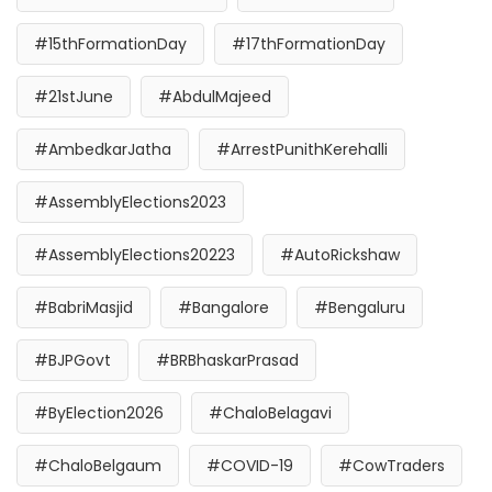
#15thFormationDay
#17thFormationDay
#21stJune
#AbdulMajeed
#AmbedkarJatha
#ArrestPunithKerehalli
#AssemblyElections2023
#AssemblyElections20223
#AutoRickshaw
#BabriMasjid
#Bangalore
#Bengaluru
#BJPGovt
#BRBhaskarPrasad
#ByElection2026
#ChaloBelagavi
#ChaloBelgaum
#COVID-19
#CowTraders