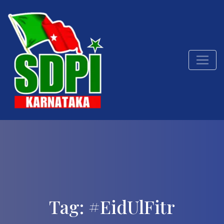
Tag:
#EidUlFitr