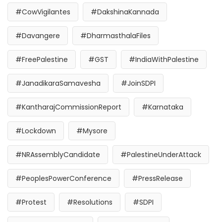
#CowVigilantes
#DakshinaKannada
#Davangere
#DharmasthalaFiles
#FreePalestine
#GST
#IndiaWithPalestine
#JanadikaraSamavesha
#JoinSDPI
#KantharajCommissionReport
#Karnataka
#Lockdown
#Mysore
#NRAssemblyCandidate
#PalestineUnderAttack
#PeoplesPowerConference
#PressRelease
#Protest
#Resolutions
#SDPI