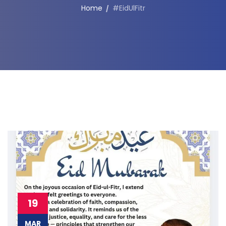
Home
#EidUlFitr
19
MAR