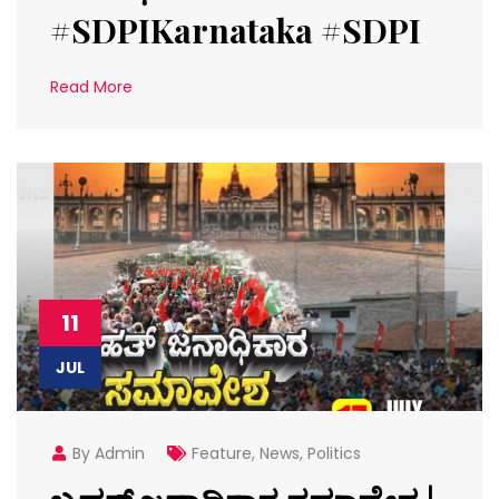
#SDPIKarnataka #SDPI
Read More
11
JUL
By Admin
Feature
,
News
,
Politics