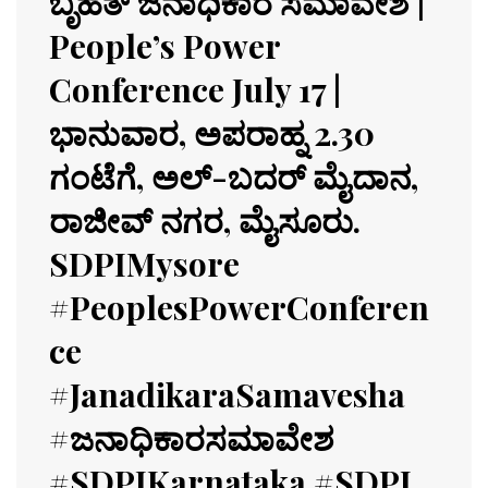
ಬೃಹತ್ ಜನಾಧಿಕಾರ ಸಮಾವೇಶ |
People’s Power
Conference July 17 |
ಭಾನುವಾರ, ಅಪರಾಹ್ನ 2.30
ಗಂಟೆಗೆ, ಅಲ್-ಬದರ್ ಮೈದಾನ,
ರಾಜೀವ್ ನಗರ, ಮೈಸೂರು.
SDPIMysore
#PeoplesPowerConferen
ce
#JanadikaraSamavesha
#ಜನಾಧಿಕಾರಸಮಾವೇಶ
#SDPIKarnataka #SDPI