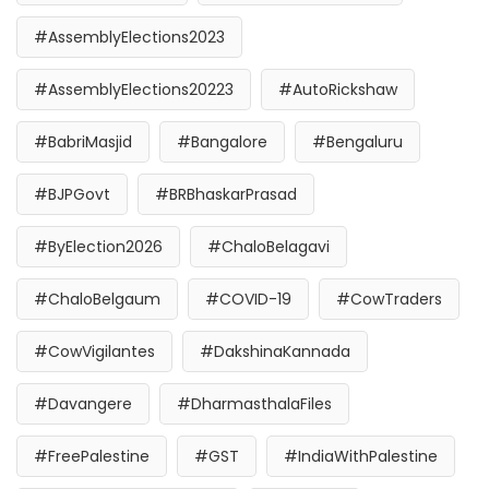
#AssemblyElections2023
#AssemblyElections20223
#AutoRickshaw
#BabriMasjid
#Bangalore
#Bengaluru
#BJPGovt
#BRBhaskarPrasad
#ByElection2026
#ChaloBelagavi
#ChaloBelgaum
#COVID-19
#CowTraders
#CowVigilantes
#DakshinaKannada
#Davangere
#DharmasthalaFiles
#FreePalestine
#GST
#IndiaWithPalestine