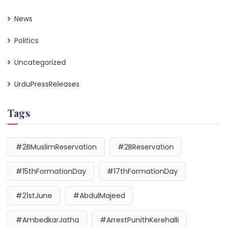
News
Politics
Uncategorized
UrduPressReleases
Tags
#2BMuslimReservation
#2BReservation
#15thFormationDay
#17thFormationDay
#21stJune
#AbdulMajeed
#AmbedkarJatha
#ArrestPunithKerehalli