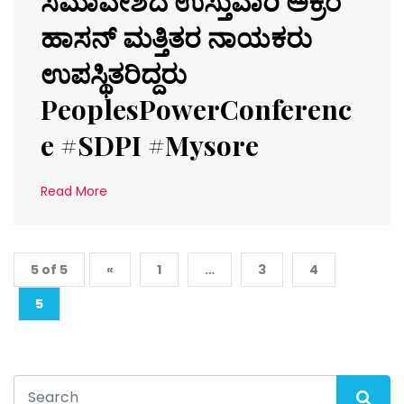
ಸಮಾವೇಶದ ಉಸ್ತುವಾರಿ ಅಕ್ರಂ
ಹಾಸನ್ ಮತ್ತಿತರ ನಾಯಕರು
ಉಪಸ್ಥಿತರಿದ್ದರು
PeoplesPowerConferenc
e #SDPI #Mysore
Read More
5 of 5
«
1
…
3
4
5