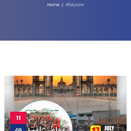
Home
#Mysore
11
JUL