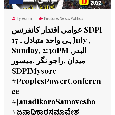
By Admin
Feature
,
News
,
Politics
عوامی اقتدار کانفرنس SDPI
ہی واحد متبادل , 17July ,
Sunday, 2:30PM ,البدر
میدان ,راجو نگر ,میسور
SDPIMysore
#PeoplesPowerConferen
ce
#JanadikaraSamavesha
#ಜನಾಧಿಕಾರಸಮಾವೇಶ