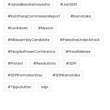
#JanadikaraSamavesha
#JoinSDPI
#KantharajCommissionReport
#Karnataka
#Lockdown
#Mysore
#NRAssemblyCandidate
#PalestineUnderAttack
#PeoplesPowerConference
#PressRelease
#Protest
#Resolutions
#SDPI
#SDPIFormationDay
#SDPIKarnataka
#TippuSultan
sdpi