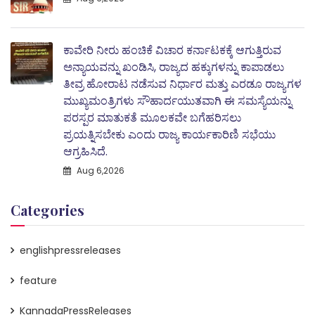
ಕಾವೇರಿ ನೀರು ಹಂಚಿಕೆ ವಿಚಾರ ಕರ್ನಾಟಕಕ್ಕೆ ಆಗುತ್ತಿರುವ
ಅನ್ಯಾಯವನ್ನು ಖಂಡಿಸಿ, ರಾಜ್ಯದ ಹಕ್ಕುಗಳನ್ನು ಕಾಪಾಡಲು
ತೀವ್ರ ಹೋರಾಟ ನಡೆಸುವ ನಿರ್ಧಾರ ಮತ್ತು ಎರಡೂ ರಾಜ್ಯಗಳ
ಮುಖ್ಯಮಂತ್ರಿಗಳು ಸೌಹಾರ್ದಯುತವಾಗಿ ಈ ಸಮಸ್ಯೆಯನ್ನು
ಪರಸ್ಪರ ಮಾತುಕತೆ ಮೂಲಕವೇ ಬಗೆಹರಿಸಲು
ಪ್ರಯತ್ನಿಸಬೇಕು ಎಂದು ರಾಜ್ಯ ಕಾರ್ಯಕಾರಿಣಿ ಸಭೆಯು
ಆಗ್ರಹಿಸಿದೆ.
Aug 6,2026
Categories
englishpressreleases
feature
KannadaPressReleases