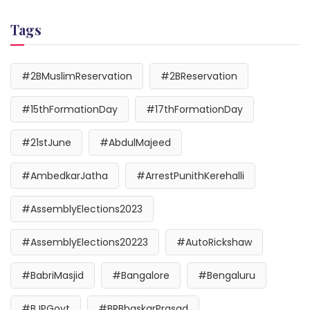
Tags
#2BMuslimReservation
#2BReservation
#15thFormationDay
#17thFormationDay
#21stJune
#AbdulMajeed
#AmbedkarJatha
#ArrestPunithKerehalli
#AssemblyElections2023
#AssemblyElections20223
#AutoRickshaw
#BabriMasjid
#Bangalore
#Bengaluru
#BJPGovt
#BRBhaskarPrasad