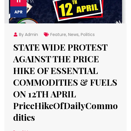
11
APR
By Admin
Feature
,
News
,
Politics
STATE WIDE PROTEST
AGAINST THE PRICE
HIKE OF ESSENTIAL
COMMODITIES & FUELS
ON 12TH APRIL
PriceHikeOfDailyCommo
dities