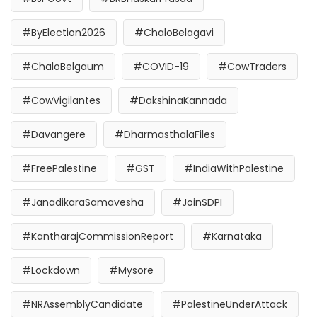
#ByElection2026
#ChaloBelagavi
#ChaloBelgaum
#COVID-19
#CowTraders
#CowVigilantes
#DakshinaKannada
#Davangere
#DharmasthalaFiles
#FreePalestine
#GST
#IndiaWithPalestine
#JanadikaraSamavesha
#JoinSDPI
#KantharajCommissionReport
#Karnataka
#Lockdown
#Mysore
#NRAssemblyCandidate
#PalestineUnderAttack