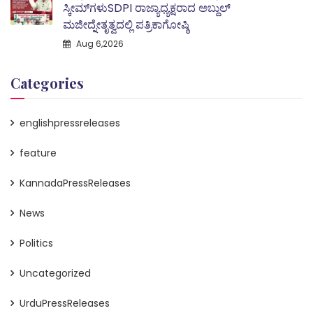
ಸ್ಕೀಮ್‌ಗಳುSDPI ರಾಜ್ಯಾಧ್ಯಕ್ಷರಾದ ಅಬ್ದುಲ್
ಮಜೀದ್ನೇತೃತ್ವದಲ್ಲಿ ಪತ್ರಿಕಾಗೋಷ್ಠಿ
Aug 6,2026
Categories
englishpressreleases
feature
KannadaPressReleases
News
Politics
Uncategorized
UrduPressReleases