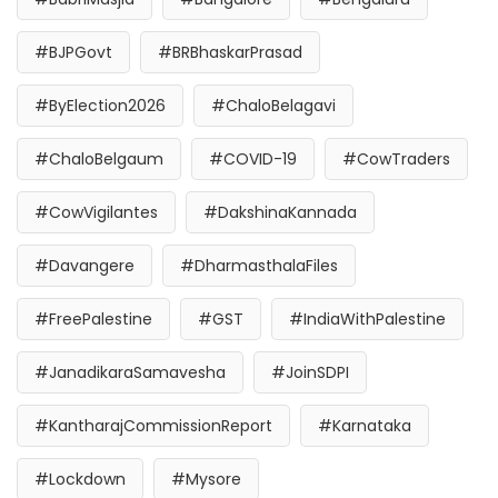
#BJPGovt
#BRBhaskarPrasad
#ByElection2026
#ChaloBelagavi
#ChaloBelgaum
#COVID-19
#CowTraders
#CowVigilantes
#DakshinaKannada
#Davangere
#DharmasthalaFiles
#FreePalestine
#GST
#IndiaWithPalestine
#JanadikaraSamavesha
#JoinSDPI
#KantharajCommissionReport
#Karnataka
#Lockdown
#Mysore