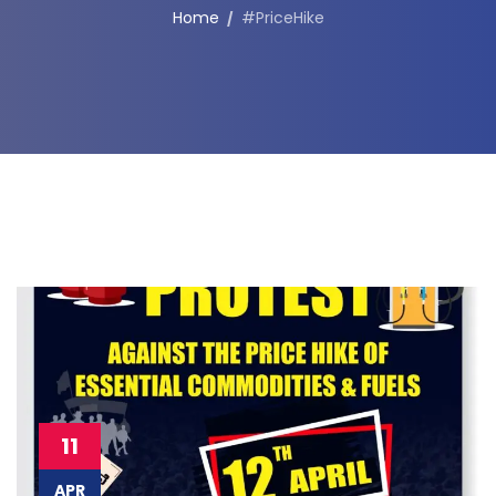
Home
#PriceHike
11
APR