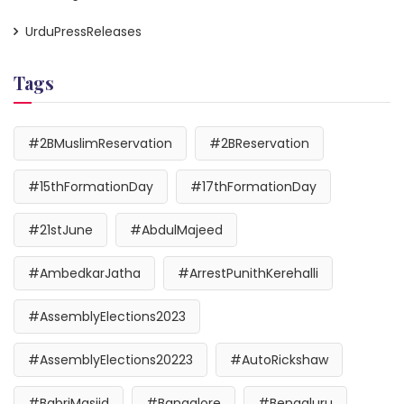
UrduPressReleases
Tags
#2BMuslimReservation
#2BReservation
#15thFormationDay
#17thFormationDay
#21stJune
#AbdulMajeed
#AmbedkarJatha
#ArrestPunithKerehalli
#AssemblyElections2023
#AssemblyElections20223
#AutoRickshaw
#BabriMasjid
#Bangalore
#Bengaluru