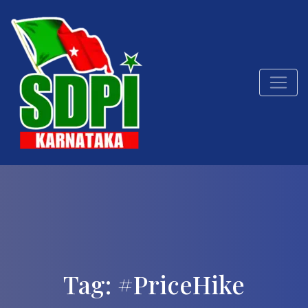
Tag:
#PriceHike