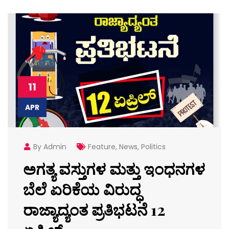
11
APR
By Admin
Feature
,
News
,
Politics
ಅಗತ್ಯ ವಸ್ತುಗಳ ಮತ್ತು ಇಂಧನಗಳ
ಬೆಲೆ ಏರಿಕೆಯ ವಿರುದ್ಧ
ರಾಜ್ಯಾದ್ಯಂತ ಪ್ರತಿಭಟನೆ 12