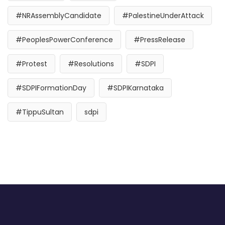
#NRAssemblyCandidate
#PalestineUnderAttack
#PeoplesPowerConference
#PressRelease
#Protest
#Resolutions
#SDPI
#SDPIFormationDay
#SDPIKarnataka
#TippuSultan
sdpi