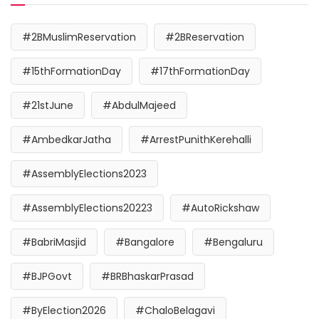
#2BMuslimReservation
#2BReservation
#15thFormationDay
#17thFormationDay
#21stJune
#AbdulMajeed
#AmbedkarJatha
#ArrestPunithKerehalli
#AssemblyElections2023
#AssemblyElections20223
#AutoRickshaw
#BabriMasjid
#Bangalore
#Bengaluru
#BJPGovt
#BRBhaskarPrasad
#ByElection2026
#ChaloBelagavi