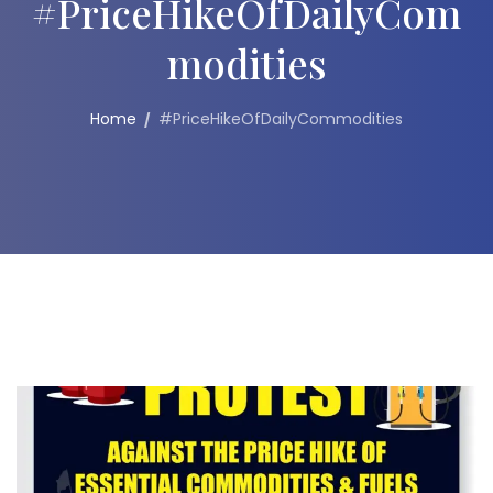
#PriceHikeOfDailyCom
Modities
Home
#PriceHikeOfDailyCommodities