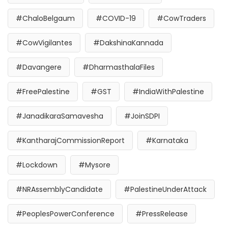
#ChaloBelgaum
#COVID-19
#CowTraders
#CowVigilantes
#DakshinaKannada
#Davangere
#DharmasthalaFiles
#FreePalestine
#GST
#IndiaWithPalestine
#JanadikaraSamavesha
#JoinSDPI
#KantharajCommissionReport
#Karnataka
#Lockdown
#Mysore
#NRAssemblyCandidate
#PalestineUnderAttack
#PeoplesPowerConference
#PressRelease