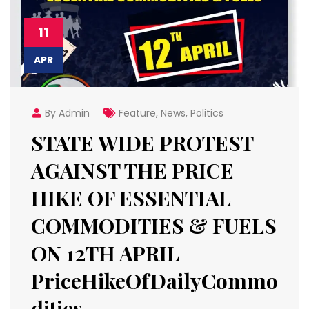
11
APR
By Admin
Feature
,
News
,
Politics
STATE WIDE PROTEST
AGAINST THE PRICE
HIKE OF ESSENTIAL
COMMODITIES & FUELS
ON 12TH APRIL
PriceHikeOfDailyCommo
dities