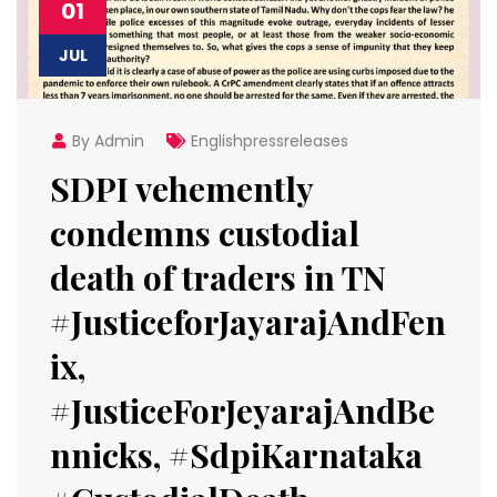
01
JUL
By Admin
Englishpressreleases
SDPI vehemently
condemns custodial
death of traders in TN
#JusticeforJayarajAndFen
ix,
#JusticeForJeyarajAndBe
nnicks, #SdpiKarnataka