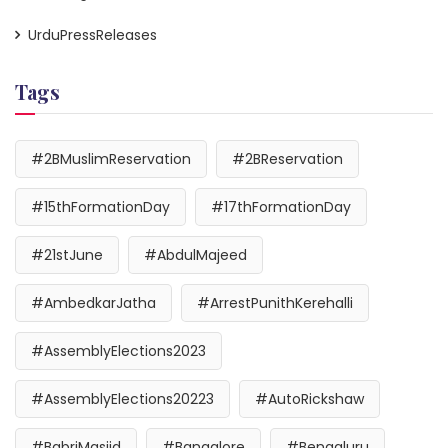
UrduPressReleases
Tags
#2BMuslimReservation
#2BReservation
#15thFormationDay
#17thFormationDay
#21stJune
#AbdulMajeed
#AmbedkarJatha
#ArrestPunithKerehalli
#AssemblyElections2023
#AssemblyElections20223
#AutoRickshaw
#BabriMasjid
#Bangalore
#Bengaluru