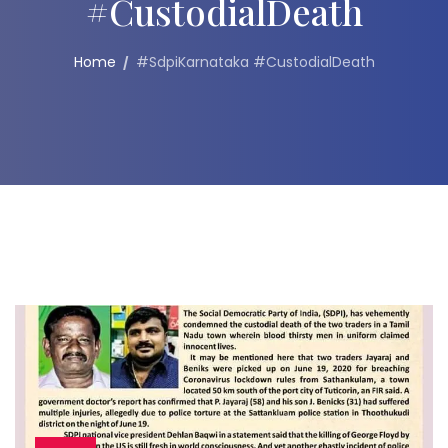
#CustodialDeath
Home
#SdpiKarnataka #CustodialDeath