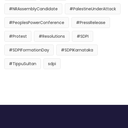
#NRAssemblyCandidate
#PalestineUnderAttack
#PeoplesPowerConference
#PressRelease
#Protest
#Resolutions
#SDPI
#SDPIFormationDay
#SDPIKarnataka
#TippuSultan
sdpi