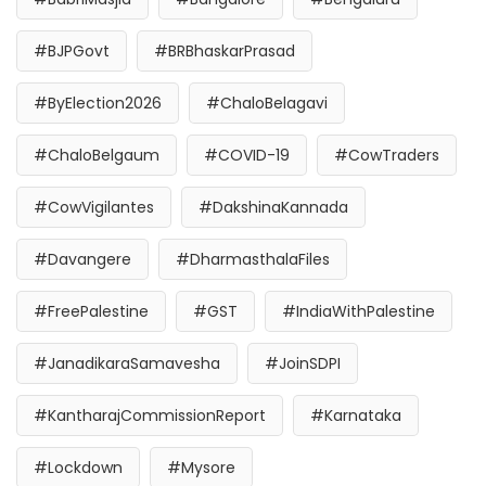
#BJPGovt
#BRBhaskarPrasad
#ByElection2026
#ChaloBelagavi
#ChaloBelgaum
#COVID-19
#CowTraders
#CowVigilantes
#DakshinaKannada
#Davangere
#DharmasthalaFiles
#FreePalestine
#GST
#IndiaWithPalestine
#JanadikaraSamavesha
#JoinSDPI
#KantharajCommissionReport
#Karnataka
#Lockdown
#Mysore