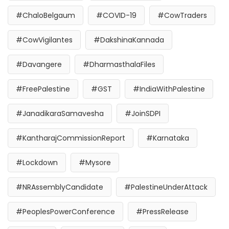
#ChaloBelgaum
#COVID-19
#CowTraders
#CowVigilantes
#DakshinaKannada
#Davangere
#DharmasthalaFiles
#FreePalestine
#GST
#IndiaWithPalestine
#JanadikaraSamavesha
#JoinSDPI
#KantharajCommissionReport
#Karnataka
#Lockdown
#Mysore
#NRAssemblyCandidate
#PalestineUnderAttack
#PeoplesPowerConference
#PressRelease