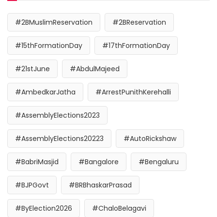
#2BMuslimReservation
#2BReservation
#15thFormationDay
#17thFormationDay
#21stJune
#AbdulMajeed
#AmbedkarJatha
#ArrestPunithKerehalli
#AssemblyElections2023
#AssemblyElections20223
#AutoRickshaw
#BabriMasjid
#Bangalore
#Bengaluru
#BJPGovt
#BRBhaskarPrasad
#ByElection2026
#ChaloBelagavi