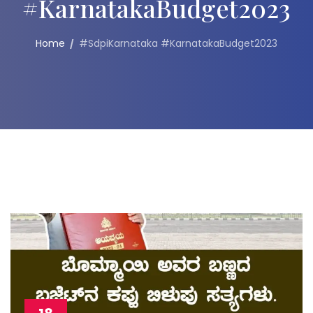
#KarnatakaBudget2023
Home
#SdpiKarnataka #KarnatakaBudget2023