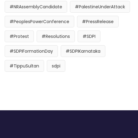
#NRAssemblyCandidate
#PalestineUnderAttack
#PeoplesPowerConference
#PressRelease
#Protest
#Resolutions
#SDPI
#SDPIFormationDay
#SDPIKarnataka
#TippuSultan
sdpi