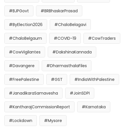
#BJPGovt
#BRBhaskarPrasad
#ByElection2026
#ChaloBelagavi
#ChaloBelgaum
#COVID-19
#CowTraders
#CowVigilantes
#DakshinaKannada
#Davangere
#DharmasthalaFiles
#FreePalestine
#GST
#IndiaWithPalestine
#JanadikaraSamavesha
#JoinSDPI
#KantharajCommissionReport
#Karnataka
#Lockdown
#Mysore