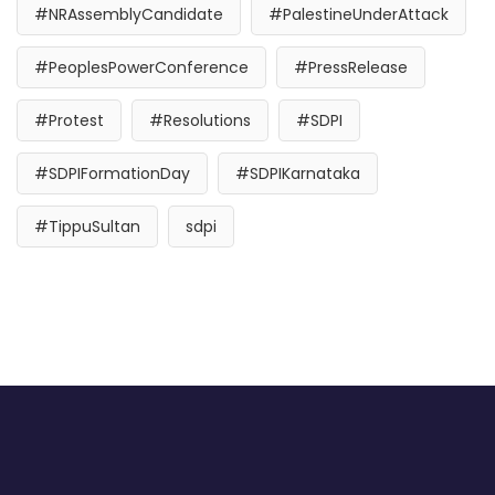
#NRAssemblyCandidate
#PalestineUnderAttack
#PeoplesPowerConference
#PressRelease
#Protest
#Resolutions
#SDPI
#SDPIFormationDay
#SDPIKarnataka
#TippuSultan
sdpi