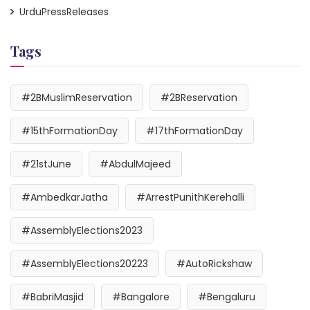
UrduPressReleases
Tags
#2BMuslimReservation
#2BReservation
#15thFormationDay
#17thFormationDay
#21stJune
#AbdulMajeed
#AmbedkarJatha
#ArrestPunithKerehalli
#AssemblyElections2023
#AssemblyElections20223
#AutoRickshaw
#BabriMasjid
#Bangalore
#Bengaluru