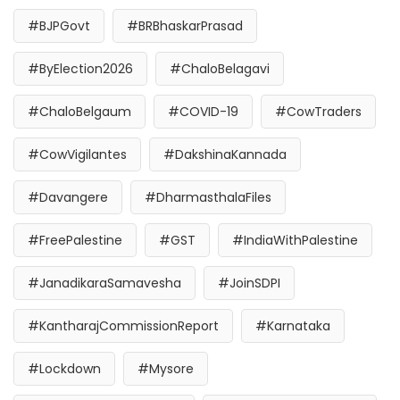
#BJPGovt
#BRBhaskarPrasad
#ByElection2026
#ChaloBelagavi
#ChaloBelgaum
#COVID-19
#CowTraders
#CowVigilantes
#DakshinaKannada
#Davangere
#DharmasthalaFiles
#FreePalestine
#GST
#IndiaWithPalestine
#JanadikaraSamavesha
#JoinSDPI
#KantharajCommissionReport
#Karnataka
#Lockdown
#Mysore