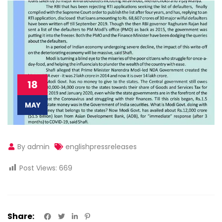
18
MAY
By admin
englishpressreleases
Post Views:
669
Share: