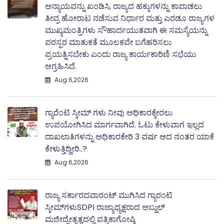
ಅನ್ಯಾಯವನ್ನು ಖಂಡಿಸಿ, ರಾಜ್ಯದ ಹಕ್ಕುಗಳನ್ನು ಕಾಪಾಡಲು
ತೀವ್ರ ಹೋರಾಟ ನಡೆಸುವ ನಿರ್ಧಾರ ಮತ್ತು ಎರಡೂ ರಾಜ್ಯಗಳ
ಮುಖ್ಯಮಂತ್ರಿಗಳು ಸೌಹಾರ್ದಯುತವಾಗಿ ಈ ಸಮಸ್ಯೆಯನ್ನು
ಪರಸ್ಪರ ಮಾತುಕತೆ ಮೂಲಕವೇ ಬಗೆಹರಿಸಲು
ಪ್ರಯತ್ನಿಸಬೇಕು ಎಂದು ರಾಜ್ಯ ಕಾರ್ಯಕಾರಿಣಿ ಸಭೆಯು
ಆಗ್ರಹಿಸಿದೆ.
Aug 6,2026
ಗ್ಯಾರೆಂಟಿ ಸ್ಕೀಮ್ ಗಳು ನೀವು ಅಧಿಕಾರಕ್ಕೇರಲು
ಉಪಯೋಗಿಸಿದ ಮಾರ್ಗವಾಗಿದೆ. ಓಟು ಕೇಳುವಾಗ ಇಲ್ಲದ
ದಾಖಲಾತಿಗಳನ್ನು ಅಧಿಕಾರಕೇರಿ 3 ವರ್ಷ ಆದ ನಂತರ ಯಾಕೆ
ಕೇಳುತ್ತಿದ್ದೀರಿ..?
Aug 6,2026
ರಾಜ್ಯ ಸರ್ಕಾರದವಾರಂಟ್ ಮುಗಿಸಿದ ಗ್ಯಾರಂಟಿ
ಸ್ಕೀಮ್‌ಗಳುSDPI ರಾಜ್ಯಾಧ್ಯಕ್ಷರಾದ ಅಬ್ದುಲ್
ಮಜೀದ್ನೇತೃತ್ವದಲ್ಲಿ ಪತ್ರಿಕಾಗೋಷ್ಠಿ