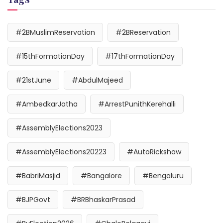
#2BMuslimReservation
#2BReservation
#15thFormationDay
#17thFormationDay
#21stJune
#AbdulMajeed
#AmbedkarJatha
#ArrestPunithKerehalli
#AssemblyElections2023
#AssemblyElections20223
#AutoRickshaw
#BabriMasjid
#Bangalore
#Bengaluru
#BJPGovt
#BRBhaskarPrasad