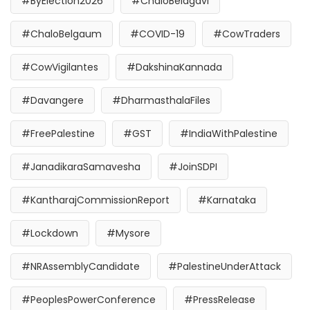
#ByElection2026
#ChaloBelagavi
#ChaloBelgaum
#COVID-19
#CowTraders
#CowVigilantes
#DakshinaKannada
#Davangere
#DharmasthalaFiles
#FreePalestine
#GST
#IndiaWithPalestine
#JanadikaraSamavesha
#JoinSDPI
#KantharajCommissionReport
#Karnataka
#Lockdown
#Mysore
#NRAssemblyCandidate
#PalestineUnderAttack
#PeoplesPowerConference
#PressRelease