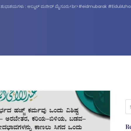
ಾದ ಶುಭಾಶಯಗಳು : ಅಬ್ದುಲ್ ಮಜೀದ್ ಮೈಸೂರು<br>#eidmubarak #EidulAz
R