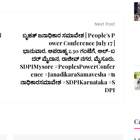
Next Post
ವ
ಬೃಹತ್ ಜನಾಧಿಕಾರ ಸಮಾವೇಶ | People’s P
ower Conference July 17 |
ಭಾನುವಾರ, ಅಪರಾಹ್ನ 2.30 ಗಂಟೆಗೆ, ಅಲ್-ಬ
ದರ್ ಮೈದಾನ, ರಾಜೀವ್ ನಗರ, ಮೈಸೂರು.
SDPIMysore #PeoplesPowerConfer
ence #JanadikaraSamavesha #ಜ
ನಾಧಿಕಾರಸಮಾವೇಶ #SDPIKarnataka #S
DPI
C