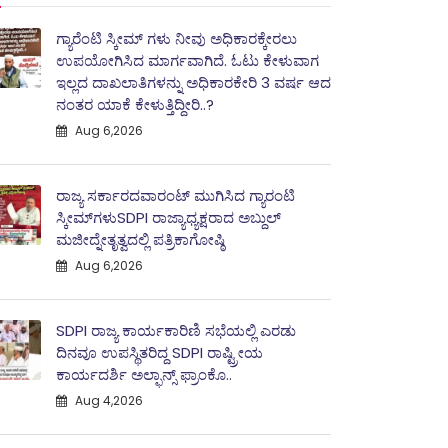
ಗ್ಯಾರೆಂಟಿ ಸ್ಕೀಮ್ ಗಳು ನೀವು ಅಧಿಕಾರಕ್ಕೇರಲು
ಉಪಯೋಗಿಸಿದ ಮಾರ್ಗವಾಗಿದೆ. ಓಟು ಕೇಳುವಾಗ
ಇಲ್ಲದ ದಾಖಲಾತಿಗಳನ್ನು ಅಧಿಕಾರಕೇರಿ 3 ವರ್ಷ ಆದ
ನಂತರ ಯಾಕೆ ಕೇಳುತ್ತಿದ್ದೀರಿ..?
Aug 6,2026
ರಾಜ್ಯ ಸರ್ಕಾರದವಾರಂಟ್ ಮುಗಿಸಿದ ಗ್ಯಾರಂಟಿ
ಸ್ಕೀಮ್‌ಗಳುSDPI ರಾಜ್ಯಾಧ್ಯಕ್ಷರಾದ ಅಬ್ದುಲ್
ಮಜೀದ್ನೇತೃತ್ವದಲ್ಲಿ ಪತ್ರಿಕಾಗೋಷ್ಠಿ
Aug 6,2026
SDPI ರಾಜ್ಯ ಕಾರ್ಯಕಾರಿಣಿ ಸಭೆಯಲ್ಲಿ ಎರಡು
ದಿನವೂ ಉಪಸ್ಥಿತರಿದ್ದ SDPI ರಾಷ್ಟ್ರೀಯ
ಕಾರ್ಯದರ್ಶಿ ಅಲ್ಫಾನ್ಸ್ ಫ್ರಾಂಕೊ..
Aug 4,2026