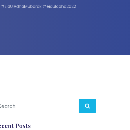
ha #EidUlAdhaMubarak #eiduladha2022
ecent Posts