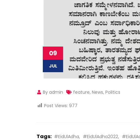
09
JUL
By admin
feature
,
News
,
Politics
Post Views:
977
Tags:
#EidUlAdha
#EidUlAdha2022
#EidUlA