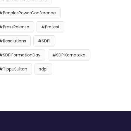
#PeoplesPowerConference
#PressRelease
#Protest
#Resolutions
#SDPI
#SDPIFormationDay
#SDPIKarnataka
#TippuSultan
sdpi