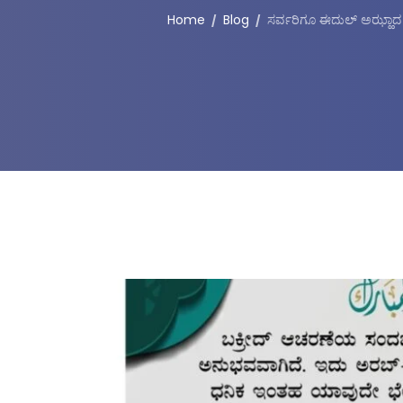
Home
Blog
ಸರ್ವರಿಗೂ ಈದುಲ್ ಅಝ್ಹ