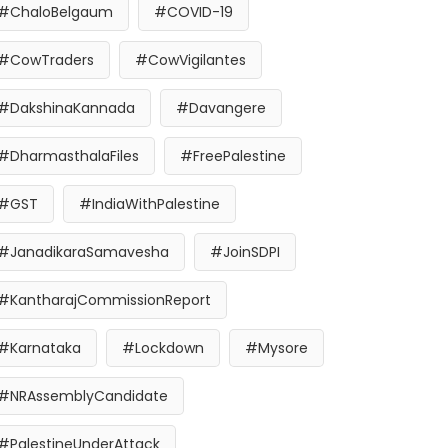
#ChaloBelgaum
#COVID-19
#CowTraders
#CowVigilantes
#DakshinaKannada
#Davangere
#DharmasthalaFiles
#FreePalestine
#GST
#IndiaWithPalestine
#JanadikaraSamavesha
#JoinSDPI
#KantharajCommissionReport
#Karnataka
#Lockdown
#Mysore
#NRAssemblyCandidate
#PalestineUnderAttack