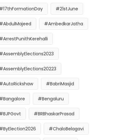
#17thFormationDay
#21stJune
#AbdulMajeed
#AmbedkarJatha
#ArrestPunithKerehalli
#AssemblyElections2023
#AssemblyElections20223
#AutoRickshaw
#BabriMasjid
#Bangalore
#Bengaluru
#BJPGovt
#BRBhaskarPrasad
#ByElection2026
#ChaloBelagavi