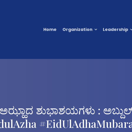
Home
Organization
Leadership
 ಅಝ್ಹಾದ ಶುಭಾಶಯಗಳು : ಅಬ್ದು
dulAzha #EidUlAdhaMubara