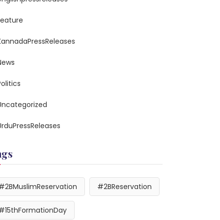
feature
KannadaPressReleases
News
olitics
Uncategorized
UrduPressReleases
ags
#2BMuslimReservation
#2BReservation
#15thFormationDay