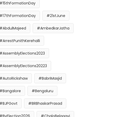
#15thFormationDay
#17thFormationDay
#21stJune
#AbdulMajeed
#AmbedkarJatha
#ArrestPunithKerehalli
#AssemblyElections2023
#AssemblyElections20223
#AutoRickshaw
#BabriMasjid
#Bangalore
#Bengaluru
#BJPGovt
#BRBhaskarPrasad
#ByElection2026
#ChaloBelagavi