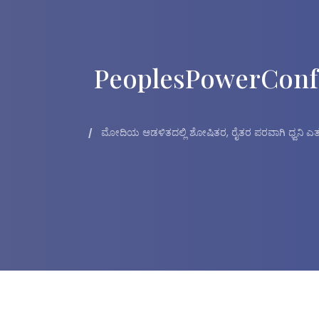
PeoplesPowerConf
ಮೋದಿಯ ಆಡಳಿತದಲ್ಲಿ ಶೋಷಿತರ, ರೈತರ ಪರವಾಗಿ ಧ್ವನಿ ಎತ