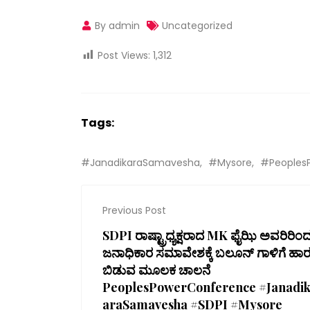
By admin
Uncategorized
Post Views:
1,312
Tags:
#JanadikaraSamavesha
#Mysore
#Peoples
Previous Post
SDPI ರಾಷ್ಟ್ರಾಧ್ಯಕ್ಷರಾದ MK ಫೈಝಿ ಅವರಿರಿಂ
ಜನಾಧಿಕಾರ ಸಮಾವೇಶಕ್ಕೆ ಬಲೂನ್ ಗಾಳಿಗೆ ಹಾ
ಬಿಡುವ ಮೂಲಕ ಚಾಲನೆ
PeoplesPowerConference #Janadi
araSamavesha #SDPI #Mysore