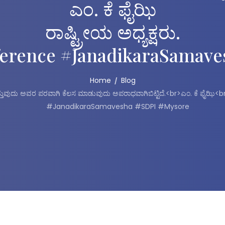
ಎಂ. ಕೆ ಫೈಝಿ
ರಾಷ್ಟ್ರೀಯ ಅಧ್ಯಕ್ಷರು.
erence #JanadikaraSamave
Home
Blog
್ತುವುದು ಅವರ ಪರವಾಗಿ ಕೆಲಸ ಮಾಡುವುದು ಅಪರಾಧವಾಗಿಬಿಟ್ಟಿದೆ.<br>ಎಂ. ಕೆ ಫೈಝಿ<
#JanadikaraSamavesha #SDPI #Mysore