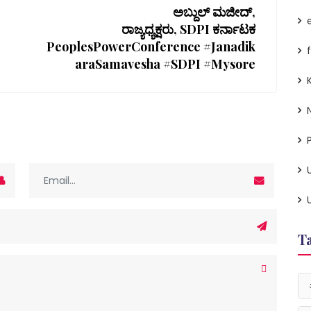
ಅಬ್ದುಲ್ ಮಜೀದ್,
ರಾಜ್ಯಧ್ಯಕ್ಷರು, SDPI ಕರ್ನಾಟಕ
PeoplesPowerConference #Janadik
araSamavesha #SDPI #Mysore
P
T