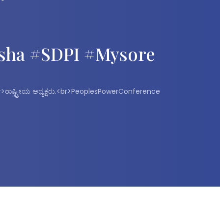
sha #SDPI #Mysore
br>ರಾಷ್ಟ್ರೀಯ ಅಧ್ಯಕ್ಷರು.<br>PeoplesPowerConference