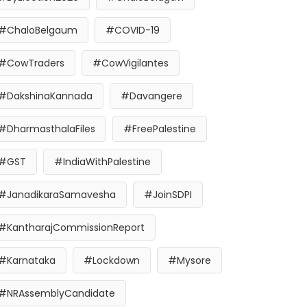
#ChaloBelgaum
#COVID-19
#CowTraders
#CowVigilantes
#DakshinaKannada
#Davangere
#DharmasthalaFiles
#FreePalestine
#GST
#IndiaWithPalestine
#JanadikaraSamavesha
#JoinSDPI
#KantharajCommissionReport
#Karnataka
#Lockdown
#Mysore
#NRAssemblyCandidate