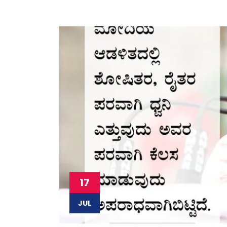
17
JUL