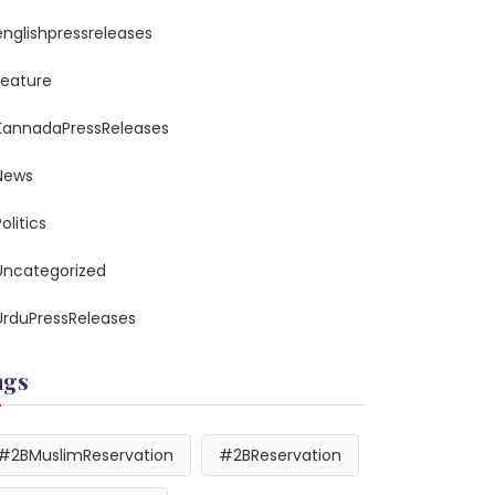
englishpressreleases
feature
KannadaPressReleases
News
olitics
Uncategorized
UrduPressReleases
ags
#2BMuslimReservation
#2BReservation