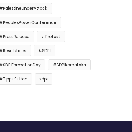
#PalestineUnderAttack
#PeoplesPowerConference
#PressRelease
#Protest
#Resolutions
#SDPI
#SDPIFormationDay
#SDPIKarnataka
#TippuSultan
sdpi