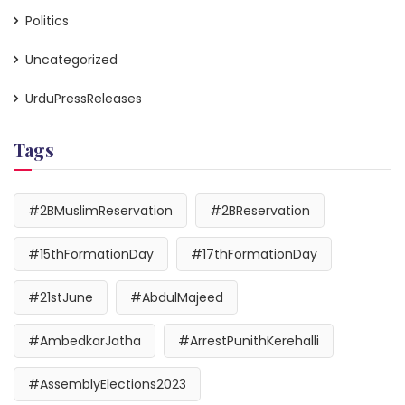
Politics
Uncategorized
UrduPressReleases
Tags
#2BMuslimReservation
#2BReservation
#15thFormationDay
#17thFormationDay
#21stJune
#AbdulMajeed
#AmbedkarJatha
#ArrestPunithKerehalli
#AssemblyElections2023