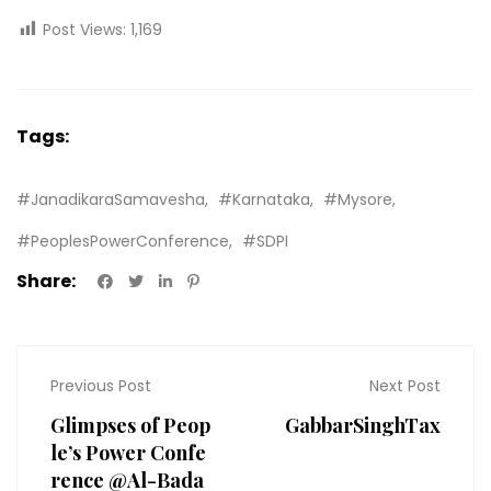
Post Views:
1,169
Tags:
#JanadikaraSamavesha
#Karnataka
#Mysore
#PeoplesPowerConference
#SDPI
Share:
Previous Post
Next Post
Glimpses of Peop
GabbarSinghTax
le’s Power Confe
rence @Al-Bada