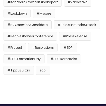
#KantharajCommissionReport
#Karnataka
#Lockdown
#Mysore
#NRAssemblyCandidate
#PalestineUnderAttack
#PeoplesPowerConference
#PressRelease
#Protest
#Resolutions
#SDPI
#SDPIFormationDay
#SDPIKarnataka
#TippuSultan
sdpi