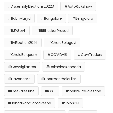
#AssemblyElections20223
#AutoRickshaw
#BabriMasjid
#Bangalore
#Bengaluru
#BJPGovt
#BRBhaskarPrasad
#ByElection2026
#ChaloBelagavi
#ChaloBelgaum
#COVID-19
#CowTraders
#CowVigilantes
#DakshinaKannada
#Davangere
#DharmasthalaFiles
#FreePalestine
#GST
#IndiaWithPalestine
#JanadikaraSamavesha
#JoinSDPI