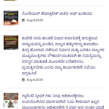
ಸೋಶಿಯಲ್ ಡೆಮಾಕ್ರಟಿಕ್ ಪಾರ್ಟಿ ಆಫ್ ಇಂಡಿಯಾ
Aug 6,2026
ಕಾವೇರಿ ನೀರು ಹಂಚಿಕೆ ವಿಚಾರ ಕರ್ನಾಟಕಕ್ಕೆ ಆಗುತ್ತಿರುವ
ಅನ್ಯಾಯವನ್ನು ಖಂಡಿಸಿ, ರಾಜ್ಯದ ಹಕ್ಕುಗಳನ್ನು ಕಾಪಾಡಲು
ತೀವ್ರ ಹೋರಾಟ ನಡೆಸುವ ನಿರ್ಧಾರ ಮತ್ತು ಎರಡೂ ರಾಜ್ಯಗಳ
ಮುಖ್ಯಮಂತ್ರಿಗಳು ಸೌಹಾರ್ದಯುತವಾಗಿ ಈ ಸಮಸ್ಯೆಯನ್ನು
ಪರಸ್ಪರ ಮಾತುಕತೆ ಮೂಲಕವೇ ಬಗೆಹರಿಸಲು
ಪ್ರಯತ್ನಿಸಬೇಕು ಎಂದು ರಾಜ್ಯ ಕಾರ್ಯಕಾರಿಣಿ ಸಭೆಯು
ಆಗ್ರಹಿಸಿದೆ.
Aug 6,2026
ಗ್ಯಾರೆಂಟಿ ಸ್ಕೀಮ್ ಗಳು ನೀವು ಅಧಿಕಾರಕ್ಕೇರಲು
ಉಪಯೋಗಿಸಿದ ಮಾರ್ಗವಾಗಿದೆ. ಓಟು ಕೇಳುವಾಗ ಇಲ್ಲದ
ದಾಖಲಾತಿಗಳನ್ನು ಅಧಿಕಾರಕೇರಿ 3 ವರ್ಷ ಆದ ನಂತರ ಯಾಕೆ