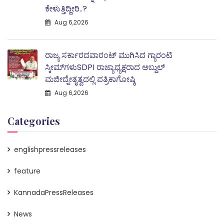
ಕೇಳುತ್ತಿದ್ದೀರಿ..?
Aug 6,2026
ರಾಜ್ಯ ಸರ್ಕಾರದವಾರಂಟ್ ಮುಗಿಸಿದ ಗ್ಯಾರಂಟಿ
ಸ್ಕೀಮ್‌ಗಳುSDPI ರಾಜ್ಯಾಧ್ಯಕ್ಷರಾದ ಅಬ್ದುಲ್
ಮಜೀದ್ನೇತೃತ್ವದಲ್ಲಿ ಪತ್ರಿಕಾಗೋಷ್ಠಿ
Aug 6,2026
Categories
englishpressreleases
feature
KannadaPressReleases
News