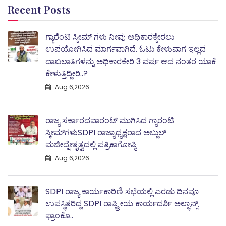
Recent Posts
ಗ್ಯಾರೆಂಟಿ ಸ್ಕೀಮ್ ಗಳು ನೀವು ಅಧಿಕಾರಕ್ಕೇರಲು
ಉಪಯೋಗಿಸಿದ ಮಾರ್ಗವಾಗಿದೆ. ಓಟು ಕೇಳುವಾಗ ಇಲ್ಲದ
ದಾಖಲಾತಿಗಳನ್ನು ಅಧಿಕಾರಕೇರಿ 3 ವರ್ಷ ಆದ ನಂತರ ಯಾಕೆ
ಕೇಳುತ್ತಿದ್ದೀರಿ..?
Aug 6,2026
ರಾಜ್ಯ ಸರ್ಕಾರದವಾರಂಟ್ ಮುಗಿಸಿದ ಗ್ಯಾರಂಟಿ
ಸ್ಕೀಮ್‌ಗಳುSDPI ರಾಜ್ಯಾಧ್ಯಕ್ಷರಾದ ಅಬ್ದುಲ್
ಮಜೀದ್ನೇತೃತ್ವದಲ್ಲಿ ಪತ್ರಿಕಾಗೋಷ್ಠಿ
Aug 6,2026
SDPI ರಾಜ್ಯ ಕಾರ್ಯಕಾರಿಣಿ ಸಭೆಯಲ್ಲಿ ಎರಡು ದಿನವೂ
ಉಪಸ್ಥಿತರಿದ್ದ SDPI ರಾಷ್ಟ್ರೀಯ ಕಾರ್ಯದರ್ಶಿ ಅಲ್ಫಾನ್ಸ್
ಫ್ರಾಂಕೊ..