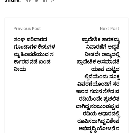
Share:
Previous Post
Next Post
ಸಂಘ ಪರಿವಾರದ
ಪ್ರಾದೇಶಿಕ ತಾರತಮ್ಯ
ಗೂoಡಾಗಳ ಕೇಸುಗಳ
ನಿವಾರಣೆಗೆ ಆದ್ಯತೆ
ನ್ನು ಹಿಂಪಡೆಯುವ ಸ
ನೀಡದೇ ರಾಜ್ಯದಲ್ಲಿ
ರ್ಕಾರದ ನಡೆ ಖಂಡ
ಪ್ರಾದೇಶಿಕ ಅಸಮಾನತೆ
ನೀಯ
ಯಾವ ಮಟ್ಟದ
ಲ್ಲಿದೆಯೆಂದು ಸೂಕ್ತ
ವಿವರಣೆಯೊಂದಿಗೆ ಸರ
ಕಾರದ ಗಮನ ಸೆಳೆದ ವ
ರದಿಯೆಂದೇ ಪ್ರಚಲಿತ
ವಾಗಿದ್ದ ನಂಜುಂಡಪ್ಪ ವ
ರದಿಯ ಆಧಾರದಲ್ಲಿ
ರೂಪಿಸಲಾಗಿದ್ದ ವಿಶೇಷ
ಅಭಿವೃದ್ಧಿ ಯೋಜನೆ ರ