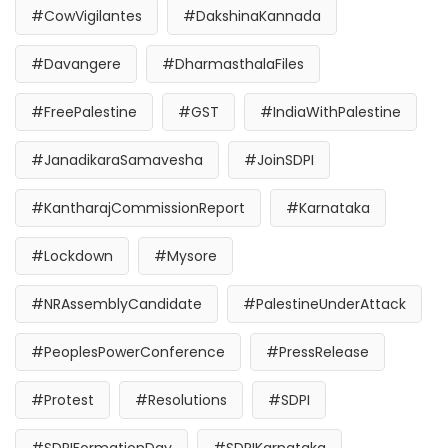
#CowVigilantes
#DakshinaKannada
#Davangere
#DharmasthalaFiles
#FreePalestine
#GST
#IndiaWithPalestine
#JanadikaraSamavesha
#JoinSDPI
#KantharajCommissionReport
#Karnataka
#Lockdown
#Mysore
#NRAssemblyCandidate
#PalestineUnderAttack
#PeoplesPowerConference
#PressRelease
#Protest
#Resolutions
#SDPI