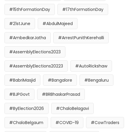
#15thFormationDay
#17thFormationDay
#21stJune
#AbdulMajeed
#AmbedkarJatha
#ArrestPunithKerehalli
#AssemblyElections2023
#AssemblyElections20223
#AutoRickshaw
#BabriMasjid
#Bangalore
#Bengaluru
#BJPGovt
#BRBhaskarPrasad
#ByElection2026
#ChaloBelagavi
#ChaloBelgaum
#COVID-19
#CowTraders