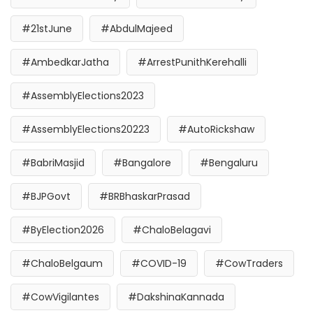
#21stJune
#AbdulMajeed
#AmbedkarJatha
#ArrestPunithKerehalli
#AssemblyElections2023
#AssemblyElections20223
#AutoRickshaw
#BabriMasjid
#Bangalore
#Bengaluru
#BJPGovt
#BRBhaskarPrasad
#ByElection2026
#ChaloBelagavi
#ChaloBelgaum
#COVID-19
#CowTraders
#CowVigilantes
#DakshinaKannada