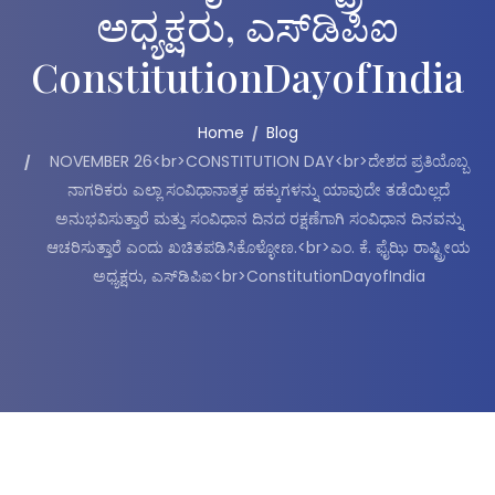
ಅಧ್ಯಕ್ಷರು, ಎಸ್‌ಡಿಪಿಐ
ConstitutionDayofIndia
Home
Blog
NOVEMBER 26<br>CONSTITUTION DAY<br>ದೇಶದ ಪ್ರತಿಯೊಬ್ಬ
ನಾಗರಿಕರು ಎಲ್ಲಾ ಸಂವಿಧಾನಾತ್ಮಕ ಹಕ್ಕುಗಳನ್ನು ಯಾವುದೇ ತಡೆಯಿಲ್ಲದೆ
ಅನುಭವಿಸುತ್ತಾರೆ ಮತ್ತು ಸಂವಿಧಾನ ದಿನದ ರಕ್ಷಣೆಗಾಗಿ ಸಂವಿಧಾನ ದಿನವನ್ನು
ಆಚರಿಸುತ್ತಾರೆ ಎಂದು ಖಚಿತಪಡಿಸಿಕೊಳ್ಳೋಣ.<br>ಎಂ. ಕೆ. ಫೈಝಿ ರಾಷ್ಟ್ರೀಯ
ಅಧ್ಯಕ್ಷರು, ಎಸ್‌ಡಿಪಿಐ<br>ConstitutionDayofIndia