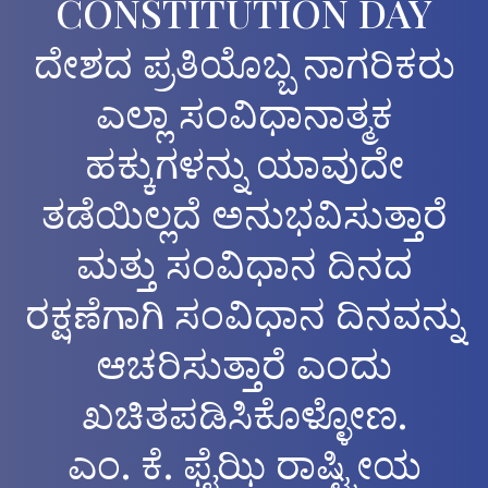
CONSTITUTION DAY
ದೇಶದ ಪ್ರತಿಯೊಬ್ಬ ನಾಗರಿಕರು
ಎಲ್ಲಾ ಸಂವಿಧಾನಾತ್ಮಕ
ಹಕ್ಕುಗಳನ್ನು ಯಾವುದೇ
ತಡೆಯಿಲ್ಲದೆ ಅನುಭವಿಸುತ್ತಾರೆ
ಮತ್ತು ಸಂವಿಧಾನ ದಿನದ
ರಕ್ಷಣೆಗಾಗಿ ಸಂವಿಧಾನ ದಿನವನ್ನು
ಆಚರಿಸುತ್ತಾರೆ ಎಂದು
ಖಚಿತಪಡಿಸಿಕೊಳ್ಳೋಣ.
ಎಂ. ಕೆ. ಫೈಝಿ ರಾಷ್ಟ್ರೀಯ