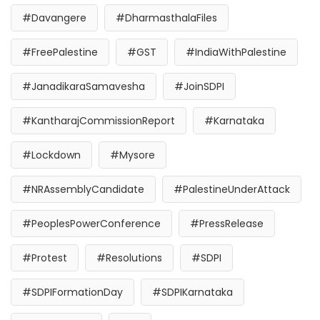
#Davangere
#DharmasthalaFiles
#FreePalestine
#GST
#IndiaWithPalestine
#JanadikaraSamavesha
#JoinSDPI
#KantharajCommissionReport
#Karnataka
#Lockdown
#Mysore
#NRAssemblyCandidate
#PalestineUnderAttack
#PeoplesPowerConference
#PressRelease
#Protest
#Resolutions
#SDPI
#SDPIFormationDay
#SDPIKarnataka