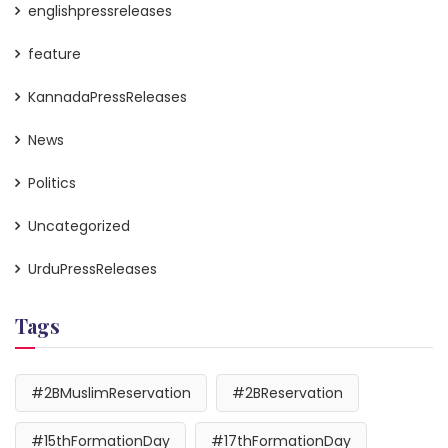
englishpressreleases
feature
KannadaPressReleases
News
Politics
Uncategorized
UrduPressReleases
Tags
#2BMuslimReservation
#2BReservation
#15thFormationDay
#17thFormationDay