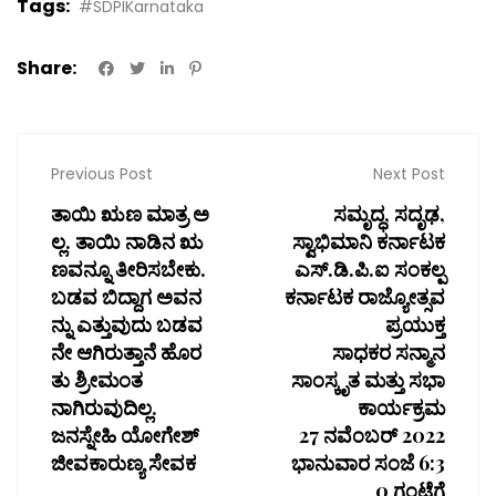
Tags:
#SDPIKarnataka
Share:
Previous Post
Next Post
ತಾಯಿ ಋಣ ಮಾತ್ರ ಅ
ಸಮೃದ್ಧ, ಸದೃಢ,
ಲ್ಲ. ತಾಯಿ ನಾಡಿನ ಋ
ಸ್ವಾಭಿಮಾನಿ ಕರ್ನಾಟಕ
ಣವನ್ನೂ ತೀರಿಸಬೇಕು.
ಎಸ್.ಡಿ.ಪಿ.ಐ ಸಂಕಲ್ಪ
ಬಡವ ಬಿದ್ದಾಗ ಅವನ
ಕರ್ನಾಟಕ ರಾಜ್ಯೋತ್ಸವ
ನ್ನು ಎತ್ತುವುದು ಬಡವ
ಪ್ರಯುಕ್ತ
ನೇ ಆಗಿರುತ್ತಾನೆ ಹೊರ
ಸಾಧಕರ ಸನ್ಮಾನ
ತು ಶ್ರೀಮಂತ
ಸಾಂಸ್ಕೃತ ಮತ್ತು ಸಭಾ
ನಾಗಿರುವುದಿಲ್ಲ.
ಕಾರ್ಯಕ್ರಮ
ಜನಸ್ನೇಹಿ ಯೋಗೇಶ್
27 ನವೆಂಬರ್ 2022
ಜೀವಕಾರುಣ್ಯ ಸೇವಕ
ಭಾನುವಾರ ಸಂಜೆ 6:3
0 ಗಂಟೆಗೆ