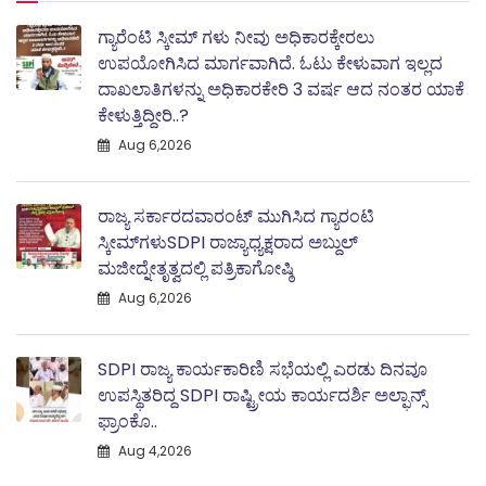
ಗ್ಯಾರೆಂಟಿ ಸ್ಕೀಮ್ ಗಳು ನೀವು ಅಧಿಕಾರಕ್ಕೇರಲು
ಉಪಯೋಗಿಸಿದ ಮಾರ್ಗವಾಗಿದೆ. ಓಟು ಕೇಳುವಾಗ ಇಲ್ಲದ
ದಾಖಲಾತಿಗಳನ್ನು ಅಧಿಕಾರಕೇರಿ 3 ವರ್ಷ ಆದ ನಂತರ ಯಾಕೆ
ಕೇಳುತ್ತಿದ್ದೀರಿ..?
Aug 6,2026
ರಾಜ್ಯ ಸರ್ಕಾರದವಾರಂಟ್ ಮುಗಿಸಿದ ಗ್ಯಾರಂಟಿ
ಸ್ಕೀಮ್‌ಗಳುSDPI ರಾಜ್ಯಾಧ್ಯಕ್ಷರಾದ ಅಬ್ದುಲ್
ಮಜೀದ್ನೇತೃತ್ವದಲ್ಲಿ ಪತ್ರಿಕಾಗೋಷ್ಠಿ
Aug 6,2026
SDPI ರಾಜ್ಯ ಕಾರ್ಯಕಾರಿಣಿ ಸಭೆಯಲ್ಲಿ ಎರಡು ದಿನವೂ
ಉಪಸ್ಥಿತರಿದ್ದ SDPI ರಾಷ್ಟ್ರೀಯ ಕಾರ್ಯದರ್ಶಿ ಅಲ್ಫಾನ್ಸ್
ಫ್ರಾಂಕೊ..
Aug 4,2026