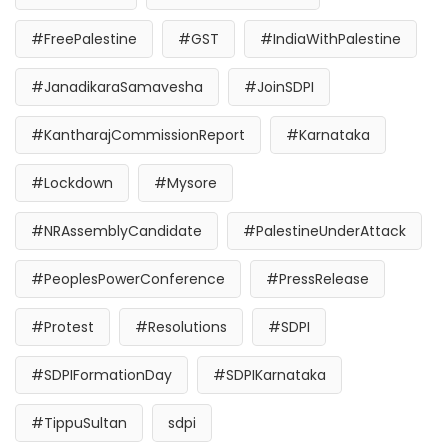
#FreePalestine
#GST
#IndiaWithPalestine
#JanadikaraSamavesha
#JoinSDPI
#KantharajCommissionReport
#Karnataka
#Lockdown
#Mysore
#NRAssemblyCandidate
#PalestineUnderAttack
#PeoplesPowerConference
#PressRelease
#Protest
#Resolutions
#SDPI
#SDPIFormationDay
#SDPIKarnataka
#TippuSultan
sdpi