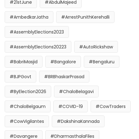
#21stJune
#AbdulMajeed
#AmbedkarJatha
#ArrestPunithKerehalli
#AssemblyElections2023
#AssemblyElections20223
#AutoRickshaw
#BabriMasjid
#Bangalore
#Bengaluru
#BJPGovt
#BRBhaskarPrasad
#ByElection2026
#ChaloBelagavi
#ChaloBelgaum
#COVID-19
#CowTraders
#CowVigilantes
#DakshinaKannada
#Davangere
#DharmasthalaFiles