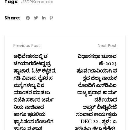
Tags:
#SDPIKarnataka
Share:
Previous Post
Next Post
ಅಧಿವೇಶನದಲ್ಲಿ ಚ
ವಿಧಾನಸಭಾ ಚುನಾವ
ರ್ಚೆಯಾಗಬೇಕಿದ್ದ ಭ್ರ
ಣೆ-2023
ಷ್ಟಾಚಾರ, ಓಟ್ ಕಳ್ಳತನ,
ಪೂರ್ವಭಾವಿಯಾಗಿ ಪ
ಗಡಿ ವಿವಾದ, ರೈತರ ಸ
ಕ್ಷದ ಜಿಲ್ಲಾ ನಾಯಕ
ಮಸ್ಯೆಗಳನ್ನು ವಿಷ
ರೊಂದಿಗೆ ಎಸ್‌ಡಿಪಿಐ
ಯಾಂತರ ಮಾಡಲು
ರಾಜ್ಯ ಪ್ರಧಾನ ಕಾರ್ಯ
ಬಿಜೆಪಿ ಸರ್ಕಾರ ಜರ್ಮ
ದರ್ಶಿಯಾದ
ನಿಯ ನಾಜಿವಾದ
ಅಪ್ಸರ್ ಕೊಡ್ಲಿಪೇಟೆ
ಹಾಗೂ ಇಟಲಿಯ
ಸಂವಾದ ಕಾರ್ಯಕ್ರಮ
ಫ್ಯಾಸಿಸಂನ ಬೆಂಬಲಿಗ
DEC 22 , ಸ್ಥಳ : ಎ
ಹಾಗೂ ಮಹಾತ್ಮ
ಸ್‌ಡಿಪಿಐ ಜಿಲ್ಲಾ ಕಚೇರಿ,