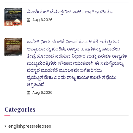
ಸೋಶಿಯಲ್ ಡೆಮಾಕ್ರಟಿಕ್ ಪಾರ್ಟಿ ಆಫ್ ಇಂಡಿಯಾ
Aug 6,2026
ಕಾವೇರಿ ನೀರು ಹಂಚಿಕೆ ವಿಚಾರ ಕರ್ನಾಟಕಕ್ಕೆ ಆಗುತ್ತಿರುವ
ಅನ್ಯಾಯವನ್ನು ಖಂಡಿಸಿ, ರಾಜ್ಯದ ಹಕ್ಕುಗಳನ್ನು ಕಾಪಾಡಲು
ತೀವ್ರ ಹೋರಾಟ ನಡೆಸುವ ನಿರ್ಧಾರ ಮತ್ತು ಎರಡೂ ರಾಜ್ಯಗಳ
ಮುಖ್ಯಮಂತ್ರಿಗಳು ಸೌಹಾರ್ದಯುತವಾಗಿ ಈ ಸಮಸ್ಯೆಯನ್ನು
ಪರಸ್ಪರ ಮಾತುಕತೆ ಮೂಲಕವೇ ಬಗೆಹರಿಸಲು
ಪ್ರಯತ್ನಿಸಬೇಕು ಎಂದು ರಾಜ್ಯ ಕಾರ್ಯಕಾರಿಣಿ ಸಭೆಯು
ಆಗ್ರಹಿಸಿದೆ.
Aug 6,2026
Categories
englishpressreleases