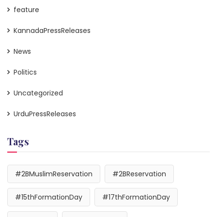
feature
KannadaPressReleases
News
Politics
Uncategorized
UrduPressReleases
Tags
#2BMuslimReservation
#2BReservation
#15thFormationDay
#17thFormationDay