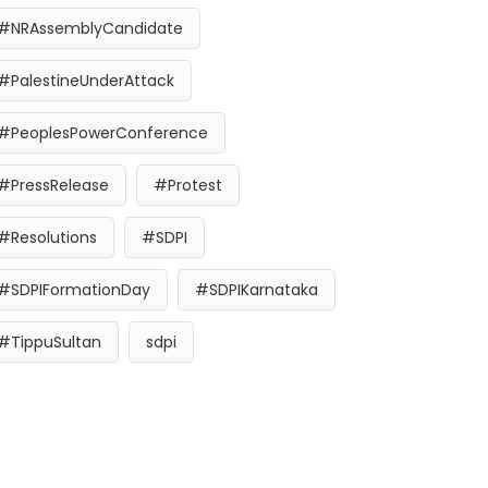
#NRAssemblyCandidate
#PalestineUnderAttack
#PeoplesPowerConference
#PressRelease
#Protest
#Resolutions
#SDPI
#SDPIFormationDay
#SDPIKarnataka
#TippuSultan
sdpi