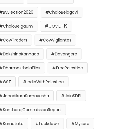
#ByElection2026
#ChaloBelagavi
#ChaloBelgaum
#COVID-19
#CowTraders
#CowVigilantes
#DakshinaKannada
#Davangere
#DharmasthalaFiles
#FreePalestine
#GST
#IndiaWithPalestine
#JanadikaraSamavesha
#JoinSDPI
#KantharajCommissionReport
#Karnataka
#Lockdown
#Mysore