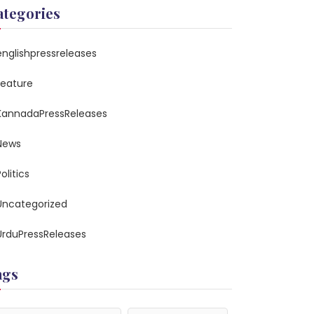
ategories
englishpressreleases
feature
KannadaPressReleases
News
olitics
Uncategorized
UrduPressReleases
ags