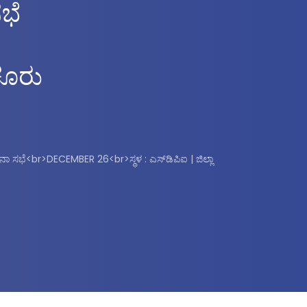
ಭೆ
ಮಕೂರು
 ಸಭೆ<br>DECEMBER 26<br>ಸ್ಥಳ : ಎಸ್‌ಡಿಪಿಐ | ಜಿಲ್ಲಾ