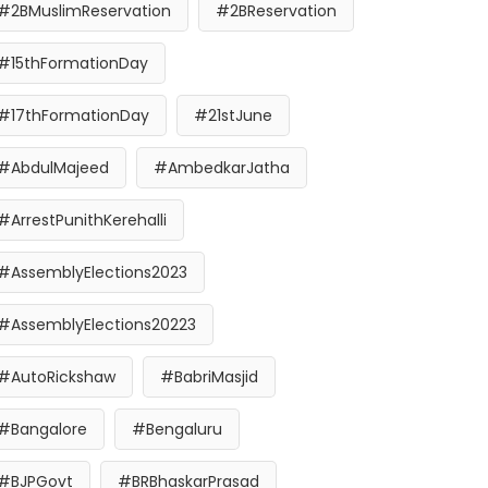
#2BMuslimReservation
#2BReservation
#15thFormationDay
#17thFormationDay
#21stJune
#AbdulMajeed
#AmbedkarJatha
#ArrestPunithKerehalli
#AssemblyElections2023
#AssemblyElections20223
#AutoRickshaw
#BabriMasjid
#Bangalore
#Bengaluru
#BJPGovt
#BRBhaskarPrasad