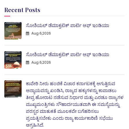
Recent Posts
ಸೋಶಿಯಲ್ ಡೆಮಾಕ್ರಟಿಕ್ ಪಾರ್ಟಿ ಆಫ್ ಇಂಡಿಯಾ
Aug 6,2026
ಸೋಶಿಯಲ್ ಡೆಮಾಕ್ರಟಿಕ್ ಪಾರ್ಟಿ ಆಫ್ ಇಂಡಿಯಾ
Aug 6,2026
ಕಾವೇರಿ ನೀರು ಹಂಚಿಕೆ ವಿಚಾರ ಕರ್ನಾಟಕಕ್ಕೆ ಆಗುತ್ತಿರುವ
ಅನ್ಯಾಯವನ್ನು ಖಂಡಿಸಿ, ರಾಜ್ಯದ ಹಕ್ಕುಗಳನ್ನು ಕಾಪಾಡಲು
ತೀವ್ರ ಹೋರಾಟ ನಡೆಸುವ ನಿರ್ಧಾರ ಮತ್ತು ಎರಡೂ ರಾಜ್ಯಗಳ
ಮುಖ್ಯಮಂತ್ರಿಗಳು ಸೌಹಾರ್ದಯುತವಾಗಿ ಈ ಸಮಸ್ಯೆಯನ್ನು
ಪರಸ್ಪರ ಮಾತುಕತೆ ಮೂಲಕವೇ ಬಗೆಹರಿಸಲು
ಪ್ರಯತ್ನಿಸಬೇಕು ಎಂದು ರಾಜ್ಯ ಕಾರ್ಯಕಾರಿಣಿ ಸಭೆಯು
ಆಗ್ರಹಿಸಿದೆ.