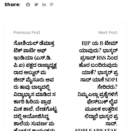
Share:
Previous Post
Next Post
ಸೋಶಿಯಲ್ ಡೆಮಾಕ್ರ
BJP ಯ B ಟೀಮ್
ಟಿಕ್ ಪಾರ್ಟಿ ಆಫ್
ಯಾವುದು? ಭಾಸ್ಕರ್
ಇಂಡಿಯಾ (ಎಸ್.ಡಿ.
ಪ್ರಸಾದ್ RSS ನಿಂದ
ಪಿ.ಐ) ಪಕ್ಷದ ರಾಜ್ಯಾಧ್ಯಕ್ಷ
ಹೊರ ಬಂದಿರುವುದು
ರಾದ ಅಬ್ದುಲ್ ಮ
ಯಾಕೆ? ಭಾಸ್ಕರ್ ಪ್ರ
ಜೀದ್ ಮೈಸೂರು ಅವ
ಸಾದ್ ಯಾಕೆ SDPI
ರು ತಾವು ಬಾಲ್ಯದಲ್ಲಿ
ಸೇರಿದರು?
ವಿದ್ಯಾಭ್ಯಾಸ ಮಾಡಿದ ಸ
ನಿಮ್ಮ ಎಲ್ಲಾ ಪ್ರಶ್ನೆಗಳಿಗೆ
ರ್ಕಾರಿ ಹಿರಿಯ ಪ್ರಾಥ
ಫೇಸ್‌ಬುಕ್ ಲೈವ
ಮಿಕ ಶಾಲೆ, ಬೇಡಗೊಟ್ಟ
ಮೂಲಕ ಉತ್ತರಿಸ
ದಲ್ಲಿ ಆಯೋಜಿಸಿದ್ದ
ಲಿದ್ದಾರೆ ಭಾಸ್ಕರ ಪ್ರ
ಶಾಲೆಯ ಸುವರ್ಣ ಮ
ಸಾದ್.
ಹೋತ್ಸವ ಕಾರ್ಯಕ್ರಮ
SDPI KARNATAK