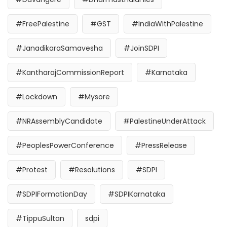
#FreePalestine
#GST
#IndiaWithPalestine
#JanadikaraSamavesha
#JoinSDPI
#KantharajCommissionReport
#Karnataka
#Lockdown
#Mysore
#NRAssemblyCandidate
#PalestineUnderAttack
#PeoplesPowerConference
#PressRelease
#Protest
#Resolutions
#SDPI
#SDPIFormationDay
#SDPIKarnataka
#TippuSultan
sdpi