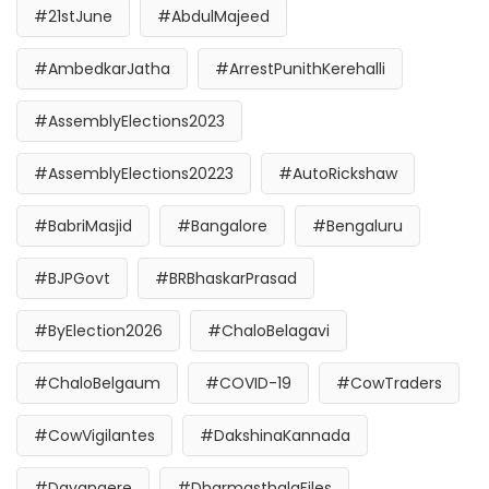
#21stJune
#AbdulMajeed
#AmbedkarJatha
#ArrestPunithKerehalli
#AssemblyElections2023
#AssemblyElections20223
#AutoRickshaw
#BabriMasjid
#Bangalore
#Bengaluru
#BJPGovt
#BRBhaskarPrasad
#ByElection2026
#ChaloBelagavi
#ChaloBelgaum
#COVID-19
#CowTraders
#CowVigilantes
#DakshinaKannada
#Davangere
#DharmasthalaFiles