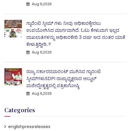
Aug 6,2026
ಗ್ಯಾರೆಂಟಿ ಸ್ಕೀಮ್ ಗಳು ನೀವು ಅಧಿಕಾರಕ್ಕೇರಲು
ಉಪಯೋಗಿಸಿದ ಮಾರ್ಗವಾಗಿದೆ. ಓಟು ಕೇಳುವಾಗ ಇಲ್ಲದ
ದಾಖಲಾತಿಗಳನ್ನು ಅಧಿಕಾರಕೇರಿ 3 ವರ್ಷ ಆದ ನಂತರ ಯಾಕೆ
ಕೇಳುತ್ತಿದ್ದೀರಿ..?
Aug 6,2026
ರಾಜ್ಯ ಸರ್ಕಾರದವಾರಂಟ್ ಮುಗಿಸಿದ ಗ್ಯಾರಂಟಿ
ಸ್ಕೀಮ್‌ಗಳುSDPI ರಾಜ್ಯಾಧ್ಯಕ್ಷರಾದ ಅಬ್ದುಲ್
ಮಜೀದ್ನೇತೃತ್ವದಲ್ಲಿ ಪತ್ರಿಕಾಗೋಷ್ಠಿ
Aug 6,2026
Categories
englishpressreleases