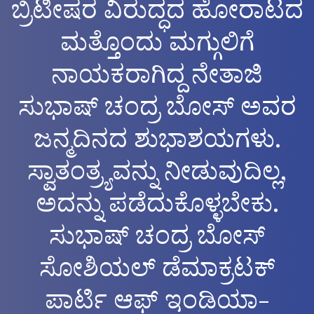
ಬ್ರಿಟೀಷರ ವಿರುದ್ಧದ ಹೋರಾಟದ
ಮತ್ತೊಂದು ಮಗ್ಗುಲಿಗೆ
ನಾಯಕರಾಗಿದ್ದ ನೇತಾಜಿ
ಸುಭಾಷ್ ಚಂದ್ರ ಬೋಸ್ ಅವರ
ಜನ್ಮದಿನದ ಶುಭಾಶಯಗಳು.
ಸ್ವಾತಂತ್ರ್ಯವನ್ನು ನೀಡುವುದಿಲ್ಲ,
ಅದನ್ನು ಪಡೆದುಕೊಳ್ಳಬೇಕು.
ಸುಭಾಷ್ ಚಂದ್ರ ಬೋಸ್
ಸೋಶಿಯಲ್‌ ಡೆಮಾಕ್ರಟಕ್
ಪಾರ್ಟಿ ಆಫ್ ಇಂಡಿಯಾ-