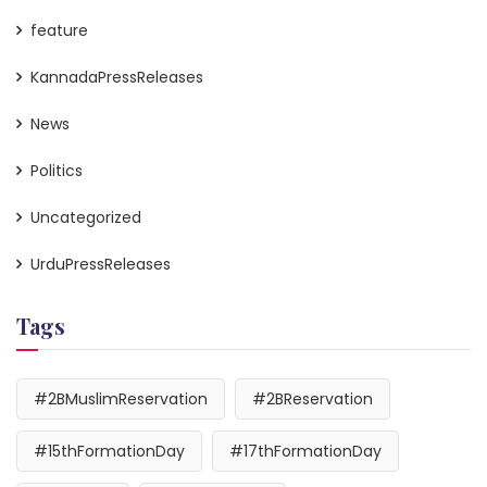
feature
KannadaPressReleases
News
Politics
Uncategorized
UrduPressReleases
Tags
#2BMuslimReservation
#2BReservation
#15thFormationDay
#17thFormationDay