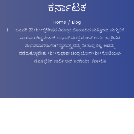
ಕರ್ನಾಟಕ
Home
Blog
ಜನವರಿ 23<br>ಬ್ರಿಟೀಷರ ವಿರುದ್ಧದ ಹೋರಾಟದ ಮತ್ತೊಂದು ಮಗ್ಗುಲಿಗೆ
ನಾಯಕರಾಗಿದ್ದ ನೇತಾಜಿ ಸುಭಾಷ್ ಚಂದ್ರ ಬೋಸ್ ಅವರ ಜನ್ಮದಿನದ
ಶುಭಾಶಯಗಳು.<br>ಸ್ವಾತಂತ್ರ್ಯವನ್ನು ನೀಡುವುದಿಲ್ಲ, ಅದನ್ನು
ಪಡೆದುಕೊಳ್ಳಬೇಕು.<br>ಸುಭಾಷ್ ಚಂದ್ರ ಬೋಸ್<br>ಸೋಶಿಯಲ್‌
ಡೆಮಾಕ್ರಟಕ್ ಪಾರ್ಟಿ ಆಫ್ ಇಂಡಿಯಾ-ಕರ್ನಾಟಕ