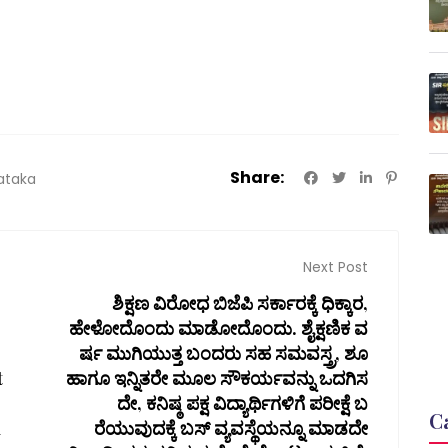
Share:
ataka
Next Post
ಶಿಕ್ಷಣ ವಿರೋಧ ಬಿಜೆಪಿ ಸರ್ಕಾರಕ್ಕೆ ಧಿಕ್ಕಾರ,
ಹೇಳೋದೊಂದು ಮಾಡೋದೊಂದು. ಶೈಕ್ಷಣಿಕ ವ
ರ್ಷ ಮುಗಿಯುತ್ತ ಬಂದರು ಸಹ ಸಮವಸ್ತ್ರ, ಶೂ
t
ಹಾಗೂ ಇನ್ನಿತರೇ ಮೂಲ ಸೌಕರ್ಯವನ್ನು ಒದಗಿಸ
ದೇ, ಕನಿಷ್ಠ ಪಕ್ಷ ವಿದ್ಯಾರ್ಥಿಗಳಿಗೆ ಪರೀಕ್ಷೆ ಬ
C
d
ರೆಯುವುದಕ್ಕೆ ಬಸ್ ವ್ಯವಸ್ಥೆಯನ್ನೂ ಮಾಡದೇ