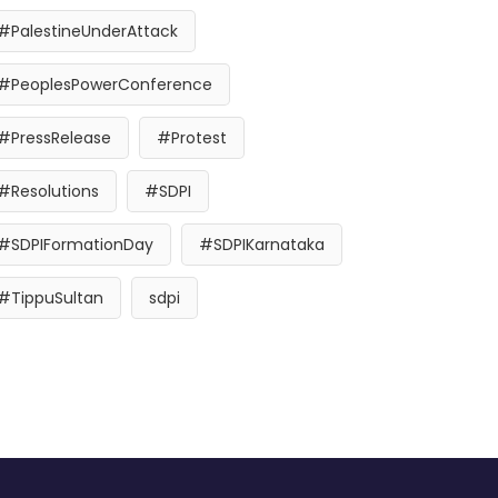
#PalestineUnderAttack
#PeoplesPowerConference
#PressRelease
#Protest
#Resolutions
#SDPI
#SDPIFormationDay
#SDPIKarnataka
#TippuSultan
sdpi