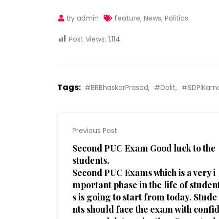
By admin
feature
,
News
,
Politics
Post Views:
1,114
Tags:
#BRBhaskarPrasad
#Dalit
#SDPIKarn
Previous Post
Second PUC Exam Good luck to the
students.
Second PUC Exams which is a very i
mportant phase in the life of studen
s is going to start from today. Stude
nts should face the exam with confi