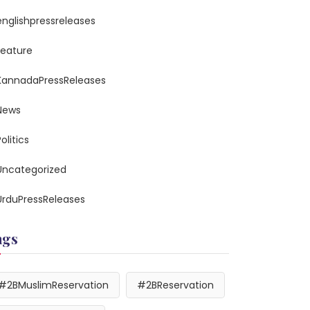
englishpressreleases
feature
KannadaPressReleases
News
olitics
Uncategorized
UrduPressReleases
ags
#2BMuslimReservation
#2BReservation