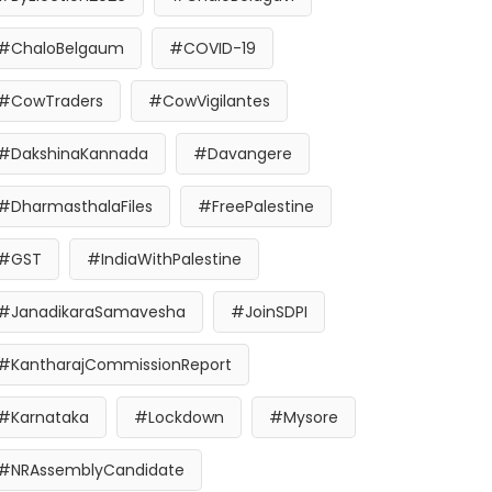
#ChaloBelgaum
#COVID-19
#CowTraders
#CowVigilantes
#DakshinaKannada
#Davangere
#DharmasthalaFiles
#FreePalestine
#GST
#IndiaWithPalestine
#JanadikaraSamavesha
#JoinSDPI
#KantharajCommissionReport
#Karnataka
#Lockdown
#Mysore
#NRAssemblyCandidate