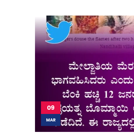
09
MAR