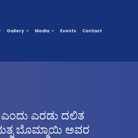
Gallery
Media
Events
Contact
ು ಎಂದು ಎರಡು ದಲಿತ
್ರಯತ್ನ ಬೊಮ್ಮಾಯಿ ಅವರ