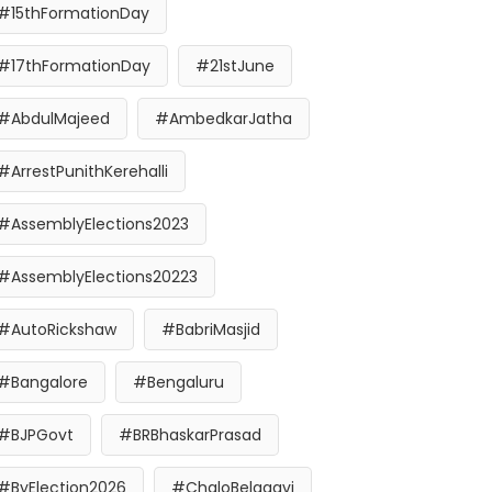
#15thFormationDay
#17thFormationDay
#21stJune
#AbdulMajeed
#AmbedkarJatha
#ArrestPunithKerehalli
#AssemblyElections2023
#AssemblyElections20223
#AutoRickshaw
#BabriMasjid
#Bangalore
#Bengaluru
#BJPGovt
#BRBhaskarPrasad
#ByElection2026
#ChaloBelagavi