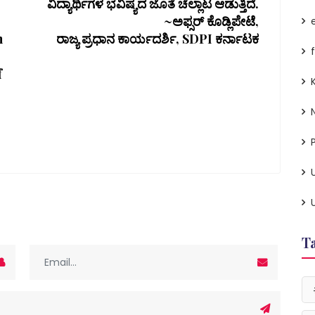
ವಿದ್ಯಾರ್ಥಿಗಳ ಭವಿಷ್ಯದ ಜೊತೆ ಚೆಲ್ಲಾಟ ಆಡುತ್ತಿದೆ.
~ಅಫ್ಸರ್ ಕೊಡ್ಲಿಪೇಟೆ,
h
ರಾಜ್ಯ ಪ್ರಧಾನ ಕಾರ್ಯದರ್ಶಿ, SDPI ಕರ್ನಾಟಕ
f
P
T