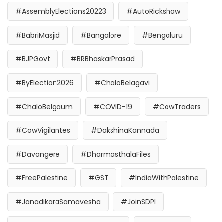
#AssemblyElections20223
#AutoRickshaw
#BabriMasjid
#Bangalore
#Bengaluru
#BJPGovt
#BRBhaskarPrasad
#ByElection2026
#ChaloBelagavi
#ChaloBelgaum
#COVID-19
#CowTraders
#CowVigilantes
#DakshinaKannada
#Davangere
#DharmasthalaFiles
#FreePalestine
#GST
#IndiaWithPalestine
#JanadikaraSamavesha
#JoinSDPI