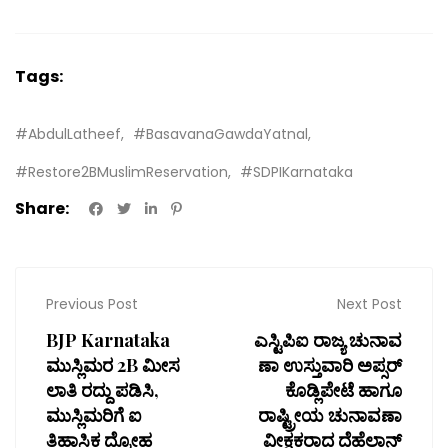
Tags:
#AbdulLatheef
#BasavanaGawdaYatnal
#Restore2BMuslimReservation
#SDPIKarnataka
Share:
Previous Post
Next Post
BJP Karnataka
ಎಸ್ಟಿಪಿಐ ರಾಜ್ಯ ಚುನಾವ
ಮುಸ್ಲಿಮರ 2B ಮೀಸ
ಣಾ ಉಸ್ತುವಾರಿ ಅಪ್ಸರ್
ಲಾತಿ ರದ್ದು ಪಡಿಸಿ,
ಕೊಡ್ಲಿಪೇಟೆ ಹಾಗೂ
ಮುಸ್ಲಿಮರಿಗೆ ಐ
ರಾಷ್ಟ್ರೀಯ ಚುನಾವಣಾ
ತಿಹಾಸಿಕ ದ್ರೋಹ
ವೀಕ್ಷಕರಾದ ದೆಹೆಲಾನ್