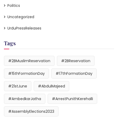
Politics
Uncategorized
UrduPressReleases
Tags
#2BMuslimReservation
#2BReservation
#15thFormationDay
#17thFormationDay
#21stJune
#AbdulMajeed
#AmbedkarJatha
#ArrestPunithKerehalli
#AssemblyElections2023