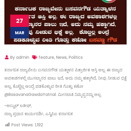
27
MAR
By admin
feature
,
News
,
Politics
ಕರ್ನಾಟಕ ರಾಜ್ಯವೇನು ಬಸವನಗೌಡ ಯತ್ನಾಳನ ಪಿತ್ರಾರ್ಜಿತ ಆಸ್ತಿ ಅಲ್ಲ. ಈ ರಾಜ್ಯದ
ಅವಕಾಶಗಳಲ್ಲಿ ಮುಸಲ್ಮಾನರ ಪಾಲು ಇದೆ, ಅದು ನಮ್ಮ ಹಕ್ಕಾಗಿದೆ, ನೀವು ನೀಡುವ ಭಿಕ್ಷೆ
ಅಲ್ಲ, ಕೊಟ್ಟಿಲ್ಲ ಅಂದ್ರೆ ಪಡಕೊಳ್ಳುವ ರೀತಿ ಗೊತ್ತು ಕಣೋ
@BasavanaGawdaYatnal. ಮೀಸಲಾತಿ ನಿಮ್ಮಪ್ಪನದ್ದು ಅಲ್ಲ.
~ಅಬ್ದುಲ್ ಲತೀಫ್,
ರಾಜ್ಯ ಪ್ರಧಾನ ಕಾರ್ಯದರ್ಶಿ, ಎಸ್ಡಿಪಿಐ ಕರ್ನಾಟಕ
Post Views:
1,192