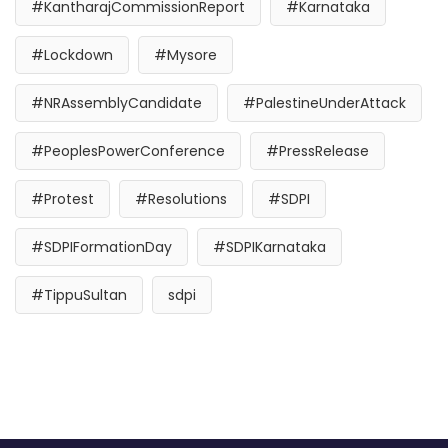
#KantharajCommissionReport
#Karnataka
#Lockdown
#Mysore
#NRAssemblyCandidate
#PalestineUnderAttack
#PeoplesPowerConference
#PressRelease
#Protest
#Resolutions
#SDPI
#SDPIFormationDay
#SDPIKarnataka
#TippuSultan
sdpi