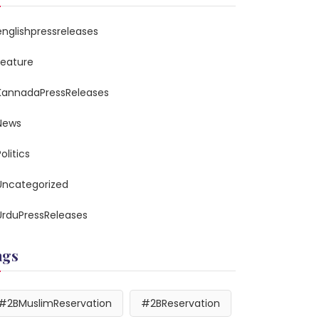
englishpressreleases
feature
KannadaPressReleases
News
olitics
Uncategorized
UrduPressReleases
ags
#2BMuslimReservation
#2BReservation