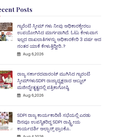
ecent Posts
ಗ್ಯಾರೆಂಟಿ ಸ್ಕೀಮ್ ಗಳು ನೀವು ಅಧಿಕಾರಕ್ಕೇರಲು
ಉಪಯೋಗಿಸಿದ ಮಾರ್ಗವಾಗಿದೆ. ಓಟು ಕೇಳುವಾಗ
ಇಲ್ಲದ ದಾಖಲಾತಿಗಳನ್ನು ಅಧಿಕಾರಕೇರಿ 3 ವರ್ಷ ಆದ
ನಂತರ ಯಾಕೆ ಕೇಳುತ್ತಿದ್ದೀರಿ..?
Aug 6,2026
ರಾಜ್ಯ ಸರ್ಕಾರದವಾರಂಟ್ ಮುಗಿಸಿದ ಗ್ಯಾರಂಟಿ
ಸ್ಕೀಮ್‌ಗಳುSDPI ರಾಜ್ಯಾಧ್ಯಕ್ಷರಾದ ಅಬ್ದುಲ್
ಮಜೀದ್ನೇತೃತ್ವದಲ್ಲಿ ಪತ್ರಿಕಾಗೋಷ್ಠಿ
Aug 6,2026
SDPI ರಾಜ್ಯ ಕಾರ್ಯಕಾರಿಣಿ ಸಭೆಯಲ್ಲಿ ಎರಡು
ದಿನವೂ ಉಪಸ್ಥಿತರಿದ್ದ SDPI ರಾಷ್ಟ್ರೀಯ
ಕಾರ್ಯದರ್ಶಿ ಅಲ್ಫಾನ್ಸ್ ಫ್ರಾಂಕೊ..
Aug 4,2026