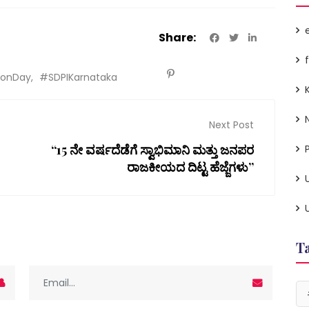
Share:
ionDay
#SDPIKarnataka
Next Post
“15 ನೇ ವರ್ಷದೆಡೆಗೆ ಸ್ವಾಭಿಮಾನಿ ಮತ್ತು ಜನಪರ
P
ರಾಜಕೀಯದ ದಿಟ್ಟ ಹೆಜ್ಜೆಗಳು”
T