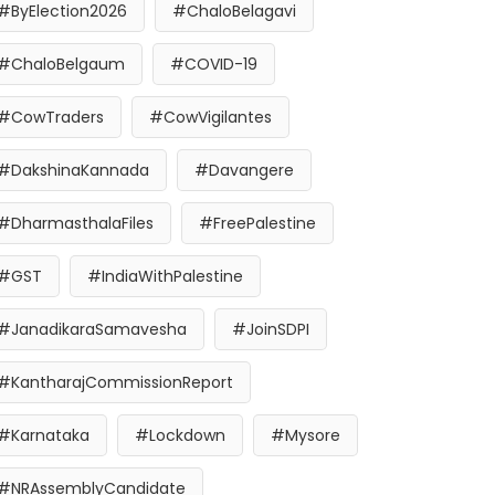
#ByElection2026
#ChaloBelagavi
#ChaloBelgaum
#COVID-19
#CowTraders
#CowVigilantes
#DakshinaKannada
#Davangere
#DharmasthalaFiles
#FreePalestine
#GST
#IndiaWithPalestine
#JanadikaraSamavesha
#JoinSDPI
#KantharajCommissionReport
#Karnataka
#Lockdown
#Mysore
#NRAssemblyCandidate