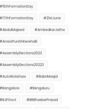
#15thFormationDay
#17thFormationDay
#21stJune
#AbdulMajeed
#AmbedkarJatha
#ArrestPunithKerehalli
#AssemblyElections2023
#AssemblyElections20223
#AutoRickshaw
#BabriMasjid
#Bangalore
#Bengaluru
#BJPGovt
#BRBhaskarPrasad