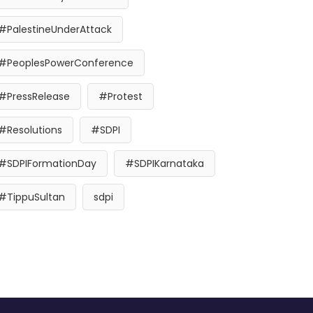
#PalestineUnderAttack
#PeoplesPowerConference
#PressRelease
#Protest
#Resolutions
#SDPI
#SDPIFormationDay
#SDPIKarnataka
#TippuSultan
sdpi