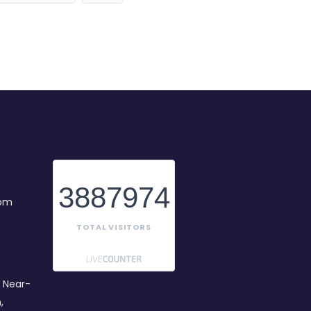
3887974
com
TOTAL VISITORS
 Near-
,