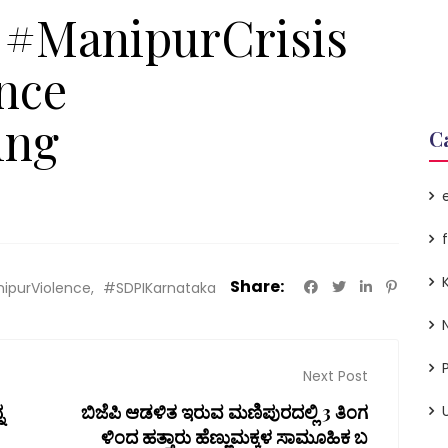
 #ManipurCrisis
nce
ing
C
Share:
ipurViolence
#SDPIKarnataka
P
Next Post
ನ
ಬಿಜೆಪಿ ಆಡಳಿತ ಇರುವ ಮಣಿಪುರದಲ್ಲಿ 3 ತಿಂಗ
ಳಿಂದ ಹತ್ತಾರು ಹೆಣ್ಣುಮಕ್ಕಳ ಸಾಮೂಹಿಕ ಬ