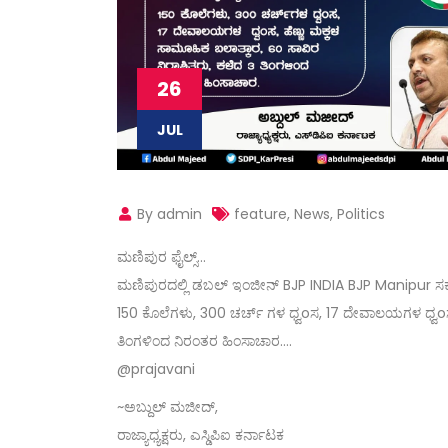
26
JUL
By admin
feature
,
News
,
Politics
ಮಣಿಪುರ ಫೈಲ್ಸ್…
ಮಣಿಪುರದಲ್ಲಿ ಡಬಲ್ ಇಂಜೀನ್ BJP INDIA BJP Manipur ಸರ್ಕ
150 ಕೊಲೆಗಳು, 300 ಚರ್ಚ್ ಗಳ ಧ್ವoಸ, 17 ದೇವಾಲಯಗಳ ಧ್ವoಸ, ಹ
ತಿಂಗಳಿಂದ ನಿರಂತರ ಹಿಂಸಾಚಾರ….
@prajavani
~ಅಬ್ದುಲ್ ಮಜೀದ್,
ರಾಜ್ಯಾಧ್ಯಕ್ಷರು, ಎಸ್ಡಿಪಿಐ ಕರ್ನಾಟಕ