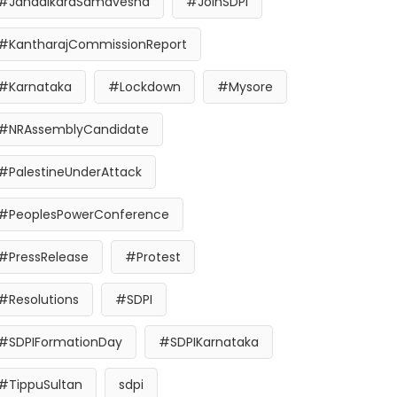
#JanadikaraSamavesha
#JoinSDPI
#KantharajCommissionReport
#Karnataka
#Lockdown
#Mysore
#NRAssemblyCandidate
#PalestineUnderAttack
#PeoplesPowerConference
#PressRelease
#Protest
#Resolutions
#SDPI
#SDPIFormationDay
#SDPIKarnataka
#TippuSultan
sdpi