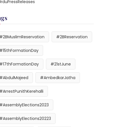
UrduPressReleases
ags
#2BMuslimReservation
#2BReservation
#15thFormationDay
#17thFormationDay
#21stJune
#AbdulMajeed
#AmbedkarJatha
#ArrestPunithKerehalli
#AssemblyElections2023
#AssemblyElections20223