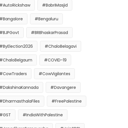
#AutoRickshaw
#BabriMasjid
#Bangalore
#Bengaluru
#BJPGovt
#BRBhaskarPrasad
#ByElection2026
#ChaloBelagavi
#ChaloBelgaum
#COVID-19
#CowTraders
#CowVigilantes
#DakshinaKannada
#Davangere
#DharmasthalaFiles
#FreePalestine
#GST
#IndiaWithPalestine