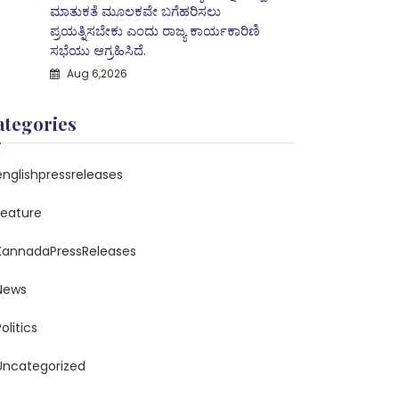
ಮಾತುಕತೆ ಮೂಲಕವೇ ಬಗೆಹರಿಸಲು
ಪ್ರಯತ್ನಿಸಬೇಕು ಎಂದು ರಾಜ್ಯ ಕಾರ್ಯಕಾರಿಣಿ
ಸಭೆಯು ಆಗ್ರಹಿಸಿದೆ.
Aug 6,2026
ategories
englishpressreleases
feature
KannadaPressReleases
News
olitics
Uncategorized