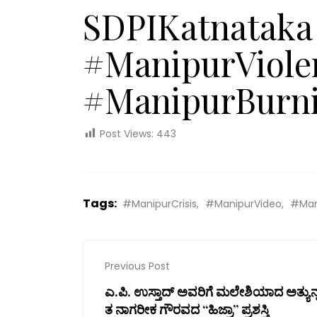
SDPIKatnataka
#ManipurViole
#ManipurBurn
Post Views:
443
Tags:
#ManipurCrisis
#ManipurVideo
#Man
Previous Post
ಎ.ಪಿ. ಉಸ್ತಾದ್ ಅವರಿಗೆ ಮಲೇಶಿಯಾದ ಅತ್ಯುನ್
ತ ನಾಗರೀಕ ಗೌರವದ “ಹಿಜ್ರಾ” ಪ್ರಶಸ್ತಿ