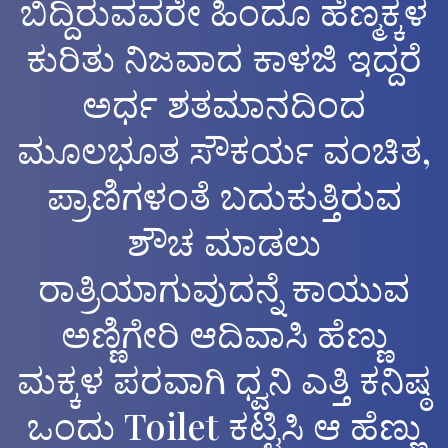
ಬಿದ್ದಿರುವವರೇ ಹಿಂದೂ ಹೆಣ್ಮಕ್ಕಳ
ಕುರಿತು ನಿಜವಾದ ಕಾಳಜಿ ಇದ್ದರೆ
ಅರ್ಧ ಶತಮಾನದಿಂದ
ಮೂಲಭೂತ ಸೌಕರ್ಯ ವಂಚಿತ,
ಪ್ರಾಣಿಗಳಂತೆ ಬದುಕುತ್ತಿರುವ
ಶೌಚ ಮಾಡಲು
ರಾತ್ರಿಯಾಗುವುದನ್ನೆ ಕಾಯುವ
ಅಣ್ಣಿಗೇರಿ ಆದಿವಾಸಿ ಹೆಣ್ಣು
ಮಕ್ಕಳ ಪರವಾಗಿ ಧ್ವನಿ ಎತ್ತಿ ಕನಿಷ್ಠ
ಒಂದು Toilet ಕಟ್ಟಿಸಿ ಆ ಹೆಣ್ಣು