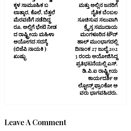
ಕ್ಕಳ ಸಾಮೂಹಿಕ ಬ
ಮತ್ತು ಅಲ್ಲಿನ ಜನರಿಗೆ
ಲಾತ್ಕಾರ, ಕೊಲೆ, ಬೆತ್ತಲೆ
ನೈತಿಕ ಬೆಂಬಲ
ಮೆರವಣಿಗೆ ನಡೆದಿದ್ದ
ಸೂಚಿಸುವ ಸಲುವಾಗಿ
ರೂ, ಅಲ್ಲಿಗೆ ಭೇಟಿ ನೀಡ
ಕ್ರೈಸ್ತ ಸಮುದಾಯ
ದ ರಾಷ್ಟ್ರೀಯ ಮಹಿಳಾ
ಮಂಗಳೂರಿನ ಟೌನ್
ಆಯೋಗದ ಸದಸ್ಯೆ
ಹಾಲ್ ಮುಂಭಾಗದಲ್ಲಿ
(ಬಿಜೆಪಿ ನಾಯಕಿ )
ದಿನಾಂಕ 27 ಜುಲೈ 202
ಖುಷ್ಬು
3 ರಂದು ಆಯೋಜಿಸಿದ್ದ
ಪ್ರತಿಭಟನೆಯಲ್ಲಿ ಎಸ್.
ಡಿ.ಪಿ.ಐ ರಾಷ್ಟ್ರೀಯ
ಕಾರ್ಯದರ್ಶಿ ಆ
ಲ್ಫೋನ್ಸ್ ಫ್ರಾಂಕೋ ಅ
ವರು ಭಾಗವಹಿದರು.
Leave A Comment