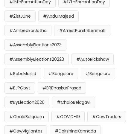
#15thFormationDay
#17thFormationDay
#21stJune
#AbdulMajeed
#AmbedkarJatha
#ArrestPunithKerehalli
#AssemblyElections2023
#AssemblyElections20223
#AutoRickshaw
#BabriMasjid
#Bangalore
#Bengaluru
#BJPGovt
#BRBhaskarPrasad
#ByElection2026
#ChaloBelagavi
#ChaloBelgaum
#COVID-19
#CowTraders
#CowVigilantes
#DakshinaKannada