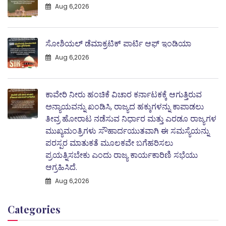
Aug 6,2026
ಸೋಶಿಯಲ್ ಡೆಮಾಕ್ರಟಿಕ್ ಪಾರ್ಟಿ ಆಫ್ ಇಂಡಿಯಾ
Aug 6,2026
ಕಾವೇರಿ ನೀರು ಹಂಚಿಕೆ ವಿಚಾರ ಕರ್ನಾಟಕಕ್ಕೆ ಆಗುತ್ತಿರುವ
ಅನ್ಯಾಯವನ್ನು ಖಂಡಿಸಿ, ರಾಜ್ಯದ ಹಕ್ಕುಗಳನ್ನು ಕಾಪಾಡಲು
ತೀವ್ರ ಹೋರಾಟ ನಡೆಸುವ ನಿರ್ಧಾರ ಮತ್ತು ಎರಡೂ ರಾಜ್ಯಗಳ
ಮುಖ್ಯಮಂತ್ರಿಗಳು ಸೌಹಾರ್ದಯುತವಾಗಿ ಈ ಸಮಸ್ಯೆಯನ್ನು
ಪರಸ್ಪರ ಮಾತುಕತೆ ಮೂಲಕವೇ ಬಗೆಹರಿಸಲು
ಪ್ರಯತ್ನಿಸಬೇಕು ಎಂದು ರಾಜ್ಯ ಕಾರ್ಯಕಾರಿಣಿ ಸಭೆಯು
ಆಗ್ರಹಿಸಿದೆ.
Aug 6,2026
Categories