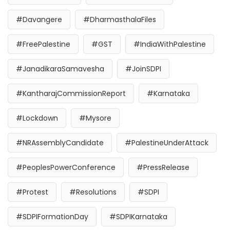
#Davangere
#DharmasthalaFiles
#FreePalestine
#GST
#IndiaWithPalestine
#JanadikaraSamavesha
#JoinSDPI
#KantharajCommissionReport
#Karnataka
#Lockdown
#Mysore
#NRAssemblyCandidate
#PalestineUnderAttack
#PeoplesPowerConference
#PressRelease
#Protest
#Resolutions
#SDPI
#SDPIFormationDay
#SDPIKarnataka