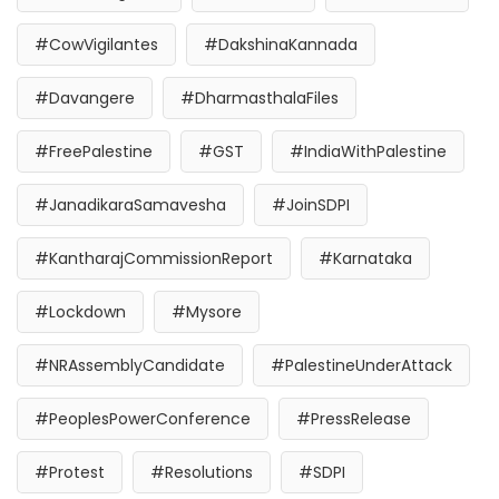
#CowVigilantes
#DakshinaKannada
#Davangere
#DharmasthalaFiles
#FreePalestine
#GST
#IndiaWithPalestine
#JanadikaraSamavesha
#JoinSDPI
#KantharajCommissionReport
#Karnataka
#Lockdown
#Mysore
#NRAssemblyCandidate
#PalestineUnderAttack
#PeoplesPowerConference
#PressRelease
#Protest
#Resolutions
#SDPI