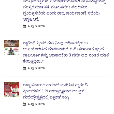
ಮುಖ್ಯಮಂತ್ರಿಗಳು ಸೌಹಾರ್ದಯುತವಾಗಿ ಈ ಸಮಸ್ಯೆಯನ್ನು
ಪರಸ್ಪರ ಮಾತುಕತೆ ಮೂಲಕವೇ ಬಗೆಹರಿಸಲು
ಪ್ರಯತ್ನಿಸಬೇಕು ಎಂದು ರಾಜ್ಯ ಕಾರ್ಯಕಾರಿಣಿ ಸಭೆಯು
ಆಗ್ರಹಿಸಿದೆ.
Aug 6,2026
ಗ್ಯಾರೆಂಟಿ ಸ್ಕೀಮ್ ಗಳು ನೀವು ಅಧಿಕಾರಕ್ಕೇರಲು
ಉಪಯೋಗಿಸಿದ ಮಾರ್ಗವಾಗಿದೆ. ಓಟು ಕೇಳುವಾಗ ಇಲ್ಲದ
ದಾಖಲಾತಿಗಳನ್ನು ಅಧಿಕಾರಕೇರಿ 3 ವರ್ಷ ಆದ ನಂತರ ಯಾಕೆ
ಕೇಳುತ್ತಿದ್ದೀರಿ..?
Aug 6,2026
ರಾಜ್ಯ ಸರ್ಕಾರದವಾರಂಟ್ ಮುಗಿಸಿದ ಗ್ಯಾರಂಟಿ
ಸ್ಕೀಮ್‌ಗಳುSDPI ರಾಜ್ಯಾಧ್ಯಕ್ಷರಾದ ಅಬ್ದುಲ್
ಮಜೀದ್ನೇತೃತ್ವದಲ್ಲಿ ಪತ್ರಿಕಾಗೋಷ್ಠಿ
Aug 6,2026