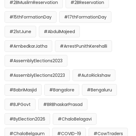
#2BMuslimReservation
#2BReservation
#15thFormationDay
#17thFormationDay
#21stJune
#AbdulMajeed
#AmbedkarJatha
#ArrestPunithKerehalli
#AssemblyElections2023
#AssemblyElections20223
#AutoRickshaw
#BabriMasjid
#Bangalore
#Bengaluru
#BJPGovt
#BRBhaskarPrasad
#ByElection2026
#ChaloBelagavi
#ChaloBelgaum
#COVID-19
#CowTraders