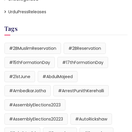
UrduPressReleases
Tags
#2BMuslimReservation
#2BReservation
#15thFormationDay
#17thFormationDay
#21stJune
#AbdulMajeed
#AmbedkarJatha
#ArrestPunithKerehalli
#AssemblyElections2023
#AssemblyElections20223
#AutoRickshaw