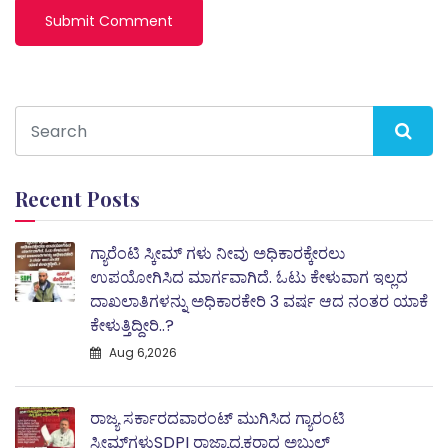
Recent Posts
ಗ್ಯಾರೆಂಟಿ ಸ್ಕೀಮ್ ಗಳು ನೀವು ಅಧಿಕಾರಕ್ಕೇರಲು
ಉಪಯೋಗಿಸಿದ ಮಾರ್ಗವಾಗಿದೆ. ಓಟು ಕೇಳುವಾಗ ಇಲ್ಲದ
ದಾಖಲಾತಿಗಳನ್ನು ಅಧಿಕಾರಕೇರಿ 3 ವರ್ಷ ಆದ ನಂತರ ಯಾಕೆ
ಕೇಳುತ್ತಿದ್ದೀರಿ..?
Aug 6,2026
ರಾಜ್ಯ ಸರ್ಕಾರದವಾರಂಟ್ ಮುಗಿಸಿದ ಗ್ಯಾರಂಟಿ
ಸ್ಕೀಮ್‌ಗಳುSDPI ರಾಜ್ಯಾಧ್ಯಕ್ಷರಾದ ಅಬ್ದುಲ್