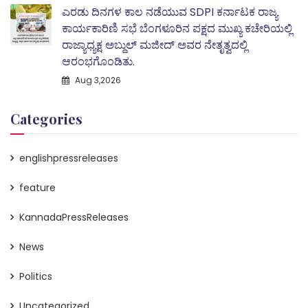
ಎರಡು ದಿನಗಳ ಕಾಲ ನಡೆಯುವ SDPI ಕರ್ನಾಟಕ ರಾಜ್ಯ
ಕಾರ್ಯಕಾರಿಣಿ ಸಭೆ ಬೆಂಗಳೂರಿನ ಪಕ್ಷದ ಮುಖ್ಯ ಕಚೇರಿಯಲ್ಲಿ
ರಾಜ್ಯಾಧ್ಯಕ್ಷ ಅಬ್ದುಲ್‌ ಮಜೀದ್ ಅವರ ನೇತೃತ್ವದಲ್ಲಿ
ಆರಂಭಗೊಂಡಿತು.
Aug 3,2026
Categories
englishpressreleases
feature
KannadaPressReleases
News
Politics
Uncategorized