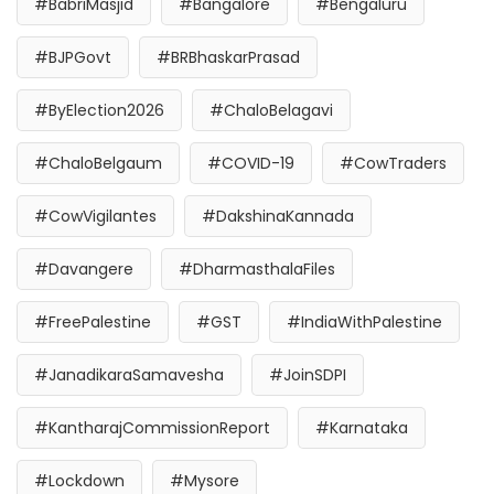
#BabriMasjid
#Bangalore
#Bengaluru
#BJPGovt
#BRBhaskarPrasad
#ByElection2026
#ChaloBelagavi
#ChaloBelgaum
#COVID-19
#CowTraders
#CowVigilantes
#DakshinaKannada
#Davangere
#DharmasthalaFiles
#FreePalestine
#GST
#IndiaWithPalestine
#JanadikaraSamavesha
#JoinSDPI
#KantharajCommissionReport
#Karnataka
#Lockdown
#Mysore