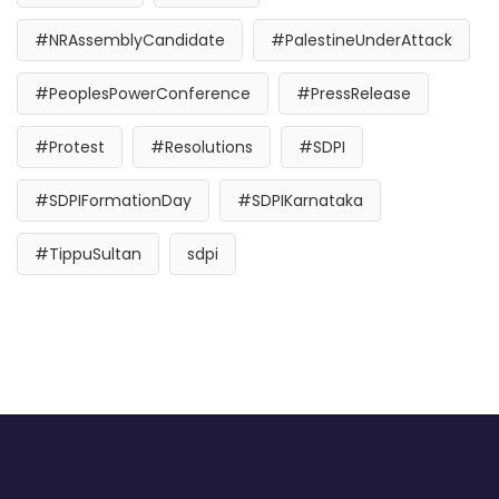
#NRAssemblyCandidate
#PalestineUnderAttack
#PeoplesPowerConference
#PressRelease
#Protest
#Resolutions
#SDPI
#SDPIFormationDay
#SDPIKarnataka
#TippuSultan
sdpi