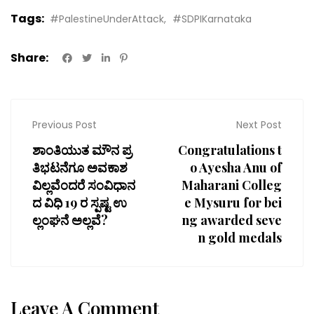
Tags:
#PalestineUnderAttack
#SDPIKarnataka
Share:
Previous Post
Next Post
ಶಾಂತಿಯುತ ಮೌನ ಪ್ರ
Congratulations t
ತಿಭಟನೆಗೂ ಅವಕಾಶ
o Ayesha Anu of
ವಿಲ್ಲವೆಂದರೆ ಸಂವಿಧಾನ
Maharani Colleg
ದ ವಿಧಿ 19 ರ ಸ್ಪಷ್ಟ ಉ
e Mysuru for bei
ಲ್ಲಂಘನೆ ಅಲ್ಲವೆ?
ng awarded seve
n gold medals
Leave A Comment