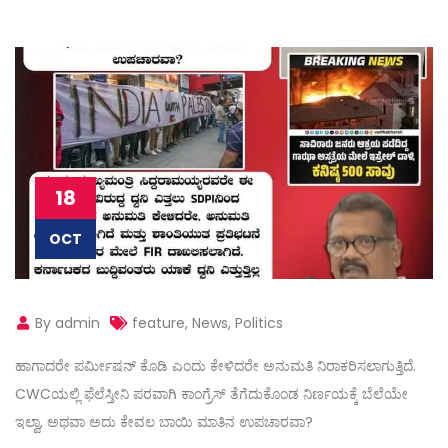
18
OCT
By admin
feature
,
News
,
Politics
ಹಾಗಾದರೇ ಪರ್ಮೀಷನ್ ಕೊಡಿ ಎಂದು ಕೇಳಿದರೇ ಅನುಮತಿ ನಿರಾಕರಿಸಲಾಗುತ್ತಿದೆ.
CWCಯಲ್ಲಿ ಫೆಲೆಸ್ತೀನಿ ಪರವಾಗಿ ಕಾಂಗ್ರೆಸ್‌ ತೆಗೆದುಕೊಂಡ ನಿರ್ಣಯಕ್ಕೆ ಬೆಲೆಯೇ
ಇಲ್ವಾ, ಅಥವಾ ಅದು ಕೇವಲ ಬಾಯಿ ಮಾತಿನ ಉಪಚಾರವಾ?