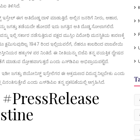
ಐ ತಿಳಿಸಿದೆ.
ಇಸ್ರೇಲ್ ಈಗ ಅತಿದೊಡ್ಡ ದಾಳಿ ಮಾಡುತ್ತಿದೆ. ಅಲ್ಲಿನ ಜನರಿಗೆ ನೀರು, ಆಹಾರ,
ೆ. ಇದನ್ನು ಜಗತ್ತು ತಡೆಯದೇ ಹೋದರೆ ಇದು ಜಗತ್ತಿನ ಅತಿ ದೊಡ್ಡ ಸೋಲಾಗಲಿದೆ.
P
ು ಇಲ್ಲಿ ಸರ್ಕಾರ ನಡೆಸುತ್ತಿರುವ ಪಕ್ಷದ ಮುಸ್ಲಿಂ ವಿರೋಧಿ ಮನಸ್ಥಿತಿಯ ಕಾರಣಕ್ಕೆ
ಂದೂ ಕ್ಷಮಿಸುವುದಿಲ್ಲ. 1947 ರಿಂದ ಇಲ್ಲಿಯವರೆಗೆ, ನೆಹರೂ ಕಾಲದಿಂದ ವಾಜಪೇಯಿ
ಿಯರ ಹಕ್ಕುಗಳ ಪರ ನಿಂತಿದೆ. ಈ ನೀತಿಯನ್ನು ಬಿಜೆಪಿ ತನ್ನ ವಯಕ್ತಿಕ ದ್ವೇಷದ
ಮಾಡುವ ದ್ರೋಹವಾಗುತ್ತದೆ ಎಂದು ಎಸ್‌ಡಿಪಿಐ ಅಭಿಪ್ರಾಯಪಟ್ಟಿದೆ.
ೀ ಜಗತ್ತು ಜಿಯೋನಿಸ್ಟ್ ಇಸ್ರೇಲಿಗರ ಈ ಆಕ್ರಮಣದ ವಿರುದ್ಧ ನಿಲ್ಲಬೇಕು ಎಂದು
T
ಂತಿಸುತ್ತೇವೆ ಎಂದು ಎಸ್‌ಡಿಪಿಐ ತನ್ನ ಪ್ರಕಟಣೆಯಲ್ಲಿ ಆಗ್ರಹಿಸಿದೆ.
 #PressRelease
stine