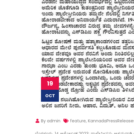
19
OCT
By admin
feature
,
KannadaPressRelease
ಬೆಂಗಳೂರು, 14 ಅಕ್ಟೋಬರ್ 2023: ಪ್ಯಾಲೇಸ್ತೀನನ್ನು ಅಕ್ರಮವಾಗಿ