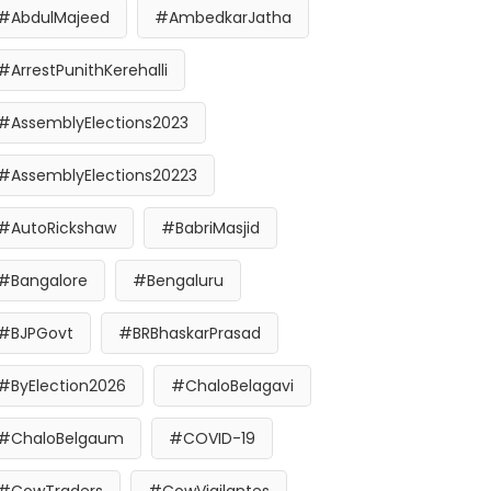
#AbdulMajeed
#AmbedkarJatha
#ArrestPunithKerehalli
#AssemblyElections2023
#AssemblyElections20223
#AutoRickshaw
#BabriMasjid
#Bangalore
#Bengaluru
#BJPGovt
#BRBhaskarPrasad
#ByElection2026
#ChaloBelagavi
#ChaloBelgaum
#COVID-19