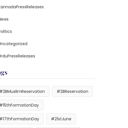
KannadaPressReleases
News
olitics
Uncategorized
UrduPressReleases
ags
#2BMuslimReservation
#2BReservation
#15thFormationDay
#17thFormationDay
#21stJune