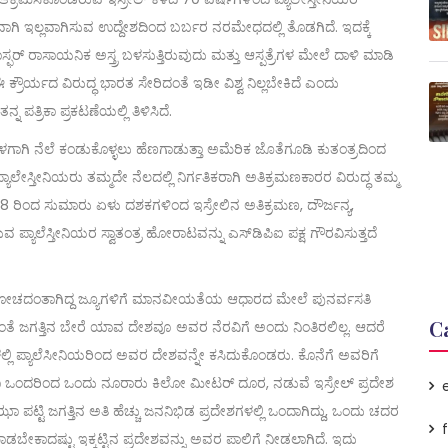
ವಾಗಿ ಇಲ್ಲವಾಗಿಸುವ ಉದ್ದೇಶದಿಂದ ಬರ್ಬರ ನರಮೇಧದಲ್ಲಿ ತೊಡಗಿದೆ. ಇದಕ್ಕೆ
್ಫರ್ ರಾಸಾಯನಿಕ ಅಸ್ತ್ರ ಬಳಸುತ್ತಿರುವುದು ಮತ್ತು ಆಸ್ಪತ್ರೆಗಳ ಮೇಲೆ ದಾಳಿ ಮಾಡಿ
್ರೌರ್ಯದ ವಿರುದ್ಧ ಭಾರತ ಸೇರಿದಂತೆ ಇಡೀ ವಿಶ್ವ ನಿಲ್ಲಬೇಕಿದೆ ಎಂದು
ಪತ್ರಿಕಾ ಪ್ರಕಟಣೆಯಲ್ಲಿ ತಿಳಿಸಿದೆ.
ಾಗಿ ನೆಲೆ ಕಂಡುಕೊಳ್ಳಲು ಹೆಣಗಾಡುತ್ತಾ ಅಮೆರಿಕ ಜೊತೆಗೂಡಿ ಕುತಂತ್ರದಿಂದ
ಾಲೇಸ್ತೀನಿಯರು ತಮ್ಮದೇ ನೆಲದಲ್ಲಿ ನಿರ್ಗತಿಕರಾಗಿ ಅತಿಕ್ರಮಣಕಾರರ ವಿರುದ್ಧ ತಮ್ಮ
948 ರಿಂದ ಸುಮಾರು ಏಳು ದಶಕಗಳಿಂದ ಇಸ್ರೇಲಿನ ಅತಿಕ್ರಮಣ, ದೌರ್ಜನ್ಯ,
ವ ಪ್ಯಾಲೆಸ್ತೀನಿಯರ ಸ್ವಾತಂತ್ರ ಹೋರಾಟವನ್ನು ಎಸ್‌ಡಿಪಿಐ ಪಕ್ಷ ಗೌರವಿಸುತ್ತದೆ
್ಕು ತೋಚದಂತಾಗಿದ್ದ ಜ್ಯೂಗಳಿಗೆ ಮಾನವೀಯತೆಯ ಆಧಾರದ ಮೇಲೆ ಪುನರ್ವಸತಿ
C
ಿದಂತೆ ಜಗತ್ತಿನ ಬೇರೆ ಯಾವ ದೇಶವೂ ಅವರ ನೆರವಿಗೆ ಅಂದು ನಿಂತಿರಲಿಲ್ಲ. ಆದರೆ
ಲ್ಲಿ ಪ್ಯಾಲೆಸೀನಿಯರಿಂದ ಅವರ ದೇಶವನ್ನೇ ಕಸಿದುಕೊಂಡರು. ಕೊನೆಗೆ ಅವರಿಗೆ
ದೂ ಒಂದರಿಂದ ಒಂದು ನೂರಾರು ಕಿಲೋ ಮೀಟರ್ ದೂರ, ನಡುವೆ ಇಸ್ರೇಲ್ ಪ್ರದೇಶ
 ಪಟ್ಟಿ ಜಗತ್ತಿನ ಅತಿ ಹೆಚ್ಚು ಜನನಿಭಿಡ ಪ್ರದೇಶಗಳಲ್ಲಿ ಒಂದಾಗಿದ್ದು, ಒಂದು ಚದರ
ಬೇಕಾದಷ್ಟು ಇಕ್ಕಟ್ಟಿನ ಪ್ರದೇಶವನ್ನು ಅವರ ಪಾಲಿಗೆ ನೀಡಲಾಗಿದೆ. ಇದು