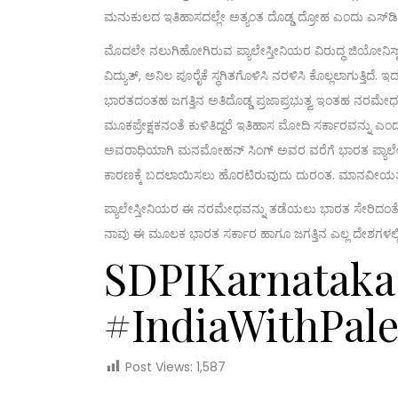
ಮನುಕುಲದ ಇತಿಹಾಸದಲ್ಲೇ ಅತ್ಯಂತ ದೊಡ್ಡ ದ್ರೋಹ ಎಂದು ಎಸ್‌ಡಿಪಿ
ಮೊದಲೇ ನಲುಗಿಹೋಗಿರುವ ಪ್ಯಾಲೇಸ್ತೀನಿಯರ ವಿರುದ್ಧ ಜಿಯೋನಿಸ್ಟ್ 
ವಿದ್ಯುತ್, ಅನಿಲ ಪೂರೈಕೆ ಸ್ಥಗಿತಗೊಳಿಸಿ ನರಳಿಸಿ ಕೊಲ್ಲಲಾಗುತ್ತಿದ
ಭಾರತದಂತಹ ಜಗತ್ತಿನ ಅತಿದೊಡ್ಡ ಪ್ರಜಾಪ್ರಭುತ್ವ ಇಂತಹ ನರಮೇಧವನ್ನ
ಮೂಕಪ್ರೇಕ್ಷಕನಂತೆ ಕುಳಿತಿದ್ದರೆ ಇತಿಹಾಸ ಮೋದಿ ಸರ್ಕಾರವನ್ನು ಎ
ಅವರಾಧಿಯಾಗಿ ಮನಮೋಹನ್ ಸಿಂಗ್ ಅವರ ವರೆಗೆ ಭಾರತ ಪ್ಯಾಲೇಸ್ತೀನ
ಕಾರಣಕ್ಕೆ ಬದಲಾಯಿಸಲು ಹೊರಟಿರುವುದು ದುರಂತ. ಮಾನವೀಯತೆಗೆ 
ಪ್ಯಾಲೇಸ್ತೀನಿಯರ ಈ ನರಮೇಧವನ್ನು ತಡೆಯಲು ಭಾರತ ಸೇರಿದಂತೆ ಇಡ
ನಾವು ಈ ಮೂಲಕ ಭಾರತ ಸರ್ಕಾರ ಹಾಗೂ ಜಗತ್ತಿನ ಎಲ್ಲ ದೇಶಗಳಲ್ಲಿ ವಿನ
SDPIKarnataka
#IndiaWithPale
Post Views:
1,587