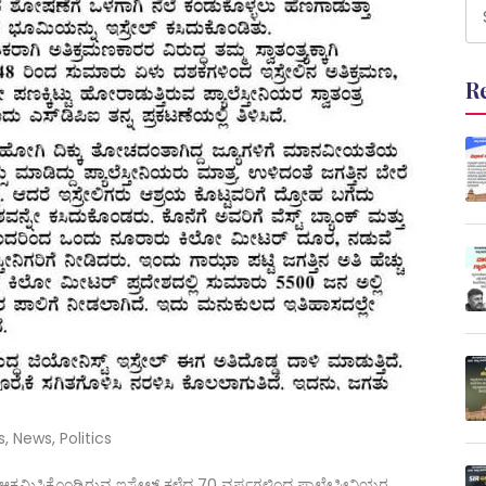
R
s
,
News
,
Politics
 ಆಕ್ರಮಿಸಿಕೊಂಡಿರುವ ಇಸ್ರೇಲ್ ಕಳೆದ 70 ವರ್ಷಗಳಿಂದ ಪ್ಯಾಲೇಸ್ತೀನಿಯರ