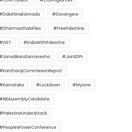
#CowTraders
#CowVigilantes
#DakshinaKannada
#Davangere
#DharmasthalaFiles
#FreePalestine
#GST
#IndiaWithPalestine
#JanadikaraSamavesha
#JoinSDPI
#KantharajCommissionReport
#Karnataka
#Lockdown
#Mysore
#NRAssemblyCandidate
#PalestineUnderAttack
#PeoplesPowerConference