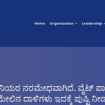
Home
Organization
Leadership
ಸ್ತೀನಿಯರ ನರಮೇಧವಾಗಿದೆ. ವೈಟ್ ಪಾಸ
 ಮೇಲಿನ ದಾಳಿಗಳು ಇದಕ್ಕೆ ಪುಷ್ಟಿ ನೀ