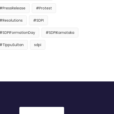
#PressRelease
#Protest
#Resolutions
#SDPI
#SDPIFormationDay
#SDPIKarnataka
#TippuSultan
sdpi