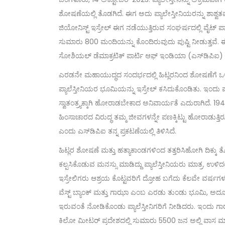
ಶೋಷಣೆಯಲ್ಲಿ ತೊಡಗಿದೆ. ಈಗ ಅದು ಪ್ಯಾಲೇಸ್ತೀನಿಯರನ್ನು ಶಾಶ್ವತ
ಜಿಯೋನಿಸ್ಟ್ ಇಸ್ರೇಲ್ ಈಗ ನಡೆಯುತ್ತಿರುವ ಸಂಘರ್ಷದಲ್ಲಿ ವೈಟ್ ಪಾಸ
ಸುಮಾರು 800 ಮಂದಿಯನ್ನು ಕೊಂದಿರುವುದು ಪುಷ್ಟಿ ನೀಡುತ್ತವೆ. ಈ ಕ
ಸೋಶಿಯಲ್ ಡೆಮಾಕ್ರಟಿಕ್ ಪಾರ್ಟಿ ಆಫ್ ಇಂಡಿಯಾ (ಎಸ್‌ಡಿಪಿಐ) ತನ್ನ 
ಎರಡನೇ ಮಹಾಯುದ್ಧದ ಸಂದರ್ಭದಲ್ಲಿ ಹಿಟ್ಲರನಿಂದ ಶೋಷಣೆಗೆ ಒಳಗ
ಪ್ಯಾಲೆಸ್ತೀನಿಯರ ಭೂಮಿಯನ್ನು ಇಸ್ರೇಲ್ ಕಸಿದುಕೊಂಡಿತು. ಇಂದು ಪ್ಯ
ಸ್ವಾತಂತ್ರ್ಯಕ್ಕಾಗಿ ಹೋರಾಡಬೇಕಾದ ಅನಿವಾರ್ಯತೆ ಎದುರಾಗಿದೆ. 1
ಹಿಂಸಾಚಾರದ ವಿರುದ್ಧ ತಮ್ಮ ಜೀವಗಳನ್ನೇ ಪಣಕ್ಕಿಟ್ಟು ಹೋರಾಡುತ್ತಿರು
ಎಂದು ಎಸ್‌ಡಿಪಿಐ ತನ್ನ ಪ್ರಕಟಣೆಯಲ್ಲಿ ತಿಳಿಸಿದೆ.
ಹಿಟ್ಲರ ಶೋಷಣೆ ಮತ್ತು ಹತ್ಯಾಕಾಂಡಗಳಿಂದ ತತ್ತರಿಸಿಹೋಗಿ ದಿಕ
ಕಲ್ಪಸಿಕೊಡುವ ಮನಸ್ಸು ಮಾಡಿದ್ದು ಪ್ಯಾಲೆಸ್ತೀನಿಯರು ಮಾತ್ರ. ಉಳ
ಇಸ್ರೇಲಿಗರು ಆಶ್ರಯ ಕೊಟ್ಟವರಿಗೆ ದ್ರೋಹ ಬಗೆದು ಕೆಲವೇ ವರ್ಷಗಳ
ವೆಸ್ಟ್ ಬ್ಯಾಂಕ್ ಮತ್ತು ಗಾಝಾ ಎಂಬ ಎರಡು ತುಂಡು ಭೂಮಿ, ಅ
ಇರುವಂತೆ ನೋಡಿಕೊಂಡು ಪ್ಯಾಲೆಸ್ತೀನಿಗರಿಗೆ ನೀಡಿದರು. ಇಂದು ಗಾಝಾ
ಕಿಲೋ ಮೀಟರ್ ಪ್ರದೇಶದಲ್ಲಿ ಸುಮಾರು 5500 ಜನ ಅಲ್ಲಿ ವಾಸ ಮಾಡ