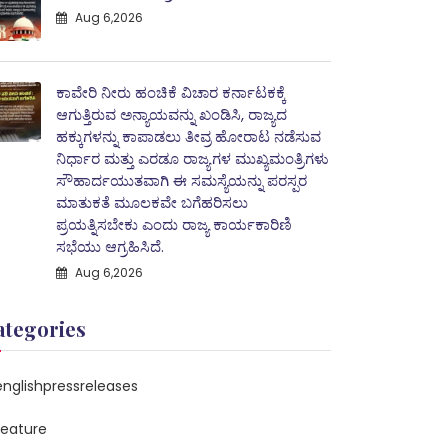
Aug 6,2026
ಕಾವೇರಿ ನೀರು ಹಂಚಿಕೆ ವಿಚಾರ ಕರ್ನಾಟಕಕ್ಕೆ
ಆಗುತ್ತಿರುವ ಅನ್ಯಾಯವನ್ನು ಖಂಡಿಸಿ, ರಾಜ್ಯದ
ಹಕ್ಕುಗಳನ್ನು ಕಾಪಾಡಲು ತೀವ್ರ ಹೋರಾಟ ನಡೆಸುವ
ನಿರ್ಧಾರ ಮತ್ತು ಎರಡೂ ರಾಜ್ಯಗಳ ಮುಖ್ಯಮಂತ್ರಿಗಳು
ಸೌಹಾರ್ದಯುತವಾಗಿ ಈ ಸಮಸ್ಯೆಯನ್ನು ಪರಸ್ಪರ
ಮಾತುಕತೆ ಮೂಲಕವೇ ಬಗೆಹರಿಸಲು
ಪ್ರಯತ್ನಿಸಬೇಕು ಎಂದು ರಾಜ್ಯ ಕಾರ್ಯಕಾರಿಣಿ
ಸಭೆಯು ಆಗ್ರಹಿಸಿದೆ.
Aug 6,2026
ategories
englishpressreleases
feature