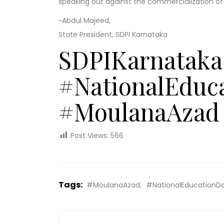
speaking out against the commercialization of
~Abdul Majeed,
State President, SDPI Karnataka
SDPIKarnataka
#NationalEduc
#MoulanaAzad
Post Views:
566
Tags:
#MoulanaAzad
#NationalEducationD