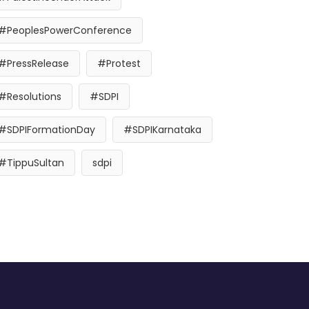
#PeoplesPowerConference
#PressRelease
#Protest
#Resolutions
#SDPI
#SDPIFormationDay
#SDPIKarnataka
#TippuSultan
sdpi