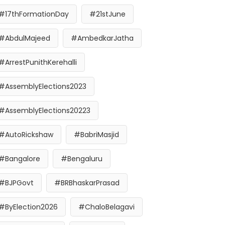
#17thFormationDay
#21stJune
#AbdulMajeed
#AmbedkarJatha
#ArrestPunithKerehalli
#AssemblyElections2023
#AssemblyElections20223
#AutoRickshaw
#BabriMasjid
#Bangalore
#Bengaluru
#BJPGovt
#BRBhaskarPrasad
#ByElection2026
#ChaloBelagavi