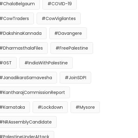
#ChaloBelgaum
#COVID-19
#CowTraders
#CowVigilantes
#DakshinaKannada
#Davangere
#DharmasthalaFiles
#FreePalestine
#GST
#IndiaWithPalestine
#JanadikaraSamavesha
#JoinSDPI
#KantharajCommissionReport
#Karnataka
#Lockdown
#Mysore
#NRAssemblyCandidate
#PalestineUnderAttack