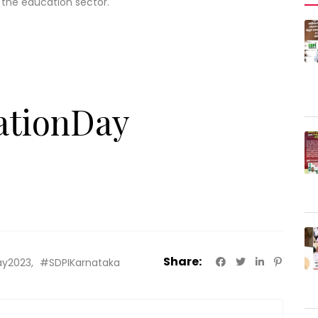
 the education sector.
ationDay
Share:
ay2023
#SDPIKarnataka