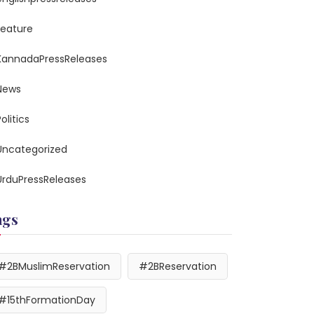
feature
KannadaPressReleases
News
olitics
Uncategorized
UrduPressReleases
ags
#2BMuslimReservation
#2BReservation
#15thFormationDay