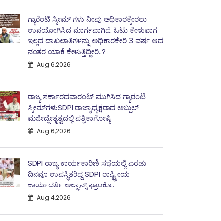
ಗ್ಯಾರೆಂಟಿ ಸ್ಕೀಮ್ ಗಳು ನೀವು ಅಧಿಕಾರಕ್ಕೇರಲು
ಉಪಯೋಗಿಸಿದ ಮಾರ್ಗವಾಗಿದೆ. ಓಟು ಕೇಳುವಾಗ
ಇಲ್ಲದ ದಾಖಲಾತಿಗಳನ್ನು ಅಧಿಕಾರಕೇರಿ 3 ವರ್ಷ ಆದ
ನಂತರ ಯಾಕೆ ಕೇಳುತ್ತಿದ್ದೀರಿ..?
Aug 6,2026
ರಾಜ್ಯ ಸರ್ಕಾರದವಾರಂಟ್ ಮುಗಿಸಿದ ಗ್ಯಾರಂಟಿ
ಸ್ಕೀಮ್‌ಗಳುSDPI ರಾಜ್ಯಾಧ್ಯಕ್ಷರಾದ ಅಬ್ದುಲ್
ಮಜೀದ್ನೇತೃತ್ವದಲ್ಲಿ ಪತ್ರಿಕಾಗೋಷ್ಠಿ
Aug 6,2026
SDPI ರಾಜ್ಯ ಕಾರ್ಯಕಾರಿಣಿ ಸಭೆಯಲ್ಲಿ ಎರಡು
ದಿನವೂ ಉಪಸ್ಥಿತರಿದ್ದ SDPI ರಾಷ್ಟ್ರೀಯ
ಕಾರ್ಯದರ್ಶಿ ಅಲ್ಫಾನ್ಸ್ ಫ್ರಾಂಕೊ..
Aug 4,2026