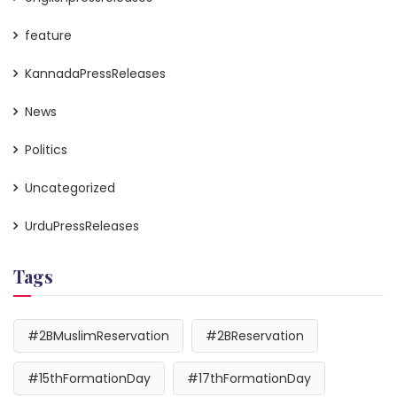
feature
KannadaPressReleases
News
Politics
Uncategorized
UrduPressReleases
Tags
#2BMuslimReservation
#2BReservation
#15thFormationDay
#17thFormationDay