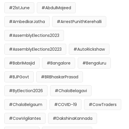
#21stJune
#AbdulMajeed
#AmbedkarJatha
#ArrestPunithKerehalli
#AssemblyElections2023
#AssemblyElections20223
#AutoRickshaw
#BabriMasjid
#Bangalore
#Bengaluru
#BJPGovt
#BRBhaskarPrasad
#ByElection2026
#ChaloBelagavi
#ChaloBelgaum
#COVID-19
#CowTraders
#CowVigilantes
#DakshinaKannada