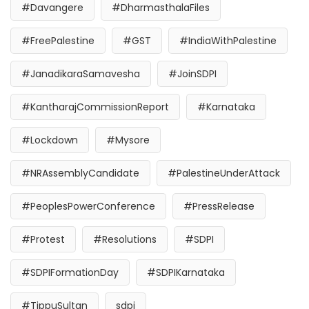
#Davangere
#DharmasthalaFiles
#FreePalestine
#GST
#IndiaWithPalestine
#JanadikaraSamavesha
#JoinSDPI
#KantharajCommissionReport
#Karnataka
#Lockdown
#Mysore
#NRAssemblyCandidate
#PalestineUnderAttack
#PeoplesPowerConference
#PressRelease
#Protest
#Resolutions
#SDPI
#SDPIFormationDay
#SDPIKarnataka
#TippuSultan
sdpi