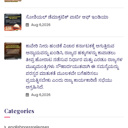
ಸೋಶಿಯಲ್ ಡೆಮಾಕ್ರಟಿಕ್ ಪಾರ್ಟಿ ಆಫ್ ಇಂಡಿಯಾ
Aug 6,2026
ಕಾವೇರಿ ನೀರು ಹಂಚಿಕೆ ವಿಚಾರ ಕರ್ನಾಟಕಕ್ಕೆ ಆಗುತ್ತಿರುವ
ಅನ್ಯಾಯವನ್ನು ಖಂಡಿಸಿ, ರಾಜ್ಯದ ಹಕ್ಕುಗಳನ್ನು ಕಾಪಾಡಲು
ತೀವ್ರ ಹೋರಾಟ ನಡೆಸುವ ನಿರ್ಧಾರ ಮತ್ತು ಎರಡೂ ರಾಜ್ಯಗಳ
ಮುಖ್ಯಮಂತ್ರಿಗಳು ಸೌಹಾರ್ದಯುತವಾಗಿ ಈ ಸಮಸ್ಯೆಯನ್ನು
ಪರಸ್ಪರ ಮಾತುಕತೆ ಮೂಲಕವೇ ಬಗೆಹರಿಸಲು
ಪ್ರಯತ್ನಿಸಬೇಕು ಎಂದು ರಾಜ್ಯ ಕಾರ್ಯಕಾರಿಣಿ ಸಭೆಯು
ಆಗ್ರಹಿಸಿದೆ.
Aug 6,2026
Categories
englishpressreleases