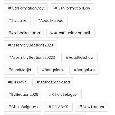
#15thFormationDay
#17thFormationDay
#21stJune
#AbdulMajeed
#AmbedkarJatha
#ArrestPunithKerehalli
#AssemblyElections2023
#AssemblyElections20223
#AutoRickshaw
#BabriMasjid
#Bangalore
#Bengaluru
#BJPGovt
#BRBhaskarPrasad
#ByElection2026
#ChaloBelagavi
#ChaloBelgaum
#COVID-19
#CowTraders