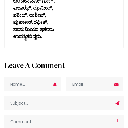
ಬಂದೇನವಾಜ್ ಗೋಗಿ,
ಎಜಾಝ್, ಝಮೀರ್,
ಶಕೀಲ್, ರಾಶೀದ್,
ಪುರ್ಖಾನ್,ರಫೀಕ್,
ಬಾಶುಮಿಯಾ ಇತರರು
ಉಪಸ್ಥಿತರಿದ್ದರು.
Leave A Comment