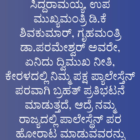
ಸಿದ್ದರಾಮಯ್ಯ, ಉಪ
ಮುಖ್ಯಮಂತ್ರಿ ಡಿ.ಕೆ
ಶಿವಕುಮಾರ್, ಗೃಹಮಂತ್ರಿ
ಡಾ.ಪರಮೇಶ್ವರ್ ಅವರೇ,
ಏನಿದು ದ್ವಿಮುಖ ನೀತಿ,
ಕೇರಳದಲ್ಲಿ ನಿಮ್ಮ ಪಕ್ಷ ಪ್ಯಾಲೇಸ್ತೆನ್
ಪರವಾಗಿ ಬ್ರಹತ್ ಪ್ರತಿಭಟನೆ
ಮಾಡುತ್ತದೆ, ಆದ್ರೆ ನಮ್ಮ
ರಾಜ್ಯದಲ್ಲಿ ಪಾಲೇಸ್ಥೆನ್ ಪರ
ಹೋರಾಟ ಮಾಡುವವರನ್ನು