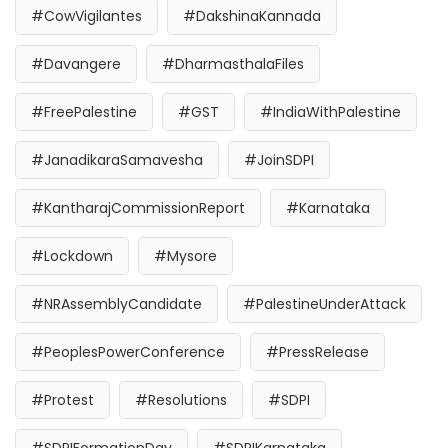
#CowVigilantes
#DakshinaKannada
#Davangere
#DharmasthalaFiles
#FreePalestine
#GST
#IndiaWithPalestine
#JanadikaraSamavesha
#JoinSDPI
#KantharajCommissionReport
#Karnataka
#Lockdown
#Mysore
#NRAssemblyCandidate
#PalestineUnderAttack
#PeoplesPowerConference
#PressRelease
#Protest
#Resolutions
#SDPI