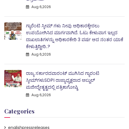
Aug 6,2026
ಗ್ಯಾರೆಂಟಿ ಸ್ಕೀಮ್ ಗಳು ನೀವು ಅಧಿಕಾರಕ್ಕೇರಲು
ಉಪಯೋಗಿಸಿದ ಮಾರ್ಗವಾಗಿದೆ. ಓಟು ಕೇಳುವಾಗ ಇಲ್ಲದ
ದಾಖಲಾತಿಗಳನ್ನು ಅಧಿಕಾರಕೇರಿ 3 ವರ್ಷ ಆದ ನಂತರ ಯಾಕೆ
ಕೇಳುತ್ತಿದ್ದೀರಿ..?
Aug 6,2026
ರಾಜ್ಯ ಸರ್ಕಾರದವಾರಂಟ್ ಮುಗಿಸಿದ ಗ್ಯಾರಂಟಿ
ಸ್ಕೀಮ್‌ಗಳುSDPI ರಾಜ್ಯಾಧ್ಯಕ್ಷರಾದ ಅಬ್ದುಲ್
ಮಜೀದ್ನೇತೃತ್ವದಲ್ಲಿ ಪತ್ರಿಕಾಗೋಷ್ಠಿ
Aug 6,2026
Categories
englishpressreleases