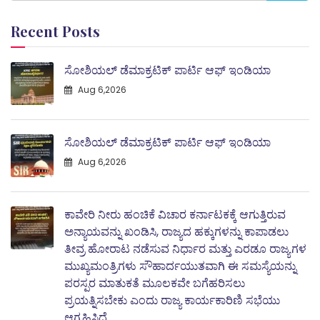
Recent Posts
ಸೋಶಿಯಲ್ ಡೆಮಾಕ್ರಟಿಕ್ ಪಾರ್ಟಿ ಆಫ್ ಇಂಡಿಯಾ
Aug 6,2026
ಸೋಶಿಯಲ್ ಡೆಮಾಕ್ರಟಿಕ್ ಪಾರ್ಟಿ ಆಫ್ ಇಂಡಿಯಾ
Aug 6,2026
ಕಾವೇರಿ ನೀರು ಹಂಚಿಕೆ ವಿಚಾರ ಕರ್ನಾಟಕಕ್ಕೆ ಆಗುತ್ತಿರುವ
ಅನ್ಯಾಯವನ್ನು ಖಂಡಿಸಿ, ರಾಜ್ಯದ ಹಕ್ಕುಗಳನ್ನು ಕಾಪಾಡಲು
ತೀವ್ರ ಹೋರಾಟ ನಡೆಸುವ ನಿರ್ಧಾರ ಮತ್ತು ಎರಡೂ ರಾಜ್ಯಗಳ
ಮುಖ್ಯಮಂತ್ರಿಗಳು ಸೌಹಾರ್ದಯುತವಾಗಿ ಈ ಸಮಸ್ಯೆಯನ್ನು
ಪರಸ್ಪರ ಮಾತುಕತೆ ಮೂಲಕವೇ ಬಗೆಹರಿಸಲು
ಪ್ರಯತ್ನಿಸಬೇಕು ಎಂದು ರಾಜ್ಯ ಕಾರ್ಯಕಾರಿಣಿ ಸಭೆಯು
ಆಗ್ರಹಿಸಿದೆ.