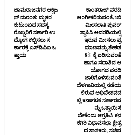
ಚಾಮರಾಜನಗರ ಆಕ್ಸಿಜ
ಕಾಂತರಾಜ್ ವರದಿ
ನ್ ದುರಂತ: ಮೃತರ
ಅಂಗೀಕರಿಸುವಂತೆ,2ಬಿ
ಕುಟುಂಬದ ಸದಸ್ಯ
ಮೀಸಲಾತಿ ಪುನರ್
ರೊಬ್ಬರಿಗೆ ಸರ್ಕಾರಿ ಉ
ಸ್ಥಾಪಿಸಿ ಅದರಡಿಯಲ್ಲಿ
ದ್ಯೋಗ ಕಲ್ಪಿಸಲು ಸ
ಇರುವ ಮೀಸಲು ಪ್ರ
ರ್ಕಾರಕ್ಕೆ ಎಸ್‌ಡಿಪಿಐ ಒ
ಮಾಣವನ್ನು ಶೇಕಡ
ತ್ತಾಯ
8% ಕ್ಕೆ ಏರಿಸುವಂತೆ
ಹಾಗೂ ಸದಾಶಿವ ಆ
ಯೋಗದ ವರದಿ
ಜಾರಿಗೊಳಿಸುವಂತೆ
ಬೆಳಗಾವಿಯಲ್ಲಿ ನಡೆಯ
ಲಿರುವ ಅಧಿವೇಶನದ
ಲ್ಲಿ ಕರ್ನಾಟಕ ಸರ್ಕಾರವ
ನ್ನು ಒತ್ತಾಯಿಸ
ಬೇಕೆಂದು ಆಗ್ರಹಿಸಿ ಕನ
ಕಗಿರಿ ವಿಧಾನಸಭಾ ಕ್ಷೇತ್ರ
ದ ಶಾಸಕರು, ಸಚಿವ