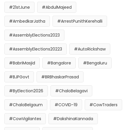
#21stJune
#AbdulMajeed
#AmbedkarJatha
#ArrestPunithKerehalli
#AssemblyElections2023
#AssemblyElections20223
#AutoRickshaw
#BabriMasjid
#Bangalore
#Bengaluru
#BJPGovt
#BRBhaskarPrasad
#ByElection2026
#ChaloBelagavi
#ChaloBelgaum
#COVID-19
#CowTraders
#CowVigilantes
#DakshinaKannada