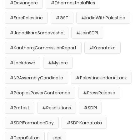
#Davangere
#DharmasthalaFiles
#FreePalestine
#GST
#IndiaWithPalestine
#JanadikaraSamavesha
#JoinSDPI
#KantharajCommissionReport
#Karnataka
#Lockdown
#Mysore
#NRAssemblyCandidate
#PalestineUnderAttack
#PeoplesPowerConference
#PressRelease
#Protest
#Resolutions
#SDPI
#SDPIFormationDay
#SDPIKarnataka
#TippuSultan
sdpi