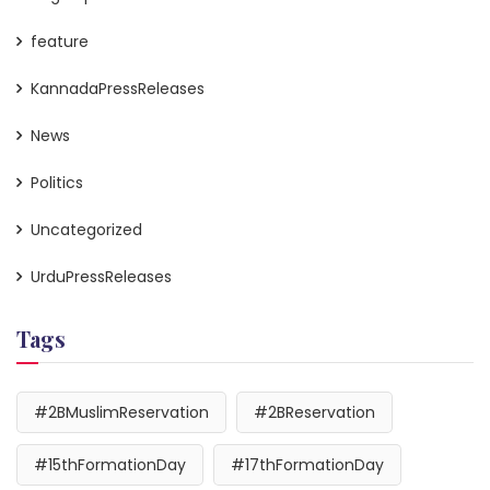
feature
KannadaPressReleases
News
Politics
Uncategorized
UrduPressReleases
Tags
#2BMuslimReservation
#2BReservation
#15thFormationDay
#17thFormationDay