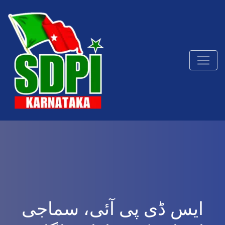
ایس ڈی پی آئی، سماجی