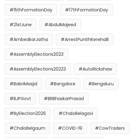
#15thFormationDay
#17thFormationDay
#21stJune
#AbdulMajeed
#AmbedkarJatha
#ArrestPunithKerehalli
#AssemblyElections2023
#AssemblyElections20223
#AutoRickshaw
#BabriMasjid
#Bangalore
#Bengaluru
#BJPGovt
#BRBhaskarPrasad
#ByElection2026
#ChaloBelagavi
#ChaloBelgaum
#COVID-19
#CowTraders