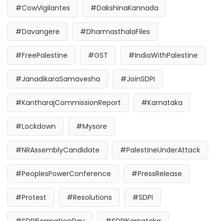
#CowVigilantes
#DakshinaKannada
#Davangere
#DharmasthalaFiles
#FreePalestine
#GST
#IndiaWithPalestine
#JanadikaraSamavesha
#JoinSDPI
#KantharajCommissionReport
#Karnataka
#Lockdown
#Mysore
#NRAssemblyCandidate
#PalestineUnderAttack
#PeoplesPowerConference
#PressRelease
#Protest
#Resolutions
#SDPI