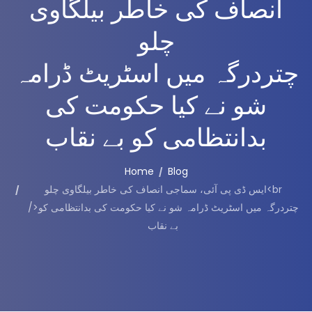
انصاف کی خاطر بیلگاوی
چلو
چتردرگہ میں اسٹریٹ ڈرامہ
شو نے کیا حکومت کی
بدانتظامی کو بے نقاب
Home
Blog
ایس ڈی پی آئی، سماجی انصاف کی خاطر بیلگاوی چلو<br
/>چتردرگہ میں اسٹریٹ ڈرامہ شو نے کیا حکومت کی بدانتظامی کو
بے نقاب