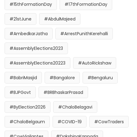
#15thFormationDay
#17thFormationDay
#21stJune
#AbdulMajeed
#AmbedkarJatha
#ArrestPunithKerehalli
#AssemblyElections2023
#AssemblyElections20223
#AutoRickshaw
#BabriMasjid
#Bangalore
#Bengaluru
#BJPGovt
#BRBhaskarPrasad
#ByElection2026
#ChaloBelagavi
#ChaloBelgaum
#COVID-19
#CowTraders
#CowVigilantes
#DakshinaKannada