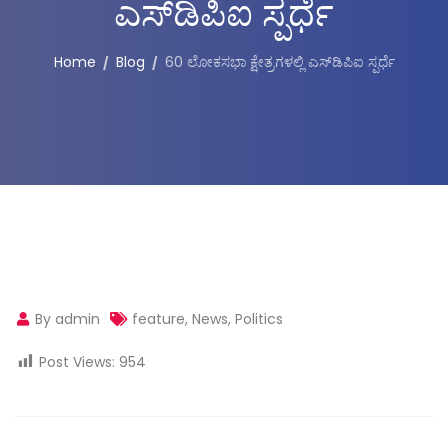
ಎಸ್‌ಡಿಪಿಐ ಸ್ಪರ್ಧೆ
Home
Blog
60 ಲೋಕಸಭಾ ಕ್ಷೇತ್ರಗಳಲ್ಲಿ ಎಸ್‌ಡಿಪಿಐ ಸ್ಪರ್ಧೆ
By admin
feature
,
News
,
Politics
Post Views:
954