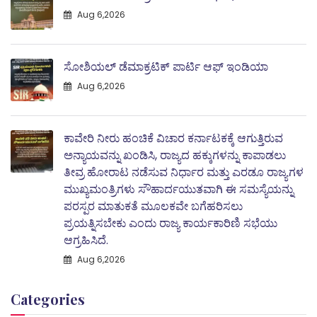
Aug 6,2026
ಸೋಶಿಯಲ್ ಡೆಮಾಕ್ರಟಿಕ್ ಪಾರ್ಟಿ ಆಫ್ ಇಂಡಿಯಾ
Aug 6,2026
ಕಾವೇರಿ ನೀರು ಹಂಚಿಕೆ ವಿಚಾರ ಕರ್ನಾಟಕಕ್ಕೆ ಆಗುತ್ತಿರುವ
ಅನ್ಯಾಯವನ್ನು ಖಂಡಿಸಿ, ರಾಜ್ಯದ ಹಕ್ಕುಗಳನ್ನು ಕಾಪಾಡಲು
ತೀವ್ರ ಹೋರಾಟ ನಡೆಸುವ ನಿರ್ಧಾರ ಮತ್ತು ಎರಡೂ ರಾಜ್ಯಗಳ
ಮುಖ್ಯಮಂತ್ರಿಗಳು ಸೌಹಾರ್ದಯುತವಾಗಿ ಈ ಸಮಸ್ಯೆಯನ್ನು
ಪರಸ್ಪರ ಮಾತುಕತೆ ಮೂಲಕವೇ ಬಗೆಹರಿಸಲು
ಪ್ರಯತ್ನಿಸಬೇಕು ಎಂದು ರಾಜ್ಯ ಕಾರ್ಯಕಾರಿಣಿ ಸಭೆಯು
ಆಗ್ರಹಿಸಿದೆ.
Aug 6,2026
Categories