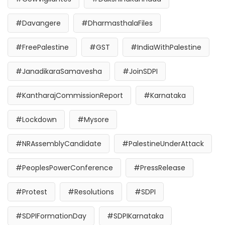
#Davangere
#DharmasthalaFiles
#FreePalestine
#GST
#IndiaWithPalestine
#JanadikaraSamavesha
#JoinSDPI
#KantharajCommissionReport
#Karnataka
#Lockdown
#Mysore
#NRAssemblyCandidate
#PalestineUnderAttack
#PeoplesPowerConference
#PressRelease
#Protest
#Resolutions
#SDPI
#SDPIFormationDay
#SDPIKarnataka