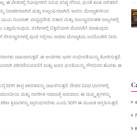
ದಿಲ್ಲ. ಈ ದೇಶದಲ್ಲಿ ಗೋವುಗಳಿಗೆ ಸಿಗುವ ಕನಿಷ್ಠ ಗೌರವ, ಘನತೆ ಕೂಡ ದಲಿತರಿಗೆ
್ನು ನಿರಾಕರಿಸಲಾಗಿದೆ ಮತ್ತು ಉಲ್ಲಂಘಿಸಲಾಗಿದೆ. ಅವರು ಮೇಲ್ಜಾತಿಗಳಿಂದ
ುಪಿ, ಗುಜರಾತ್, ಮಧ್ಯಪ್ರದೇಶ, ಬಿಹಾರ ಮತ್ತು ರಾಜಸ್ಥಾನದಂತಹ ರಾಜ್ಯಗಳಲ್ಲಿ
ಒತ್ತಾಯಿಸುವುದು, ಬೀದಿಗಳಲ್ಲಿ ಬೆತ್ತಲೆಯಾಗಿ ಮೆರವಣಿಗೆ ಮಾಡುವುದು
ಿಗೆ ದೇವಸ್ಥಾನಗಳಲ್ಲಿ ಪೂಜೆ ಸಲ್ಲಿಸಲು ಅಥವಾ ಮೇಲ್ಜಾತಿಯ ಜನರೊಂದಿಗೆ ನೀರು
್ರಕರಣಗಳು ದಾಖಲಾಗುತ್ತವೆ. ಈ ಅಂಕಿಗಳು ಇದರ ಗಂಭೀರತೆಯನ್ನು ತೋರಿಸುತ್ತವೆ.
ಾನವಾಗಿ ಪರಿಗಣಿಸುವವರೆಗೆ ಮತ್ತು ಅವರ ಘನತೆಯನ್ನು ಗೌರವಿಸದ ಹೊರತು ಈ
C
್ಗೆ SDPI ತೀವ್ರ ಕಳವಳವನ್ನು ದಾಖಲಿಸುತ್ತದೆ. ದೇಶದ ವಿವಿಧ ಭಾಗಗಳಲ್ಲಿ
ಂತ ಅಮಾನವೀಯ ಮತ್ತು ನಾಗರೀಕ ಸಮಾಜಕ್ಕೆ ಅವಮಾನ. ಈ ದುಷ್ಕೃತ್ಯಗಳನ್ನು
ಠಿಣ ಕ್ರಮಗಳನ್ನು ಪ್ರಾರಂಭಿಸಬೇಕು ಎಂದು SDPI ಈ ಮೂಲಕ ಆಗ್ರಹಿಸುತ್ತದೆ.