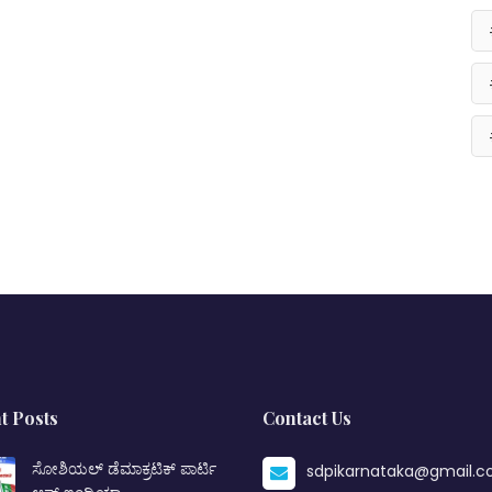
t Posts
Contact Us
ಸೋಶಿಯಲ್ ಡೆಮಾಕ್ರಟಿಕ್ ಪಾರ್ಟಿ
sdpikarnataka@gmail.