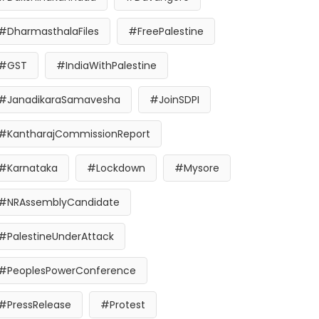
#DharmasthalaFiles
#FreePalestine
#GST
#IndiaWithPalestine
#JanadikaraSamavesha
#JoinSDPI
#KantharajCommissionReport
#Karnataka
#Lockdown
#Mysore
#NRAssemblyCandidate
#PalestineUnderAttack
#PeoplesPowerConference
#PressRelease
#Protest