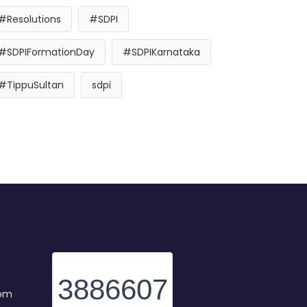
#Resolutions
#SDPI
#SDPIFormationDay
#SDPIKarnataka
#TippuSultan
sdpi
3886607
com