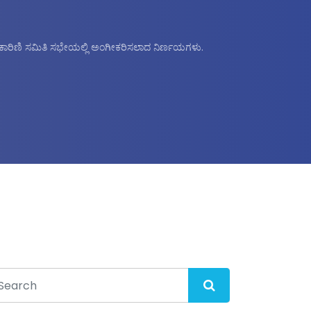
್ಯಕಾರಿಣಿ ಸಮಿತಿ ಸಭೇಯಲ್ಲಿ ಅಂಗೀಕರಿಸಲಾದ ನಿರ್ಣಯಗಳು.