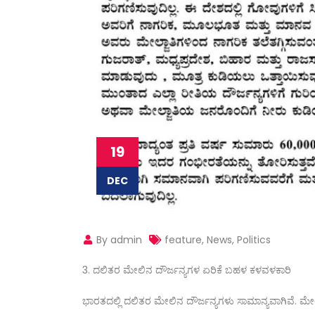
19
DEC
By admin
feature
,
News
,
Politics
ದಲಿತರ ಮೇಲಿನ ದೌರ್ಜನ್ಯಗಳ ಏರಿಕೆ ಬಹಳ ಕಳವಳಕಾರಿ
ಭಾರತದಲ್ಲಿ ದಲಿತರ ಮೇಲಿನ ದೌರ್ಜನ್ಯಗಳು ಸಾಮಾನ್ಯವಾಗಿವೆ. ಮೇ