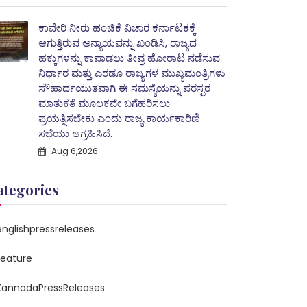
ಕಾವೇರಿ ನೀರು ಹಂಚಿಕೆ ವಿಚಾರ ಕರ್ನಾಟಕಕ್ಕೆ
ಆಗುತ್ತಿರುವ ಅನ್ಯಾಯವನ್ನು ಖಂಡಿಸಿ, ರಾಜ್ಯದ
ಹಕ್ಕುಗಳನ್ನು ಕಾಪಾಡಲು ತೀವ್ರ ಹೋರಾಟ ನಡೆಸುವ
ನಿರ್ಧಾರ ಮತ್ತು ಎರಡೂ ರಾಜ್ಯಗಳ ಮುಖ್ಯಮಂತ್ರಿಗಳು
ಸೌಹಾರ್ದಯುತವಾಗಿ ಈ ಸಮಸ್ಯೆಯನ್ನು ಪರಸ್ಪರ
ಮಾತುಕತೆ ಮೂಲಕವೇ ಬಗೆಹರಿಸಲು
ಪ್ರಯತ್ನಿಸಬೇಕು ಎಂದು ರಾಜ್ಯ ಕಾರ್ಯಕಾರಿಣಿ
ಸಭೆಯು ಆಗ್ರಹಿಸಿದೆ.
Aug 6,2026
ategories
englishpressreleases
feature
KannadaPressReleases