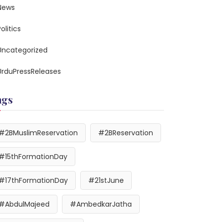
News
olitics
Uncategorized
UrduPressReleases
ags
#2BMuslimReservation
#2BReservation
#15thFormationDay
#17thFormationDay
#21stJune
#AbdulMajeed
#AmbedkarJatha