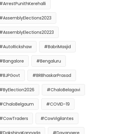
#ArrestPunithKerehalli
#AssemblyElections2023
#AssemblyElections20223
#AutoRickshaw
#BabriMasjid
#Bangalore
#Bengaluru
#BJPGovt
#BRBhaskarPrasad
#ByElection2026
#ChaloBelagavi
#ChaloBelgaum
#COVID-19
#CowTraders
#CowVigilantes
#DakshinaKannada
#Davangere