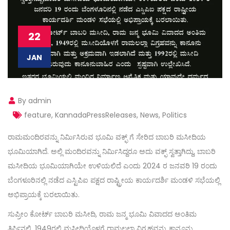
22
JAN
By admin
feature
,
KannadaPressReleases
,
News
,
Politics
ರಾಮಮಂದಿರವನ್ನು ನಿರ್ಮಿಸಿರುವ ಭೂಮಿ ವಕ್ಫ್ ಗೆ ಸೇರಿದ ಬಾಬರಿ ಮಸೀದಿಯ
ಭೂಮಿಯಾಗಿದೆ. ಅಲ್ಲಿ ಮಂದಿರವನ್ನು ನಿರ್ಮಿಸಿದ್ದರೂ ಅದು ವಕ್ಫ್ ಸ್ವತ್ತಾಗಿದ್ದು, ಬಾಬರಿ
ಮಸೀದಿಯ ಭೂಮಿಯಾಗಿಯೇ ಉಳಿಯಲಿದೆ ಎಂದು 2024 ರ ಜನವರಿ 19 ರಂದು
ಬೆಂಗಳೂರಿನಲ್ಲಿ ನಡೆದ ಎಸ್ಟಿಪಿಐ ಪಕ್ಷದ ರಾಷ್ಟ್ರೀಯ ಕಾರ್ಯದರ್ಶಿ ಮಂಡಳಿ ಸಭೆಯಲ್ಲಿ
ಅಭಿಪ್ರಾಯಕ್ಕೆ ಬರಲಾಯಿತು.
ಸುಪ್ರೀಂ ಕೋರ್ಟ್ ಬಾಬರಿ ಮಸೀದಿ, ರಾಮ ಜನ್ಮ ಭೂಮಿ ವಿವಾದದ ಅಂತಿಮ
ತಿರ್ಪಿನಲ್ಲಿ, 1949ರಲ್ಲಿ ಮಸೀದಿಯೊಳಗೆ ರಾಮಲಲ್ಲಾ ವಿಗ್ರಹವನ್ನು ಕಾನೂನು