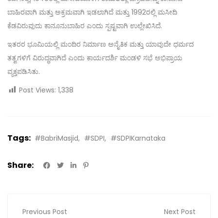
ಬಾಹಿರವಾಗಿ ಮತ್ತು ಅಕ್ರಮವಾಗಿ ಇಡಲಾಗಿದೆ ಮತ್ತು 1992ರಲ್ಲಿ ಮಸೀದಿ
ಕೆಡವಿರುವುದು ಕಾನೂನುಬಾಹಿರ ಎಂದು ಸ್ಪಷ್ಟವಾಗಿ ಉಲ್ಲೇಖಿಸಿದೆ.
ಇತರರ ಭೂಮಿಯಲ್ಲಿ ಮಂದಿರ ನಿರ್ಮಾಣ ಅನೈತಿಕ ಮತ್ತು ಯಾವುದೇ ಧರ್ಮದ
ತತ್ವಗಳಿಗೆ ವಿರುದ್ಧವಾಗಿದೆ ಎಂದು ಕಾರ್ಯದರ್ಶಿ ಮಂಡಳಿ ಸಭೆ ಅಭಿಪ್ರಾಯ
ವ್ಯಕ್ತಪಡಿಸಿತು.
Post Views:
1,338
Tags:
#BabriMasjid
#SDPI
#SDPIKarnataka
Share:
Previous Post
Next Post