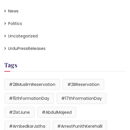
News
Politics
Uncategorized
UrduPressReleases
Tags
#2BMuslimReservation
#2BReservation
#15thFormationDay
#17thFormationDay
#21stJune
#AbdulMajeed
#AmbedkarJatha
#ArrestPunithKerehalli