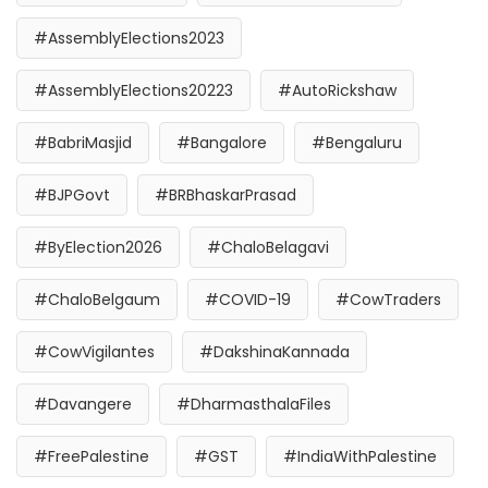
#AssemblyElections2023
#AssemblyElections20223
#AutoRickshaw
#BabriMasjid
#Bangalore
#Bengaluru
#BJPGovt
#BRBhaskarPrasad
#ByElection2026
#ChaloBelagavi
#ChaloBelgaum
#COVID-19
#CowTraders
#CowVigilantes
#DakshinaKannada
#Davangere
#DharmasthalaFiles
#FreePalestine
#GST
#IndiaWithPalestine