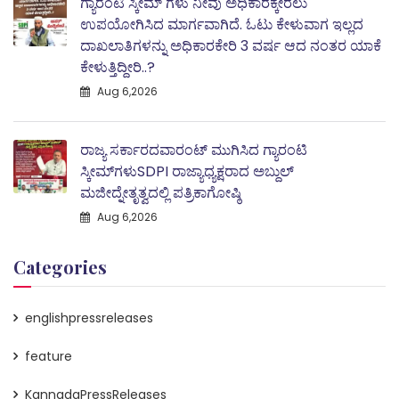
ಗ್ಯಾರೆಂಟಿ ಸ್ಕೀಮ್ ಗಳು ನೀವು ಅಧಿಕಾರಕ್ಕೇರಲು
ಉಪಯೋಗಿಸಿದ ಮಾರ್ಗವಾಗಿದೆ. ಓಟು ಕೇಳುವಾಗ ಇಲ್ಲದ
ದಾಖಲಾತಿಗಳನ್ನು ಅಧಿಕಾರಕೇರಿ 3 ವರ್ಷ ಆದ ನಂತರ ಯಾಕೆ
ಕೇಳುತ್ತಿದ್ದೀರಿ..?
Aug 6,2026
ರಾಜ್ಯ ಸರ್ಕಾರದವಾರಂಟ್ ಮುಗಿಸಿದ ಗ್ಯಾರಂಟಿ
ಸ್ಕೀಮ್‌ಗಳುSDPI ರಾಜ್ಯಾಧ್ಯಕ್ಷರಾದ ಅಬ್ದುಲ್
ಮಜೀದ್ನೇತೃತ್ವದಲ್ಲಿ ಪತ್ರಿಕಾಗೋಷ್ಠಿ
Aug 6,2026
Categories
englishpressreleases
feature
KannadaPressReleases