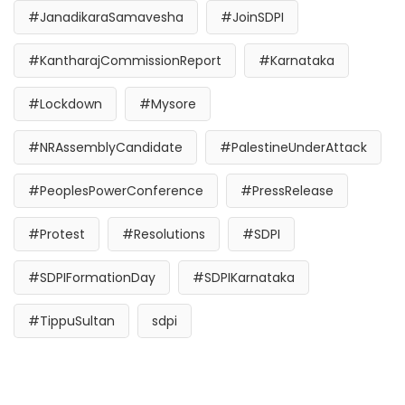
#JanadikaraSamavesha
#JoinSDPI
#KantharajCommissionReport
#Karnataka
#Lockdown
#Mysore
#NRAssemblyCandidate
#PalestineUnderAttack
#PeoplesPowerConference
#PressRelease
#Protest
#Resolutions
#SDPI
#SDPIFormationDay
#SDPIKarnataka
#TippuSultan
sdpi