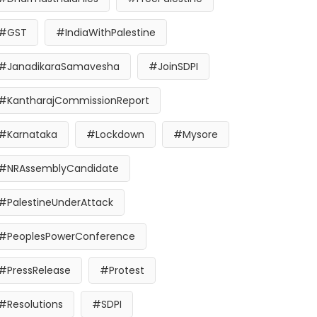
#GST
#IndiaWithPalestine
#JanadikaraSamavesha
#JoinSDPI
#KantharajCommissionReport
#Karnataka
#Lockdown
#Mysore
#NRAssemblyCandidate
#PalestineUnderAttack
#PeoplesPowerConference
#PressRelease
#Protest
#Resolutions
#SDPI