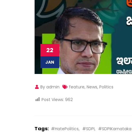
22
JAN
By admin
feature
,
News
,
Politics
Post Views:
962
Tags:
#HatePolitics
#SDPI
#SDPIKarnataka