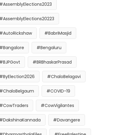
#AssemblyElections2023
#AssemblyElections20223
#AutoRickshaw
#BabriMasjid
#Bangalore
#Bengaluru
#BJPGovt
#BRBhaskarPrasad
#ByElection2026
#ChaloBelagavi
#ChaloBelgaum
#COVID-19
#CowTraders
#CowVigilantes
#DakshinaKannada
#Davangere
#DharmasthalaFiles
#FreePalestine