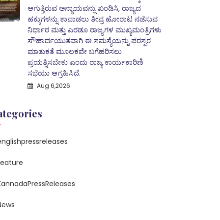
ಆಗುತ್ತಿರುವ ಅನ್ಯಾಯವನ್ನು ಖಂಡಿಸಿ, ರಾಜ್ಯದ
ಹಕ್ಕುಗಳನ್ನು ಕಾಪಾಡಲು ತೀವ್ರ ಹೋರಾಟ ನಡೆಸುವ
ನಿರ್ಧಾರ ಮತ್ತು ಎರಡೂ ರಾಜ್ಯಗಳ ಮುಖ್ಯಮಂತ್ರಿಗಳು
ಸೌಹಾರ್ದಯುತವಾಗಿ ಈ ಸಮಸ್ಯೆಯನ್ನು ಪರಸ್ಪರ
ಮಾತುಕತೆ ಮೂಲಕವೇ ಬಗೆಹರಿಸಲು
ಪ್ರಯತ್ನಿಸಬೇಕು ಎಂದು ರಾಜ್ಯ ಕಾರ್ಯಕಾರಿಣಿ
ಸಭೆಯು ಆಗ್ರಹಿಸಿದೆ.
Aug 6,2026
ategories
englishpressreleases
feature
KannadaPressReleases
News