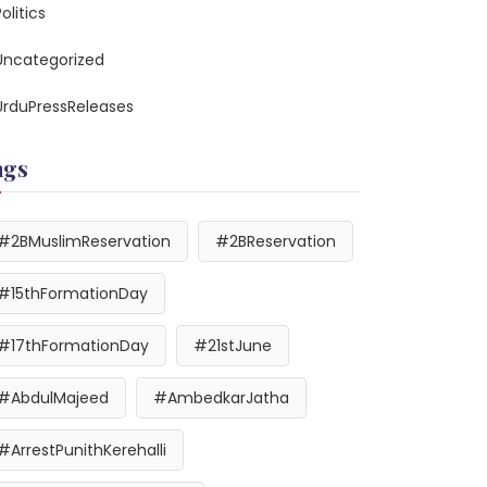
olitics
Uncategorized
UrduPressReleases
ags
#2BMuslimReservation
#2BReservation
#15thFormationDay
#17thFormationDay
#21stJune
#AbdulMajeed
#AmbedkarJatha
#ArrestPunithKerehalli