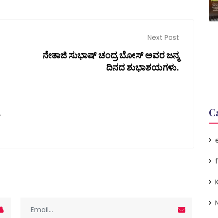
Next Post
ನೇತಾಜಿ ಸುಭಾಷ್ ಚಂದ್ರ ಬೋಸ್ ಅವರ ಜನ್ಮ
ದಿನದ ಶುಭಾಶಯಗಳು.
C
r