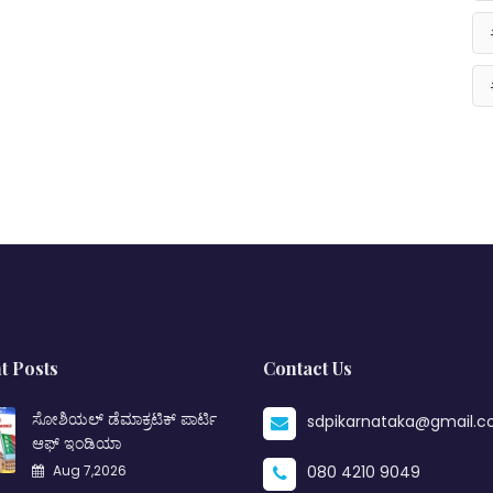
t Posts
Contact Us
ಸೋಶಿಯಲ್ ಡೆಮಾಕ್ರಟಿಕ್ ಪಾರ್ಟಿ
sdpikarnataka@gmail.
ಆಫ್ ಇಂಡಿಯಾ
Aug 7,2026
080 4210 9049