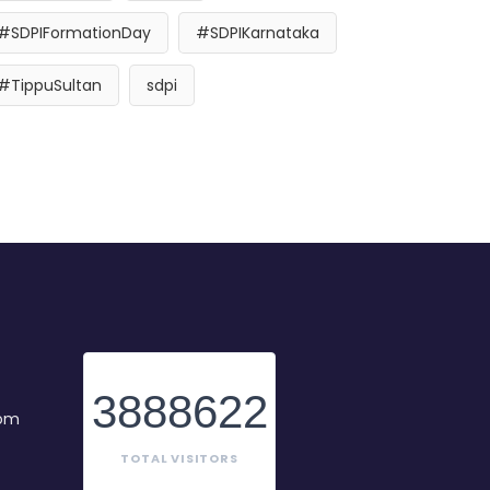
#SDPIFormationDay
#SDPIKarnataka
#TippuSultan
sdpi
3888622
com
TOTAL VISITORS