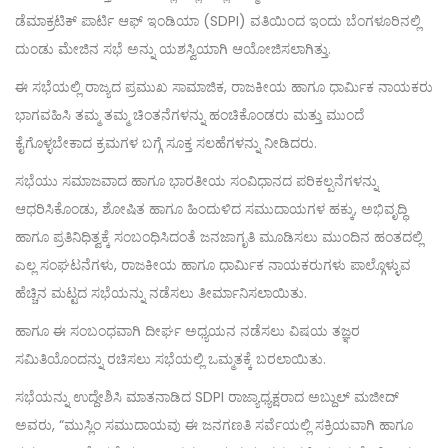
ಡೆಮಾಕ್ರಟಿಕ್ ಪಾರ್ಟಿ ಆಫ್ ಇಂಡಿಯಾ (SDPI) ವತಿಯಿಂದ ಇಂದು ಬೆಂಗಳೂರಿನಲ್ಲಿ
ದುಂಡು ಮೇಜಿನ ಸಭೆ ಅನ್ನು ಯಶಸ್ವಿಯಾಗಿ ಆಯೋಜಿಸಲಾಗಿತ್ತು.
ಈ ಸಭೆಯಲ್ಲಿ ರಾಜ್ಯದ ಪ್ರಮುಖ ಸಾಮಾಜಿಕ, ರಾಜಕೀಯ ಹಾಗೂ ಧಾರ್ಮಿಕ ನಾಯಕರು
ಭಾಗವಹಿಸಿ ತಮ್ಮ ತಮ್ಮ ಚಿಂತನೆಗಳನ್ನು ಹಂಚಿಕೊಂಡರು ಮತ್ತು ಮುಂದೆ
ಕೈಗೊಳ್ಳಬೇಕಾದ ಕ್ರಮಗಳ ಬಗ್ಗೆ ಸೂಕ್ತ ಸಲಹೆಗಳನ್ನು ನೀಡಿದರು.
ಸಭೆಯು ಸಮಾಜವಾದ ಹಾಗೂ ಭಾರತೀಯ ಸಂವಿಧಾನದ ಪರಿಕಲ್ಪನೆಗಳನ್ನು
ಆಧರಿಸಿಕೊಂಡು, ಶೋಷಿತ ಹಾಗೂ ಹಿಂದುಳಿದ ಸಮುದಾಯಗಳ ಹಕ್ಕು, ಅಭಿವೃದ್ಧಿ
ಹಾಗೂ ಪ್ರತಿನಿಧಿತ್ವಕ್ಕೆ ಸಂಬಂಧಿಸಿದಂತೆ ಜನಜಾಗೃತಿ ಮೂಡಿಸಲು ಮುಂದಿನ ಹಂತದಲ್ಲಿ
ಎಲ್ಲ ಸಂಘಟನೆಗಳು, ರಾಜಕೀಯ ಹಾಗೂ ಧಾರ್ಮಿಕ ನಾಯಕರುಗಳು ಪಾಲ್ಗೊಳ್ಳುವ
ಹೆಚ್ಚಿನ ಮಟ್ಟದ ಸಭೆಯನ್ನು ನಡೆಸಲು ತೀರ್ಮಾನಿಸಲಾಯಿತು.
ಹಾಗೂ ಈ ಸಂಬಂಧವಾಗಿ ದೀರ್ಘ ಅಧ್ಯಯನ ನಡೆಸಲು ವಿಷಯ ತಜ್ಞರ
ಸಮಿತಿಯೊಂದನ್ನು ರಚಿಸಲು ಸಭೆಯಲ್ಲಿ ಒಮ್ಮತಕ್ಕೆ ಬರಲಾಯಿತು.
ಸಭೆಯನ್ನು ಉದ್ದೇಶಿಸಿ ಮಾತನಾಡಿದ SDPI ರಾಜ್ಯಾಧ್ಯಕ್ಷರಾದ ಅಬ್ದುಲ್ ಮಜೀದ್
ಅವರು, “ಮುಸ್ಲಿಂ ಸಮುದಾಯವು ಈ ಜನಗಣತಿ ಸರ್ವೆಯಲ್ಲಿ ಸಕ್ರಿಯವಾಗಿ ಹಾಗೂ