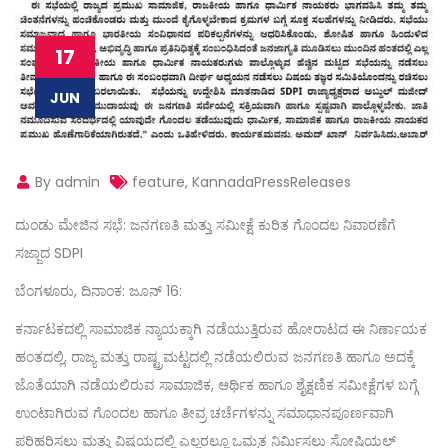
17
JUN
By admin
feature
,
KannadaPressReleases
ದುಂಡು ಮೇಜಿನ ಸಭೆ: ಜನಗಣತಿ ಮತ್ತು ಸಮೀಕ್ಷೆ ಕುರಿತ ಗೊಂದಲ ನಿವಾರಣೆಗೆ
ಸಜ್ಜಾದ SDPI
ಬೆಂಗಳೂರು, ದಿನಾಂಕ: ಜೂನ್ 16:
ಕರ್ನಾಟಕದಲ್ಲಿ ಸಾಮಾಜಿಕ ನ್ಯಾಯಕ್ಕಾಗಿ ನಡೆಯುತ್ತಿರುವ ಹೋರಾಟದ ಈ ನಿರ್ಣಾಯಕ
ಹಂತದಲ್ಲಿ, ರಾಜ್ಯ ಮತ್ತು ರಾಷ್ಟ್ರಮಟ್ಟದಲ್ಲಿ ನಡೆಯಲಿರುವ ಜನಗಣತಿ ಹಾಗೂ ಅದಕ್ಕೆ
ಜೊತೆಯಾಗಿ ನಡೆಯಲಿರುವ ಸಾಮಾಜಿಕ, ಆರ್ಥಿಕ ಹಾಗೂ ಶೈಕ್ಷಣಿಕ ಸಮೀಕ್ಷೆಗಳ ಬಗ್ಗೆ
ಉಂಟಾಗಿರುವ ಗೊಂದಲ ಹಾಗೂ ತೀವ್ರ ಚರ್ಚೆಗಳನ್ನು ಸಮಾಧಾನಪೂರ್ಣವಾಗಿ
ಪರಿಹರಿಸಲು ಮತ್ತು ವಿಷಯದಲ್ಲಿ ಎಲ್ಲರಲ್ಲೂ ಒಮ್ಮತ ನಿರ್ಮಿಸಲು ಸೋಷಿಯಲ್