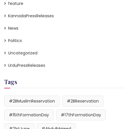
feature
KannadaPressReleases
News
Politics
Uncategorized
UrduPressReleases
Tags
#2BMuslimReservation
#2BReservation
#15thFormationDay
#17thFormationDay
#21stJune
#AbdulMajeed