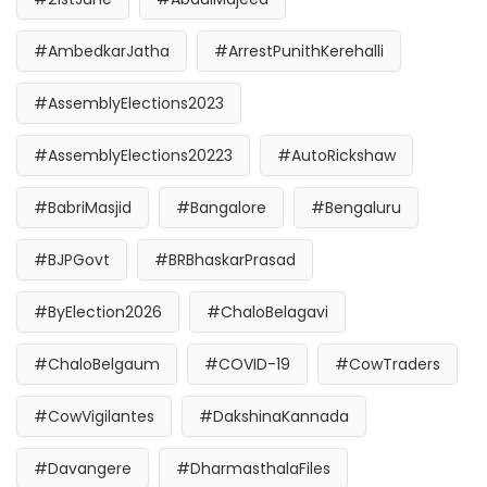
#AmbedkarJatha
#ArrestPunithKerehalli
#AssemblyElections2023
#AssemblyElections20223
#AutoRickshaw
#BabriMasjid
#Bangalore
#Bengaluru
#BJPGovt
#BRBhaskarPrasad
#ByElection2026
#ChaloBelagavi
#ChaloBelgaum
#COVID-19
#CowTraders
#CowVigilantes
#DakshinaKannada
#Davangere
#DharmasthalaFiles