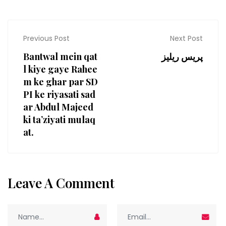
Previous Post
Next Post
Bantwal mein qat
پریس ریلیز
l kiye gaye Rahee
m ke ghar par SD
PI ke riyasati sad
ar Abdul Majeed
ki taʼziyati mulaq
at.
Leave A Comment