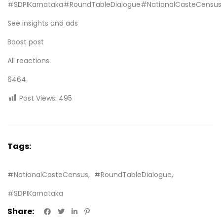
#SDPIKarnataka
#RoundTableDialogue
#NationalCasteCensu
See insights and ads
Boost post
All reactions:
6464
Post Views:
495
Tags:
#NationalCasteCensus
#RoundTableDialogue
#SDPIKarnataka
Share: