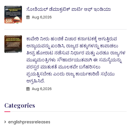
ಸೋಶಿಯಲ್ ಡೆಮಾಕ್ರಟಿಕ್ ಪಾರ್ಟಿ ಆಫ್ ಇಂಡಿಯಾ
Aug 6,2026
ಕಾವೇರಿ ನೀರು ಹಂಚಿಕೆ ವಿಚಾರ ಕರ್ನಾಟಕಕ್ಕೆ ಆಗುತ್ತಿರುವ
ಅನ್ಯಾಯವನ್ನು ಖಂಡಿಸಿ, ರಾಜ್ಯದ ಹಕ್ಕುಗಳನ್ನು ಕಾಪಾಡಲು
ತೀವ್ರ ಹೋರಾಟ ನಡೆಸುವ ನಿರ್ಧಾರ ಮತ್ತು ಎರಡೂ ರಾಜ್ಯಗಳ
ಮುಖ್ಯಮಂತ್ರಿಗಳು ಸೌಹಾರ್ದಯುತವಾಗಿ ಈ ಸಮಸ್ಯೆಯನ್ನು
ಪರಸ್ಪರ ಮಾತುಕತೆ ಮೂಲಕವೇ ಬಗೆಹರಿಸಲು
ಪ್ರಯತ್ನಿಸಬೇಕು ಎಂದು ರಾಜ್ಯ ಕಾರ್ಯಕಾರಿಣಿ ಸಭೆಯು
ಆಗ್ರಹಿಸಿದೆ.
Aug 6,2026
Categories
englishpressreleases