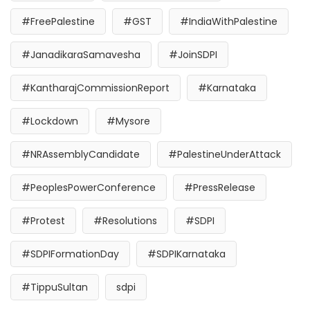
#FreePalestine
#GST
#IndiaWithPalestine
#JanadikaraSamavesha
#JoinSDPI
#KantharajCommissionReport
#Karnataka
#Lockdown
#Mysore
#NRAssemblyCandidate
#PalestineUnderAttack
#PeoplesPowerConference
#PressRelease
#Protest
#Resolutions
#SDPI
#SDPIFormationDay
#SDPIKarnataka
#TippuSultan
sdpi