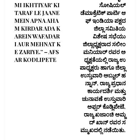
MI IKHTIYAR’ KI
ಸೋಷಿಯಲ್
TARAF LE JAANE
ಡೆಮಾಕ್ರೆಟಿಕ್ ಪಾರ್ಟಿ ಆ
MEIN APNA AHA
ಫ್ ಇಂಡಿಯಾ ಪಕ್ಷದ
M KIRDAR ADA K
ಜಿಲ್ಲಾ ಸಮಿತಿಯ
AREIN WAFADAR
ವಿಶೇಷ ಸಭೆಯು
I AUR MEHNAT K
ಜಿಲ್ಲಾಧ್ಯಕ್ಷರಾದ ಸಲೀಂ
E ZARIYE.” – AFS
ಮನಿಯಾರ್ ರವರ ಅ
AR KODLIPETE
ಧ್ಯಕ್ಷತೆಯಲ್ಲಿ ರಾಜ್ಯ ಉ
ಪಾಧ್ಯಕ್ಷರು ಹಾಗೂ ಜಿಲ್ಲಾ
ಉಸ್ತುವಾರಿ ಅಬ್ದುಲ್ ಹ
ನ್ನಾನ್, ರಾಜ್ಯ ಪ್ರಧಾನ
ಕಾರ್ಯದರ್ಶಿ ಮತ್ತು
ಚುನಾವಣೆ ಉಸ್ತುವಾರಿ
ಅಫ್ಸರ್ ಕೊಡ್ಲಿಪೇಟೆ,
ರಾಜ್ಯ ಖಜಾಂಚಿ ಅಮ್ಜ
ದ್ ಖಾನ್ ರವರ ಸ
ಮ್ಮುಖದಲ್ಲಿ ನಡೆಯಿತು.