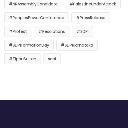
#NRAssemblyCandidate
#PalestineUnderAttack
#PeoplesPowerConference
#PressRelease
#Protest
#Resolutions
#SDPI
#SDPIFormationDay
#SDPIKarnataka
#TippuSultan
sdpi