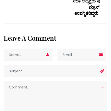
ಸಭಾ ಅಧ್ಯಕ್ಷರು ಇ
ಮ್ರಾನ್
ಉಪಸ್ಥಿತರಿದ್ದರು.
Leave A Comment