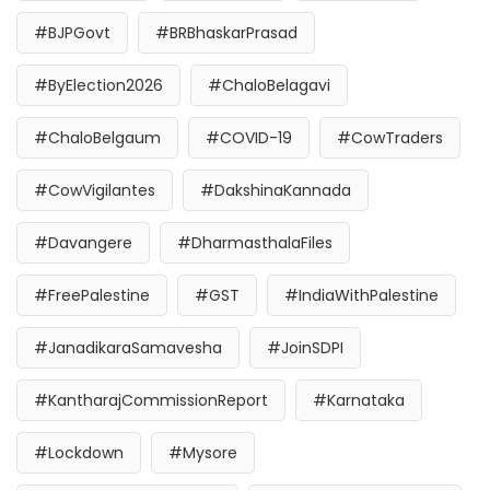
#BJPGovt
#BRBhaskarPrasad
#ByElection2026
#ChaloBelagavi
#ChaloBelgaum
#COVID-19
#CowTraders
#CowVigilantes
#DakshinaKannada
#Davangere
#DharmasthalaFiles
#FreePalestine
#GST
#IndiaWithPalestine
#JanadikaraSamavesha
#JoinSDPI
#KantharajCommissionReport
#Karnataka
#Lockdown
#Mysore