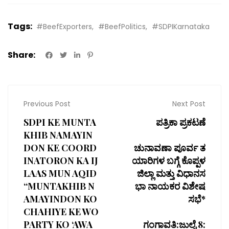
Tags:
#BeefExporters
#BeefPolitics
#SDPIKarnataka
Share:
Previous Post
Next Post
SDPI KE MUNTA
ಪತ್ರಿಕಾ ಪ್ರಕಟಣೆ
KHIB NAMAYIN
DON KE COORD
ಚುನಾವಣಾ ಪೂರ್ವ ತ
INATORON KA IJ
ಯಾರಿಗಳ ಬಗ್ಗೆ ಕೊಪ್ಪಳ
LAAS MUN AQID
ಜಿಲ್ಲಾ ಮತ್ತು ವಿಧಾನಸ
“MUNTAKHIB N
ಭಾ ನಾಯಕರ ವಿಶೇಷ
AMAYINDON KO
ಸಭೆ*
CHAHIYE KE WO
PARTY KO ‘AWA
ಗಂಗಾವತಿ:ಜುಲೈ 8: