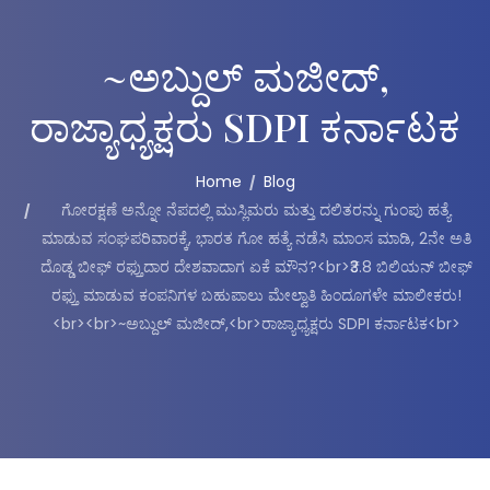
~ಅಬ್ದುಲ್ ಮಜೀದ್,
ರಾಜ್ಯಾಧ್ಯಕ್ಷರು SDPI ಕರ್ನಾಟಕ
Home
Blog
ಗೋರಕ್ಷಣೆ ಅನ್ನೋ ನೆಪದಲ್ಲಿ ಮುಸ್ಲಿಮರು ಮತ್ತು ದಲಿತರನ್ನು ಗುಂಪು ಹತ್ಯೆ
ಮಾಡುವ ಸಂಘಪರಿವಾರಕ್ಕೆ, ಭಾರತ ಗೋ ಹತ್ಯೆ ನಡೆಸಿ ಮಾಂಸ ಮಾಡಿ, 2ನೇ ಅತಿ
ದೊಡ್ಡ ಬೀಫ್ ರಫ್ತುದಾರ ದೇಶವಾದಾಗ ಏಕೆ ಮೌನ?<br>₹3.8 ಬಿಲಿಯನ್ ಬೀಫ್
ರಫ್ತು ಮಾಡುವ ಕಂಪನಿಗಳ ಬಹುಪಾಲು ಮೇಲ್ವಾತಿ ಹಿಂದೂಗಳೇ ಮಾಲೀಕರು!
<br><br>~ಅಬ್ದುಲ್ ಮಜೀದ್,<br>ರಾಜ್ಯಾಧ್ಯಕ್ಷರು SDPI ಕರ್ನಾಟಕ<br>