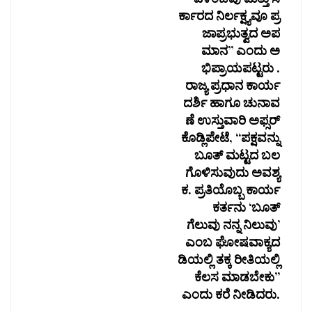
ರ್ಕಾರದ ನಿರ್ಲಕ್ಷ್ಯವೂ ಪ್ರ
ಜಾಪ್ರಭುತ್ವದ ಅಪ
ಮಾನ” ಎಂದು ಅ
ಭಿಪ್ರಾಯಪಟ್ಟರು .
ರಾಜ್ಯ ಪ್ರಧಾನ ಕಾರ್ಯ
ದರ್ಶಿ ಹಾಗೂ ಚುನಾವ
ಣೆ ಉಸ್ತುವಾರಿ ಅಫ್ಸರ್
ಕೊಡ್ಲಿಪೇಟೆ, “ಪಕ್ಷವನ್ನು
ಬೂತ್ ಮಟ್ಟದ ಬಲ
ಗೊಳಿಸುವುದು ಅವಶ್ಯ
ಕ. ಪ್ರತಿಯೊಬ್ಬ ಕಾರ್ಯ
ಕರ್ತನು ‘ಬೂತ್
ಗೆಲುವು ನನ್ನ ನಿಲುವು’
ಎಂಬ ಘೋಷವಾಕ್ಯದ
ಡಿಯಲ್ಲಿ ತಕ್ಕ ರೀತಿಯಲ್ಲಿ
ಕೆಲಸ ಮಾಡಬೇಕು”
ಎಂದು ಕರೆ ನೀಡಿದರು.