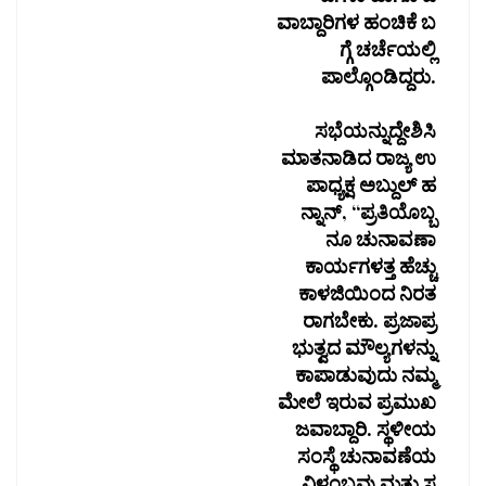
ವಾಬ್ದಾರಿಗಳ ಹಂಚಿಕೆ ಬ
ಗ್ಗೆ ಚರ್ಚೆಯಲ್ಲಿ
ಪಾಲ್ಗೊಂಡಿದ್ದರು.
ಸಭೆಯನ್ನುದ್ದೇಶಿಸಿ
ಮಾತನಾಡಿದ ರಾಜ್ಯ ಉ
ಪಾಧ್ಯಕ್ಷ ಅಬ್ದುಲ್ ಹ
ನ್ನಾನ್, “ಪ್ರತಿಯೊಬ್ಬ
ನೂ ಚುನಾವಣಾ
ಕಾರ್ಯಗಳತ್ತ ಹೆಚ್ಚು
ಕಾಳಜಿಯಿಂದ ನಿರತ
ರಾಗಬೇಕು. ಪ್ರಜಾಪ್ರ
ಭುತ್ವದ ಮೌಲ್ಯಗಳನ್ನು
ಕಾಪಾಡುವುದು ನಮ್ಮ
ಮೇಲೆ ಇರುವ ಪ್ರಮುಖ
ಜವಾಬ್ದಾರಿ. ಸ್ಥಳೀಯ
ಸಂಸ್ಥೆ ಚುನಾವಣೆಯ
ವಿಳಂಬವು ಮತ್ತು ಸ