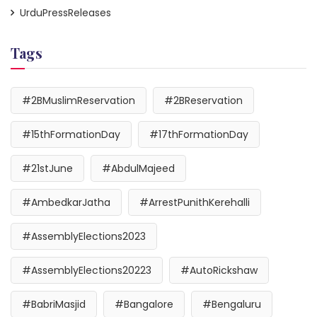
UrduPressReleases
Tags
#2BMuslimReservation
#2BReservation
#15thFormationDay
#17thFormationDay
#21stJune
#AbdulMajeed
#AmbedkarJatha
#ArrestPunithKerehalli
#AssemblyElections2023
#AssemblyElections20223
#AutoRickshaw
#BabriMasjid
#Bangalore
#Bengaluru